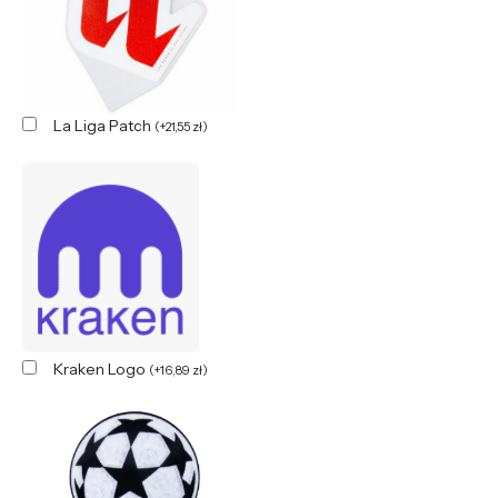
La Liga Patch
(
+
21,55
zł
)
Kraken Logo
(
+
16,89
zł
)