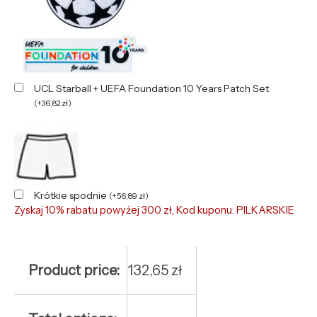
UCL Starball + UEFA Foundation 10 Years Patch Set
(
+
36,82
zł
)
Krótkie spodnie
(
+
56,89
zł
)
Zyskaj 10% rabatu powyżej 300 zł, Kod kuponu: PILKARSKIE
Product price:
132,65
zł