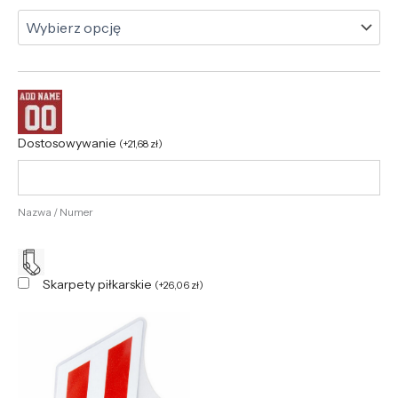
Dostosowywanie
(
+
21,68
zł
)
Nazwa / Numer
Skarpety piłkarskie
(
+
26,06
zł
)