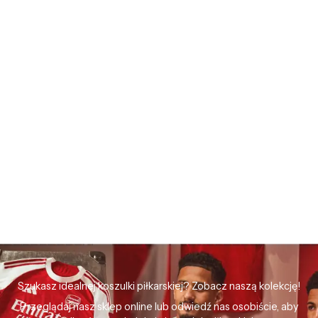
Szukasz idealnej koszulki piłkarskiej? Zobacz naszą kolekcję!
Przeglądaj nasz sklep online lub odwiedź nas osobiście, aby