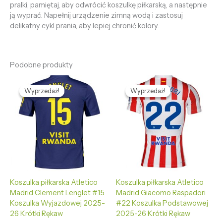
pralki, pamiętaj, aby odwrócić koszulkę piłkarską, a następnie
ją wyprać. Napełnij urządzenie zimną wodą i zastosuj
delikatny cykl prania, aby lepiej chronić kolory.
Podobne produkty
Pierwotna
Aktualna
Pierwotna
Aktualna
cena
cena
cena
cena
Wyprzedaż!
Wyprzedaż!
Wyprzedaż!
Wyprzedaż!
wynosiła:
wynosi:
wynosiła:
wynosi:
469,58 zł.
132,65 zł.
469,58 zł.
132,65 zł.
Koszulka piłkarska Atletico
Koszulka piłkarska Atletico
Madrid Clement Lenglet #15
Madrid Giacomo Raspadori
Koszulka Wyjazdowej 2025-
#22 Koszulka Podstawowej
26 Krótki Rękaw
2025-26 Krótki Rękaw