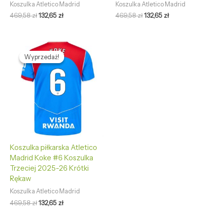
Koszulka Atletico Madrid
Koszulka Atletico Madrid
469,58
zł
132,65
zł
469,58
zł
132,65
zł
Pierwotna
Aktualna
cena
cena
Wyprzedaż!
Wyprzedaż!
wynosiła:
wynosi:
469,58 zł.
132,65 zł.
Koszulka piłkarska Atletico
Madrid Koke #6 Koszulka
Trzeciej 2025-26 Krótki
Rękaw
Koszulka Atletico Madrid
469,58
zł
132,65
zł