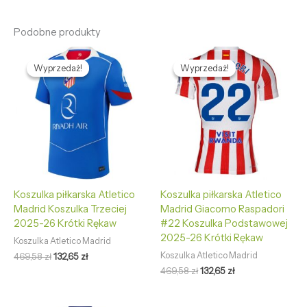
Podobne produkty
Pierwotna
Aktualna
Pierwotna
Aktualna
cena
cena
cena
cena
Wyprzedaż!
Wyprzedaż!
Wyprzedaż!
Wyprzedaż!
wynosiła:
wynosi:
wynosiła:
wynosi:
469,58 zł.
132,65 zł.
469,58 zł.
132,65 zł.
Koszulka piłkarska Atletico
Koszulka piłkarska Atletico
Madrid Koszulka Trzeciej
Madrid Giacomo Raspadori
2025-26 Krótki Rękaw
#22 Koszulka Podstawowej
2025-26 Krótki Rękaw
Koszulka Atletico Madrid
Koszulka Atletico Madrid
469,58
zł
132,65
zł
469,58
zł
132,65
zł