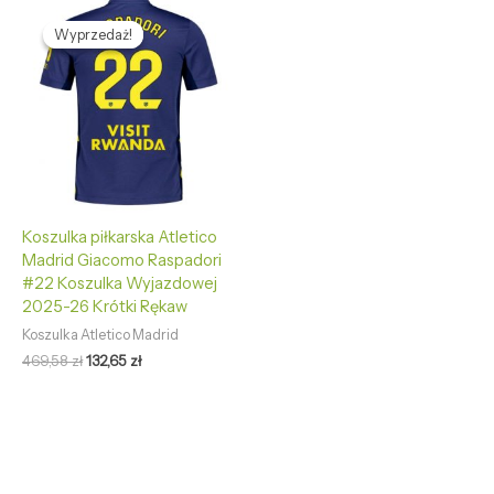
Pierwotna
Aktualna
cena
cena
Wyprzedaż!
Wyprzedaż!
wynosiła:
wynosi:
469,58 zł.
132,65 zł.
Koszulka piłkarska Atletico
Madrid Giacomo Raspadori
#22 Koszulka Wyjazdowej
2025-26 Krótki Rękaw
Koszulka Atletico Madrid
469,58
zł
132,65
zł