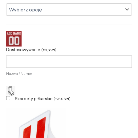
Dostosowywanie
(
+
21,68
zł
)
Nazwa / Numer
Skarpety piłkarskie
(
+
26,06
zł
)