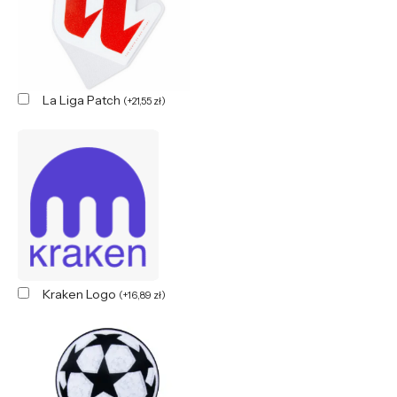
La Liga Patch
(
+
21,55
zł
)
Kraken Logo
(
+
16,89
zł
)