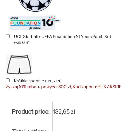
UCL Starball + UEFA Foundation 10 Years Patch Set
(
+
36,82
zł
)
Krótkie spodnie
(
+
56,89
zł
)
Zyskaj 10% rabatu powyżej 300 zł, Kod kuponu: PILKARSKIE
Product price:
132,65
zł