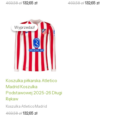
469,58
zł
132,65
zł
469,58
zł
132,65
zł
Pierwotna
Aktualna
cena
cena
Wyprzedaż!
Wyprzedaż!
wynosiła:
wynosi:
469,58 zł.
132,65 zł.
Koszulka piłkarska Atletico
Madrid Koszulka
Podstawowej 2025-26 Długi
Rękaw
Koszulka Atletico Madrid
469,58
zł
132,65
zł