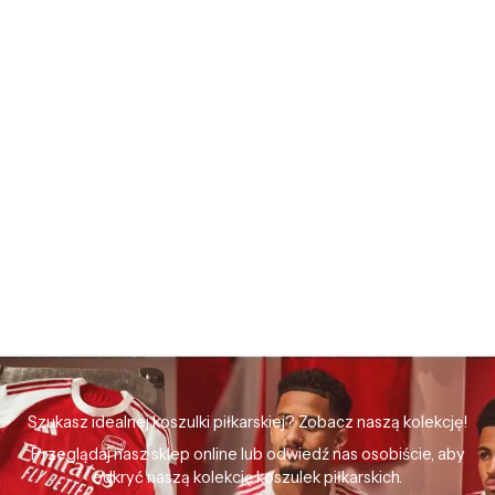
Szukasz idealnej koszulki piłkarskiej? Zobacz naszą kolekcję!
Przeglądaj nasz sklep online lub odwiedź nas osobiście, aby
odkryć naszą kolekcję koszulek piłkarskich.