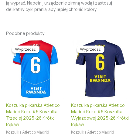
ją wyprać. Napełnij urządzenie zimną wodą i zastosuj
delikatny cykl prania, aby lepiej chronić kolory.
Podobne produkty
Pierwotna
Aktualna
Pierwotna
Aktualna
cena
cena
cena
cena
Wyprzedaż!
Wyprzedaż!
Wyprzedaż!
Wyprzedaż!
wynosiła:
wynosi:
wynosiła:
wynosi:
469,58 zł.
132,65 zł.
469,58 zł.
132,65 zł.
Koszulka piłkarska Atletico
Koszulka piłkarska Atletico
Madrid Koke #6 Koszulka
Madrid Koke #6 Koszulka
Trzeciej 2025-26 Krótki
Wyjazdowej 2025-26 Krótki
Rękaw
Rękaw
Koszulka Atletico Madrid
Koszulka Atletico Madrid