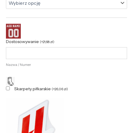
Dostosowywanie
(
+
21,68
zł
)
Nazwa / Numer
Skarpety piłkarskie
(
+
26,06
zł
)