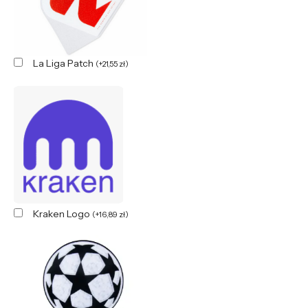
La Liga Patch
(
+
21,55
zł
)
Kraken Logo
(
+
16,89
zł
)