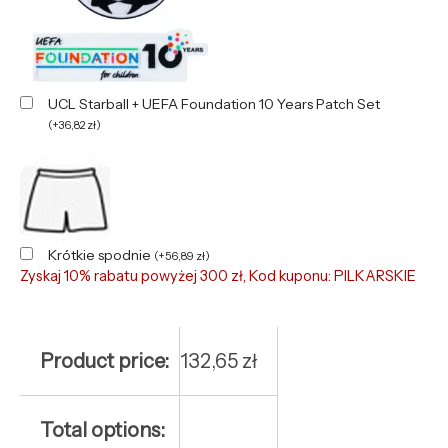
UCL Starball + UEFA Foundation 10 Years Patch Set
(
+
36,82
zł
)
Krótkie spodnie
(
+
56,89
zł
)
Zyskaj 10% rabatu powyżej 300 zł, Kod kuponu: PILKARSKIE
Product price:
132,65
zł
Total options: