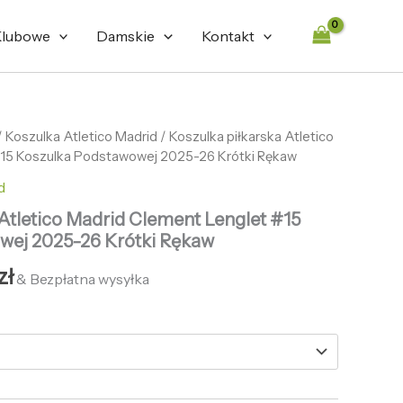
lubowe
Damskie
Kontakt
tna
/
Koszulka Atletico Madrid
Aktualna
/ Koszulka piłkarska Atletico
#15 Koszulka Podstawowej 2025-26 Krótki Rękaw
cena
d
ła:
wynosi:
 Atletico Madrid Clement Lenglet #15
zł.
132,65 zł.
wej 2025-26 Krótki Rękaw
zł
& Bezpłatna wysyłka