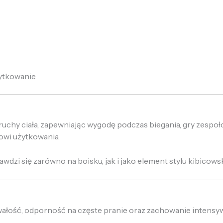
żytkowanie
ruchy ciała, zapewniając wygodę podczas biegania, gry zespo
owi użytkowania.
wdzi się zarówno na boisku, jak i jako element stylu kibicows
wałość, odporność na częste pranie oraz zachowanie intensyw