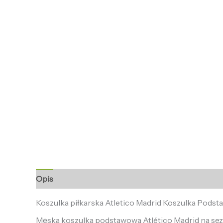
Opis
Informacje dodatkowe
Opinie (0)
Koszulka piłkarska Atletico Madrid Koszulka Pods
Męska koszulka podstawowa Atlético Madrid na sezo