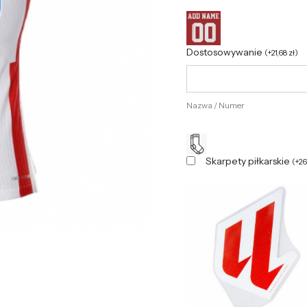
Dostosowywanie
(
+
21,68
zł
)
Nazwa / Numer
Skarpety piłkarskie
(
+
2