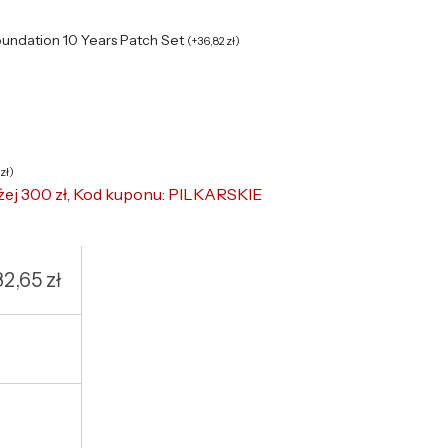
oundation 10 Years Patch Set
(
+
36,82
zł
)
zł
)
żej 300 zł, Kod kuponu: PILKARSKIE
32,65
zł