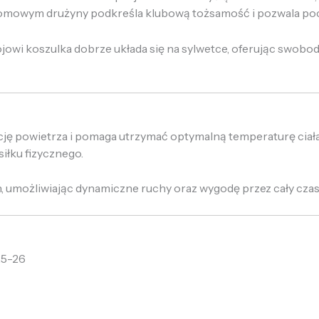
 domowym drużyny podkreśla klubową tożsamość i pozwala po
jowi koszulka dobrze układa się na sylwetce, oferując swob
ę powietrza i pomaga utrzymać optymalną temperaturę ciała
łku fizycznego.
, umożliwiając dynamiczne ruchy oraz wygodę przez cały czas
25-26