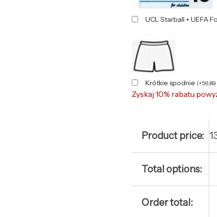
UCL Starball + UEFA F
Krótkie spodnie
(
+
56,89
Zyskaj 10% rabatu powy
Product price:
1
Total options:
Order total: