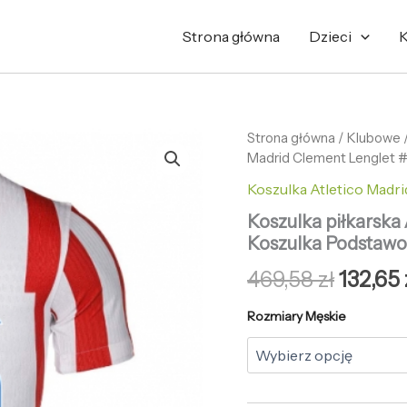
Strona główna
Dzieci
K
ilość
Strona główna
/
Pierwo
Klubowe
Koszulka
Madrid Clement Lenglet 
cena
piłkarska
Koszulka Atletico Madri
Atletico
wynosi
Madrid
Koszulka piłkarska
Clement
469,58 
Koszulka Podstawo
Lenglet
#15
469,58
zł
132,65
Koszulka
Podstawowej
Rozmiary Męskie
2025-
26
Krótki
Rękaw