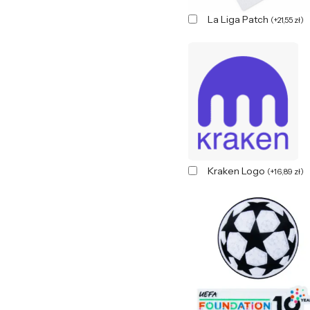
La Liga Patch
(
+
21,55
zł
)
Kraken Logo
(
+
16,89
zł
)