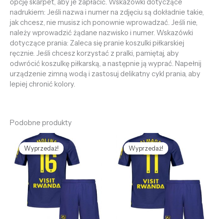
opcję skarpet, aby je zapłacić. Wskazówki dotyczące
nadrukiem: Jeśli nazwa i numer na zdjęciu są dokładnie takie,
jak chcesz, nie musisz ich ponownie wprowadzać. Jeśli nie,
należy wprowadzić żądane nazwisko i numer. Wskazówki
dotyczące prania: Zaleca się pranie koszulki piłkarskiej
ręcznie. Jeśli chcesz korzystać z pralki, pamiętaj, aby
odwrócić koszulkę piłkarską, a następnie ją wyprać. Napełnij
urządzenie zimną wodą i zastosuj delikatny cykl prania, aby
lepiej chronić kolory.
Podobne produkty
Pierwotna
Aktualna
Pierwotna
Aktualna
cena
cena
cena
cena
Wyprzedaż!
Wyprzedaż!
Wyprzedaż!
Wyprzedaż!
wynosiła:
wynosi:
wynosiła:
wynosi:
469,58 zł.
127,68 zł.
469,58 zł.
127,68 zł.