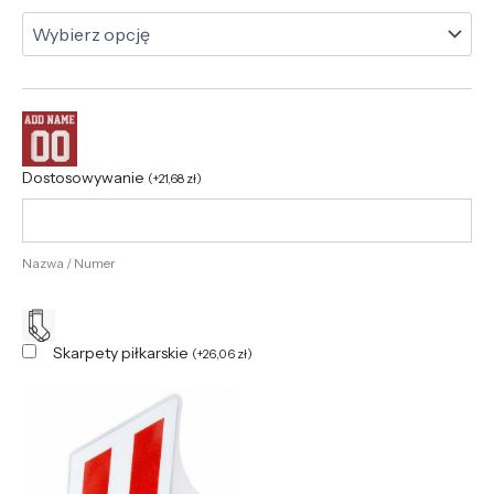
Dostosowywanie
(
+
21,68
zł
)
Nazwa / Numer
Skarpety piłkarskie
(
+
26,06
zł
)