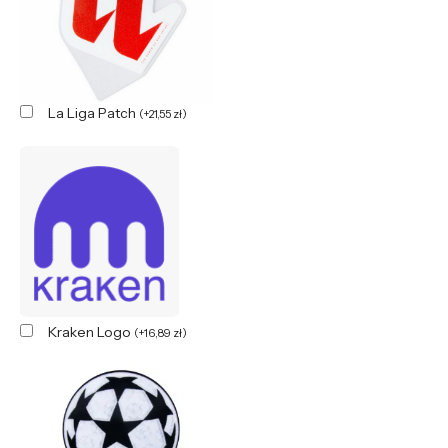
La Liga Patch
(
+
21,55
zł
)
Kraken Logo
(
+
16,89
zł
)