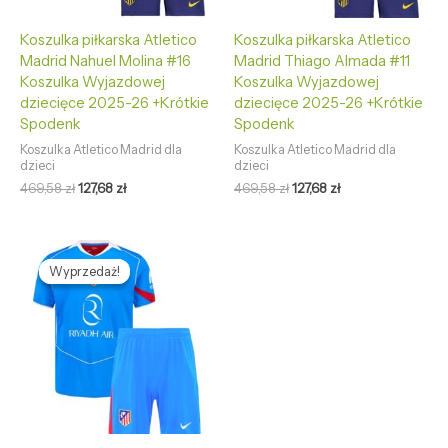
Koszulka piłkarska Atletico
Koszulka piłkarska Atletico
Madrid Nahuel Molina #16
Madrid Thiago Almada #11
Koszulka Wyjazdowej
Koszulka Wyjazdowej
dziecięce 2025-26 +Krótkie
dziecięce 2025-26 +Krótkie
Spodenk
Spodenk
Koszulka Atletico Madrid dla
Koszulka Atletico Madrid dla
dzieci
dzieci
469,58
zł
127,68
zł
469,58
zł
127,68
zł
Pierwotna
Aktualna
cena
cena
Wyprzedaż!
Wyprzedaż!
wynosiła:
wynosi:
469,58 zł.
127,68 zł.