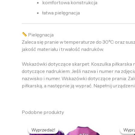
komfortowa konstrukcja
łatwa pielęgnacja
Pielęgnacja
Zaleca się pranie w temperaturze do 30°C oraz sus
jakość materiału i trwałość nadruków.
Wskazówki dotyczące skarpet: Koszulka piłkarska ni
dotyczące nadrukiem: Jeśli nazwa i numer na zdjęci
nazwisko i numer. Wskazówki dotyczące prania: Zalec
piłkarską, a następnie ją wyprać. Napełnij urządzeni
Podobne produkty
Pierwotna
Aktualna
P
cena
cena
Wyprzedaż!
Wyprzedaż!
Wypr
Wypr
wynosiła:
wynosi:
w