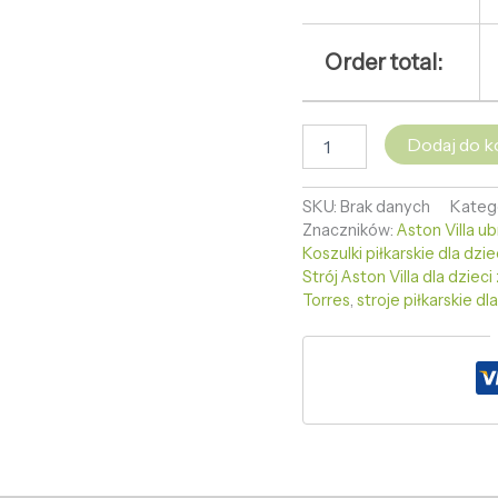
Order total:
Dodaj do k
SKU:
Brak danych
Kateg
Znaczników:
Aston Villa ub
Koszulki piłkarskie dla dzie
Strój Aston Villa dla dzie
Torres
,
stroje piłkarskie dl