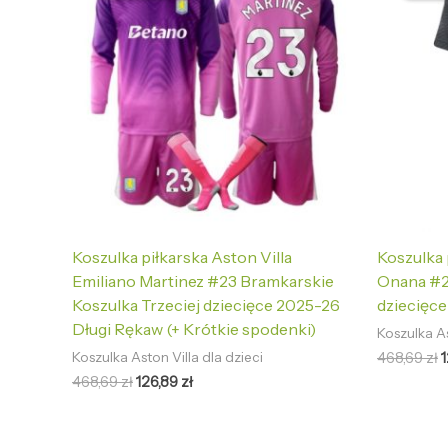
468,69 zł.
126,89 zł.
4
Koszulka piłkarska Aston Villa
Koszulka 
Emiliano Martinez #23 Bramkarskie
Onana #2
Koszulka Trzeciej dziecięce 2025-26
dziecięc
Długi Rękaw (+ Krótkie spodenki)
Koszulka As
468,69
zł
Koszulka Aston Villa dla dzieci
468,69
zł
126,89
zł