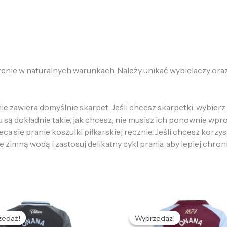
zenie w naturalnych warunkach. Należy unikać wybielaczy ora
e zawiera domyślnie skarpet. Jeśli chcesz skarpetki, wybierz 
u są dokładnie takie, jak chcesz, nie musisz ich ponownie wpr
a się pranie koszulki piłkarskiej ręcznie. Jeśli chcesz korzys
e zimną wodą i zastosuj delikatny cykl prania, aby lepiej chron
ierwotna
Aktualna
Pierwotna
Aktualna
cena
cena
cena
cena
zedaż!
zedaż!
Wyprzedaż!
Wyprzedaż!
ynosiła:
wynosi:
wynosiła:
wynosi: