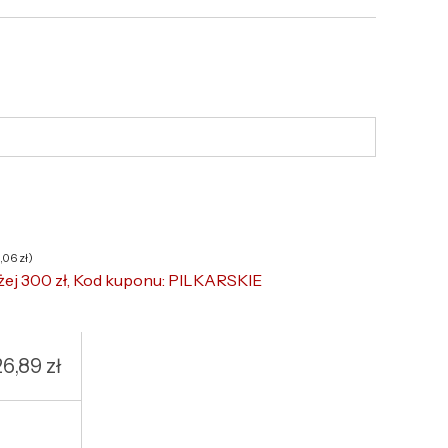
6,06
zł
)
żej 300 zł, Kod kuponu: PILKARSKIE
26,89
zł