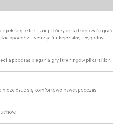
gielskiej piłki nożnej, którzy chcą trenować i grać
kie spodenki, tworząc funkcjonalny i wygodny
cka podczas biegania, gry i treningów piłkarskich.
cko może czuć się komfortowo nawet podczas
 ruchów.