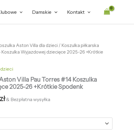
lubowe
Damskie
Kontakt
otna
oszulka Aston Villa dla dzieci
Aktualna
/ Koszulka piłkarska
14 Koszulka Wyjazdowej dziecięce 2025-26 +Krótkie
cena
ła:
wynosi:
 dzieci
zł.
126,89 zł.
Aston Villa Pau Torres #14 Koszulka
ęce 2025-26 +Krótkie Spodenk
zł
& Bezpłatna wysyłka