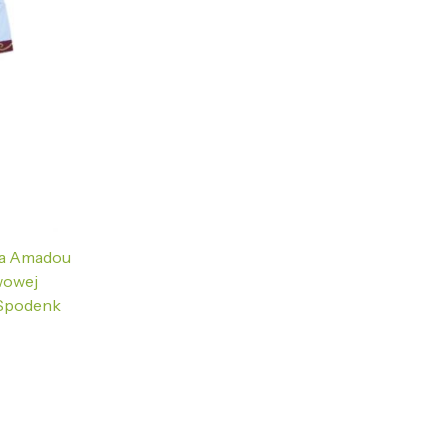
lla Amadou
wowej
 Spodenk