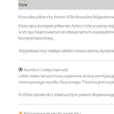
Opis
Informacje dodatkowe
Opinie (0)
Koszulka piłkarska Aston Villa Koszulka Wyjazdow
Dziecięcy komplet piłkarski Aston Villa w wersji w
w stroju inspirowanym profesjonalnym wyposażeni
komplet sportowy.
Wyjazdowy styl nadaje całości nowoczesny, dynamicz
Komfort i oddychalność
Lekki materiał sportowy zapewnia dobrą wentylacj
intensywnego wysiłku fizycznego. Tkanina jest sz
Krótkie spodenki z elastycznym pasem dopasowują 
Najważniejsze cechy produktu