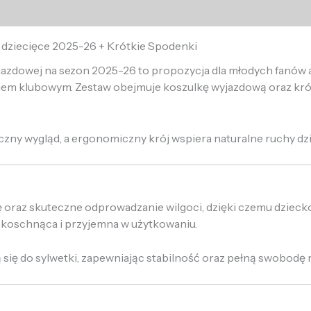
a dziecięce 2025-26 + Krótkie Spodenki
yjazdowej na sezon 2025-26 to propozycja dla młodych fanów an
em klubowym. Zestaw obejmuje koszulkę wyjazdową oraz krót
ny wygląd, a ergonomiczny krój wspiera naturalne ruchy dzie
ę oraz skuteczne odprowadzanie wilgoci, dzięki czemu dzie
ybkoschnąca i przyjemna w użytkowaniu.
się do sylwetki, zapewniając stabilność oraz pełną swobodę