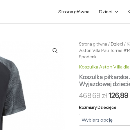
Strona główna
Dzieci
K
ilość
Strona główna
/
Pierw
Dzieci
/
K
Koszulka
Aston Villa Pau Torres #
cena
piłkarska
Spodenk
Aston
wynosi
Koszulka Aston Villa dla
Villa
Pau
468,69 
Koszulka piłkarska 
Torres
Wyjazdowej dzieci
#14
Koszulka
468,69
zł
126,89
Wyjazdowej
dziecięce
Rozmiary Dziecięce
2025-
26
+Krótkie
Spodenk