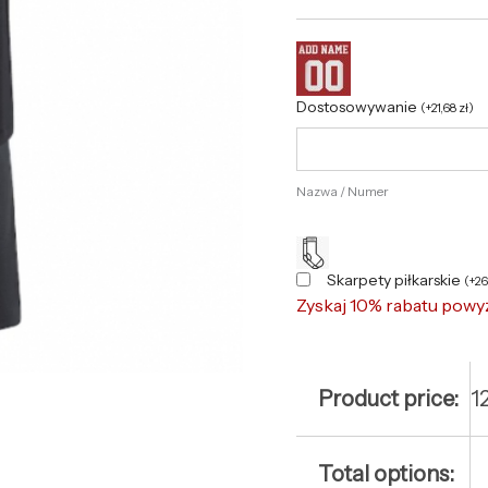
Dostosowywanie
(
+
21,68
zł
)
Nazwa / Numer
Skarpety piłkarskie
(
+
2
Zyskaj 10% rabatu powy
Product price:
1
Total options: