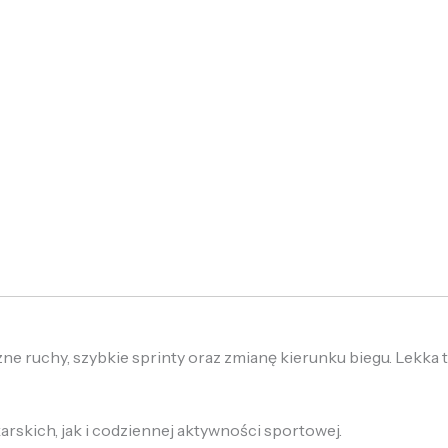
e ruchy, szybkie sprinty oraz zmianę kierunku biegu. Lekka t
rskich, jak i codziennej aktywności sportowej.