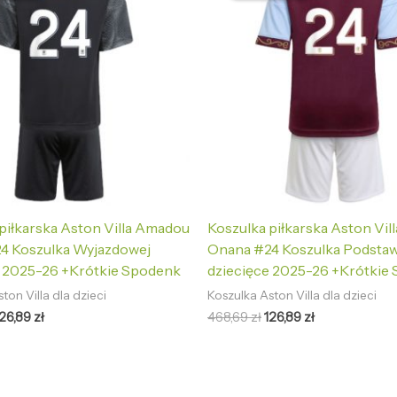
68,69 zł.
126,89 zł.
468,69 zł.
126,89 zł.
piłkarska Aston Villa Amadou
Koszulka piłkarska Aston Vi
4 Koszulka Wyjazdowej
Onana #24 Koszulka Podsta
e 2025-26 +Krótkie Spodenk
dziecięce 2025-26 +Krótkie
ton Villa dla dzieci
Koszulka Aston Villa dla dzieci
126,89
zł
468,69
zł
126,89
zł