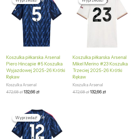
Wyprzedaż!
Wyprzedaż!
Wyprzedaż!
Wyprzedaż!
wynosiła:
wynosi:
wynosiła:
wynosi:
472,68 zł.
132,66 zł.
472,68 zł.
132,66 zł.
Koszulka piłkarska Arsenal
Koszulka piłkarska Arsenal
Piero Hincapie #5 Koszulka
Mikel Merino #23 Koszulka
Wyjazdowej 2025-26 Krótki
Trzeciej 2025-26 Krótki
Rękaw
Rękaw
Koszulka Arsenal
Koszulka Arsenal
472,68
zł
132,66
zł
472,68
zł
132,66
zł
Pierwotna
Aktualna
cena
cena
Wyprzedaż!
Wyprzedaż!
wynosiła:
wynosi:
472,68 zł.
132,66 zł.