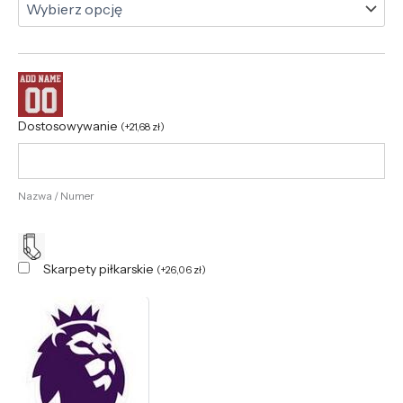
Dostosowywanie
(
+
21,68
zł
)
Nazwa / Numer
Skarpety piłkarskie
(
+
26,06
zł
)