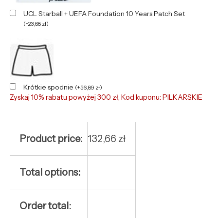
UCL Starball + UEFA Foundation 10 Years Patch Set
(
+
23,68
zł
)
Krótkie spodnie
(
+
56,89
zł
)
Zyskaj 10% rabatu powyżej 300 zł, Kod kuponu: PILKARSKIE
Product price:
132,66
zł
Total options:
Order total: