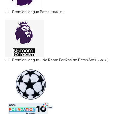
Premier League Patch
(
+
16,59
zł
)
Premier League + No Room For Racism Patch Set
(
+
28,59
zł
)