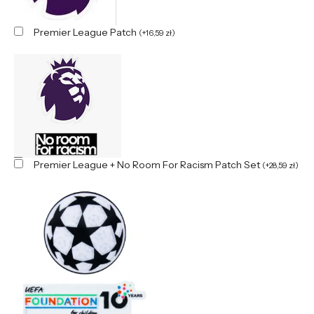
Premier League Patch
(
+
16,59
zł
)
Premier League + No Room For Racism Patch Set
(
+
28,59
zł
)