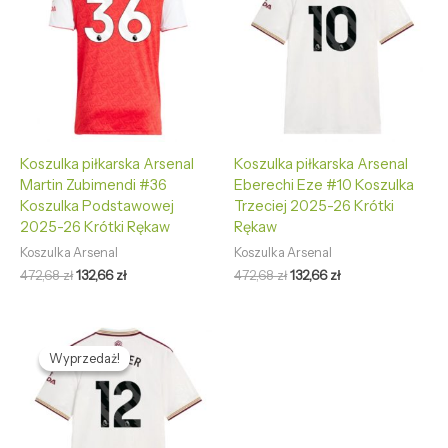
472,68 zł.
132,66 zł.
472,68 zł.
132,66 zł.
Koszulka piłkarska Arsenal
Koszulka piłkarska Arsenal
Martin Zubimendi #36
Eberechi Eze #10 Koszulka
Koszulka Podstawowej
Trzeciej 2025-26 Krótki
2025-26 Krótki Rękaw
Rękaw
Koszulka Arsenal
Koszulka Arsenal
472,68
zł
132,66
zł
472,68
zł
132,66
zł
Pierwotna
Aktualna
cena
cena
Wyprzedaż!
Wyprzedaż!
wynosiła:
wynosi:
472,68 zł.
132,66 zł.