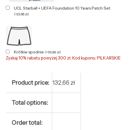
UCL Starball + UEFA Foundation 10 Years Patch Set
(
+
23,68
zł
)
Krótkie spodnie
(
+
56,89
zł
)
Zyskaj 10% rabatu powyżej 300 zł, Kod kuponu: PILKARSKIE
Product price:
132,66
zł
Total options:
Order total: