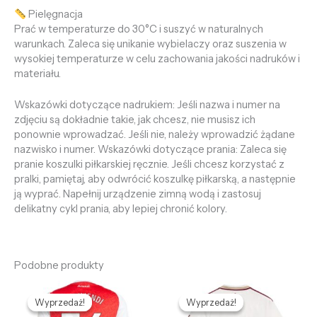
Pielęgnacja
Prać w temperaturze do 30°C i suszyć w naturalnych
warunkach. Zaleca się unikanie wybielaczy oraz suszenia w
wysokiej temperaturze w celu zachowania jakości nadruków i
materiału.
Wskazówki dotyczące nadrukiem: Jeśli nazwa i numer na
zdjęciu są dokładnie takie, jak chcesz, nie musisz ich
ponownie wprowadzać. Jeśli nie, należy wprowadzić żądane
nazwisko i numer. Wskazówki dotyczące prania: Zaleca się
pranie koszulki piłkarskiej ręcznie. Jeśli chcesz korzystać z
pralki, pamiętaj, aby odwrócić koszulkę piłkarską, a następnie
ją wyprać. Napełnij urządzenie zimną wodą i zastosuj
delikatny cykl prania, aby lepiej chronić kolory.
Podobne produkty
Pierwotna
Aktualna
Pierwotna
Aktualna
cena
cena
cena
cena
Wyprzedaż!
Wyprzedaż!
Wyprzedaż!
Wyprzedaż!
wynosiła:
wynosi:
wynosiła:
wynosi: