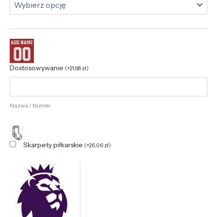
Dostosowywanie
(
+
21,68
zł
)
Nazwa / Numer
Skarpety piłkarskie
(
+
26,06
zł
)