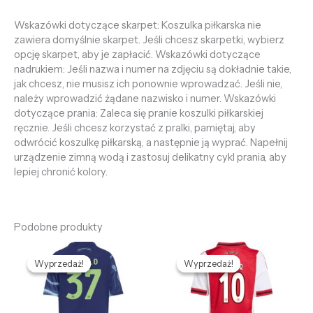
Wskazówki dotyczące skarpet: Koszulka piłkarska nie
zawiera domyślnie skarpet. Jeśli chcesz skarpetki, wybierz
opcję skarpet, aby je zapłacić. Wskazówki dotyczące
nadrukiem: Jeśli nazwa i numer na zdjęciu są dokładnie takie,
jak chcesz, nie musisz ich ponownie wprowadzać. Jeśli nie,
należy wprowadzić żądane nazwisko i numer. Wskazówki
dotyczące prania: Zaleca się pranie koszulki piłkarskiej
ręcznie. Jeśli chcesz korzystać z pralki, pamiętaj, aby
odwrócić koszulkę piłkarską, a następnie ją wyprać. Napełnij
urządzenie zimną wodą i zastosuj delikatny cykl prania, aby
lepiej chronić kolory.
Podobne produkty
Pierwotna
Aktualna
Pierwotna
Aktualna
cena
cena
cena
cena
Wyprzedaż!
Wyprzedaż!
Wyprzedaż!
Wyprzedaż!
wynosiła:
wynosi:
wynosiła:
wynosi:
479,68 zł.
127,66 zł.
479,68 zł.
127,66 zł.