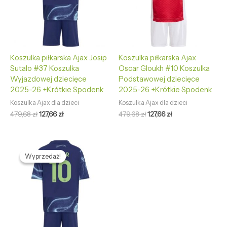
Koszulka piłkarska Ajax Josip
Koszulka piłkarska Ajax
Sutalo #37 Koszulka
Oscar Gloukh #10 Koszulka
Wyjazdowej dziecięce
Podstawowej dziecięce
2025-26 +Krótkie Spodenk
2025-26 +Krótkie Spodenk
Koszulka Ajax dla dzieci
Koszulka Ajax dla dzieci
479,68
zł
127,66
zł
479,68
zł
127,66
zł
Pierwotna
Aktualna
cena
cena
Wyprzedaż!
Wyprzedaż!
wynosiła:
wynosi:
479,68 zł.
127,66 zł.