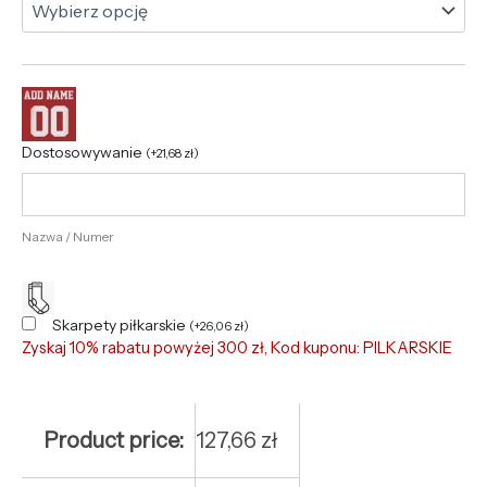
Dostosowywanie
(
+
21,68
zł
)
Nazwa / Numer
Skarpety piłkarskie
(
+
26,06
zł
)
Zyskaj 10% rabatu powyżej 300 zł, Kod kuponu: PILKARSKIE
Product price:
127,66
zł