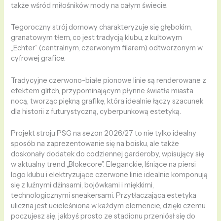
także wśród miłośników mody na całym świecie.
Tegoroczny strój domowy charakteryzuje się głębokim,
granatowym tłem, co jest tradycją klubu, z kultowym
„Echter” (centralnym, czerwonym filarem) odtworzonym w
cyfrowej grafice.
Tradycyjne czerwono-białe pionowe linie są renderowane z
efektem glitch, przypominającym płynne światła miasta
nocą, tworząc piękną grafikę, która idealnie łączy szacunek
dla historii z futurystyczną, cyberpunkową estetyką.
Projekt stroju PSG na sezon 2026/27 to nie tylko idealny
sposób na zaprezentowanie się na boisku, ale także
doskonały dodatek do codziennej garderoby, wpisujący się
w aktualny trend „Blokecore”. Eleganckie, lśniące na piersi
logo klubu i elektryzujące czerwone linie idealnie komponują
się z luźnymi dżinsami, bojówkami i miękkimi,
technologicznymi sneakersami. Przytłaczająca estetyka
uliczna jest ucieleśniona w każdym elemencie, dzięki czemu
poczujesz się, jakbyś prosto ze stadionu przeniósł się do