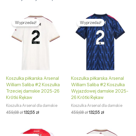
Pierwotna
Aktualna
Pierwotna
Aktualna
cena
cena
cena
cena
Wyprzedaż!
Wyprzedaż!
wynosiła:
wynosi:
wynosiła:
wynosi:
459,68 zł.
132,55 zł.
459,68 zł.
132,55 zł.
Koszulka piłkarska Arsenal
Koszulka piłkarska Arsenal
William Saliba #2 Koszulka
William Saliba #2 Koszulka
Trzeciej damskie 2025-26
Wyjazdowej damskie 2025-
Krótki Rękaw
26 Krótki Rękaw
Koszulka Arsenal dla damskie
Koszulka Arsenal dla damskie
459,68
zł
132,55
zł
459,68
zł
132,55
zł
Pierwotna
Aktualna
Pierwotna
Aktualna
cena
cena
cena
cena