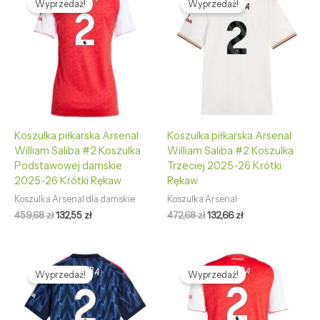
Wyprzedaż!
Wyprzedaż!
wynosiła:
wynosi:
wynosiła:
wynosi:
459,68 zł.
132,55 zł.
472,68 zł.
132,66 zł.
Koszulka piłkarska Arsenal
Koszulka piłkarska Arsenal
William Saliba #2 Koszulka
William Saliba #2 Koszulka
Podstawowej damskie
Trzeciej 2025-26 Krótki
2025-26 Krótki Rękaw
Rękaw
Koszulka Arsenal dla damskie
Koszulka Arsenal
459,68
zł
132,55
zł
472,68
zł
132,66
zł
Pierwotna
Aktualna
Pierwotna
Aktualna
cena
cena
cena
cena
Wyprzedaż!
Wyprzedaż!
wynosiła:
wynosi:
wynosiła:
wynosi:
472,68 zł.
132,66 zł.
472,68 zł.
132,66 zł.