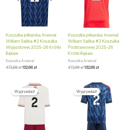
Koszulka piłkarska Arsenal
Koszulka piłkarska Arsenal
William Saliba #2 Koszulka
William Saliba #2 Koszulka
Wyjazdowej 2025-26 Krótki
Podstawowej 2025-26
Rękaw
Krótki Rękaw
Koszulka Arsenal
Koszulka Arsenal
472,68
zł
132,66
zł
472,68
zł
132,66
zł
Pierwotna
Aktualna
Pierwotna
Aktualna
cena
cena
cena
cena
Wyprzedaż!
Wyprzedaż!
wynosiła:
wynosi:
wynosiła:
wynosi:
468,35 zł.
126,58 zł.
468,35 zł.
126,58 zł.