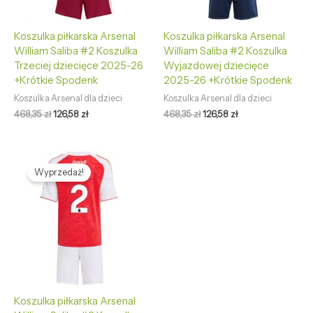
Koszulka piłkarska Arsenal
Koszulka piłkarska Arsenal
William Saliba #2 Koszulka
William Saliba #2 Koszulka
Trzeciej dziecięce 2025-26
Wyjazdowej dziecięce
+Krótkie Spodenk
2025-26 +Krótkie Spodenk
Koszulka Arsenal dla dzieci
Koszulka Arsenal dla dzieci
468,35
zł
126,58
zł
468,35
zł
126,58
zł
Pierwotna
Aktualna
cena
cena
Wyprzedaż!
wynosiła:
wynosi:
468,35 zł.
126,58 zł.
Koszulka piłkarska Arsenal