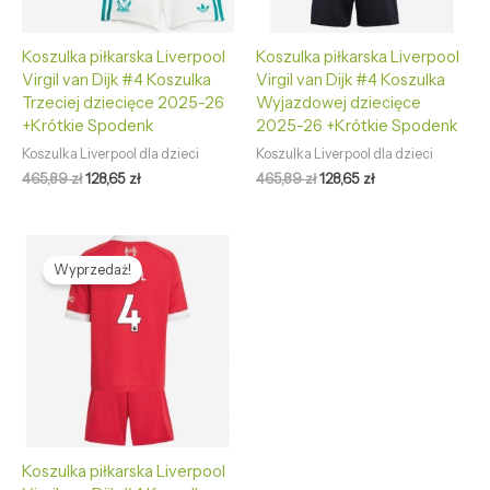
Koszulka piłkarska Liverpool
Koszulka piłkarska Liverpool
Virgil van Dijk #4 Koszulka
Virgil van Dijk #4 Koszulka
Trzeciej dziecięce 2025-26
Wyjazdowej dziecięce
+Krótkie Spodenk
2025-26 +Krótkie Spodenk
Koszulka Liverpool dla dzieci
Koszulka Liverpool dla dzieci
465,89
zł
128,65
zł
465,89
zł
128,65
zł
Pierwotna
Aktualna
cena
cena
Wyprzedaż!
wynosiła:
wynosi:
465,89 zł.
128,65 zł.
Koszulka piłkarska Liverpool