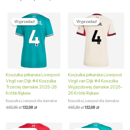
Pierwotna
Aktualna
Pierwotna
Aktualna
cena
cena
cena
cena
Wyprzedaż!
Wyprzedaż!
wynosiła:
wynosi:
wynosiła:
wynosi:
465,39 zł.
132,68 zł.
465,39 zł.
132,68 zł.
Koszulka piłkarska Liverpool
Koszulka piłkarska Liverpool
Virgil van Dijk #4 Koszulka
Virgil van Dijk #4 Koszulka
Trzeciej damskie 2025-26
Wyjazdowej damskie 2025-
Krótki Rękaw
26 Krótki Rękaw
Koszulka Liverpool dla damskie
Koszulka Liverpool dla damskie
465,39
zł
132,68
zł
465,39
zł
132,68
zł
Pierwotna
Aktualna
Pierwotna
Aktualna
cena
cena
cena
cena