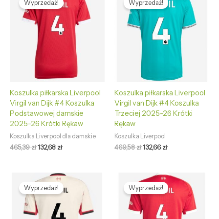
Wyprzedaż!
Wyprzedaż!
wynosiła:
wynosi:
wynosiła:
wynosi:
465,39 zł.
132,68 zł.
469,58 zł.
132,66 zł.
Koszulka piłkarska Liverpool
Koszulka piłkarska Liverpool
Virgil van Dijk #4 Koszulka
Virgil van Dijk #4 Koszulka
Podstawowej damskie
Trzeciej 2025-26 Krótki
2025-26 Krótki Rękaw
Rękaw
Koszulka Liverpool dla damskie
Koszulka Liverpool
465,39
zł
132,68
zł
469,58
zł
132,66
zł
Pierwotna
Aktualna
Pierwotna
Aktualna
cena
cena
cena
cena
Wyprzedaż!
Wyprzedaż!
wynosiła:
wynosi:
wynosiła:
wynosi:
469,58 zł.
132,66 zł.
469,58 zł.
132,66 zł.