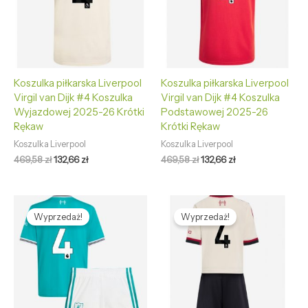
Koszulka piłkarska Liverpool
Koszulka piłkarska Liverpool
Virgil van Dijk #4 Koszulka
Virgil van Dijk #4 Koszulka
Wyjazdowej 2025-26 Krótki
Podstawowej 2025-26
Rękaw
Krótki Rękaw
Koszulka Liverpool
Koszulka Liverpool
469,58
zł
132,66
zł
469,58
zł
132,66
zł
Pierwotna
Aktualna
Pierwotna
Aktualna
cena
cena
cena
cena
Wyprzedaż!
Wyprzedaż!
wynosiła:
wynosi:
wynosiła:
wynosi:
465,89 zł.
128,65 zł.
465,89 zł.
128,65 zł.