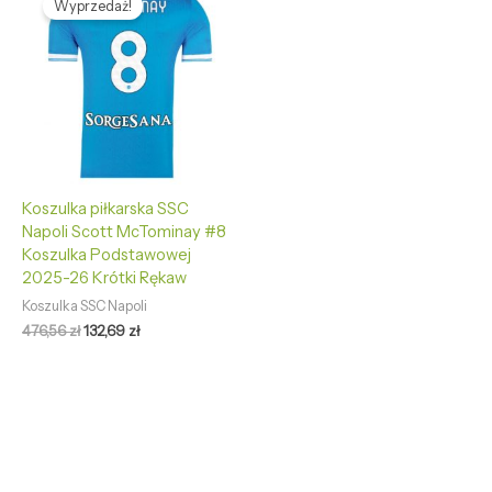
Wyprzedaż!
wynosiła:
wynosi:
476,56 zł.
132,69 zł.
Koszulka piłkarska SSC
Napoli Scott McTominay #8
Koszulka Podstawowej
2025-26 Krótki Rękaw
Koszulka SSC Napoli
476,56
zł
132,69
zł