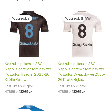
Pierwotna
Aktualna
Pierwotna
Aktualna
cena
cena
cena
cena
Wyprzedaż!
Wyprzedaż!
wynosiła:
wynosi:
wynosiła:
wynosi:
476,56 zł.
132,69 zł.
476,56 zł.
132,69 zł.
Koszulka piłkarska SSC
Koszulka piłkarska SSC
Napoli Scott McTominay #8
Napoli Scott McTominay #8
Koszulka Trzeciej 2025-26
Koszulka Wyjazdowej 2025-
Krótki Rękaw
26 Krótki Rękaw
Koszulka SSC Napoli
Koszulka SSC Napoli
476,56
zł
132,69
zł
476,56
zł
132,69
zł
Pierwotna
Aktualna
cena
cena