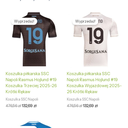
Pierwotna
Aktualna
Pierwotna
Aktualna
cena
cena
cena
cena
Wyprzedaż!
Wyprzedaż!
wynosiła:
wynosi:
wynosiła:
wynosi:
476,56 zł.
132,69 zł.
476,56 zł.
132,69 zł.
Koszulka piłkarska SSC
Koszulka piłkarska SSC
Napoli Rasmus Hojlund #19
Napoli Rasmus Hojlund #19
Koszulka Trzeciej 2025-26
Koszulka Wyjazdowej 2025-
Krótki Rękaw
26 Krótki Rękaw
Koszulka SSC Napoli
Koszulka SSC Napoli
476,56
zł
132,69
zł
476,56
zł
132,69
zł
Pierwotna
Aktualna
cena
cena