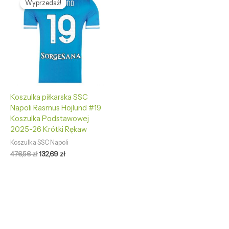
Wyprzedaż!
wynosiła:
wynosi:
476,56 zł.
132,69 zł.
Koszulka piłkarska SSC
Napoli Rasmus Hojlund #19
Koszulka Podstawowej
2025-26 Krótki Rękaw
Koszulka SSC Napoli
476,56
zł
132,69
zł