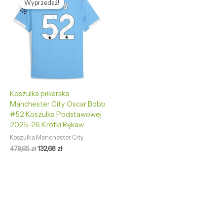
Wyprzedaż!
wynosiła:
wynosi:
478,65 zł.
132,68 zł.
Koszulka piłkarska
Manchester City Oscar Bobb
#52 Koszulka Podstawowej
2025-26 Krótki Rękaw
Koszulka Manchester City
478,65
zł
132,68
zł