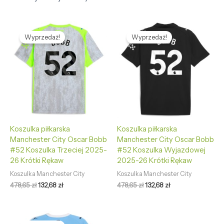
Pierwotna
Aktualna
Pierwotna
Aktualna
cena
cena
cena
cena
Wyprzedaż!
Wyprzedaż!
wynosiła:
wynosi:
wynosiła:
wynosi:
478,65 zł.
132,68 zł.
478,65 zł.
132,68 zł.
Koszulka piłkarska
Koszulka piłkarska
Manchester City Oscar Bobb
Manchester City Oscar Bobb
#52 Koszulka Trzeciej 2025-
#52 Koszulka Wyjazdowej
26 Krótki Rękaw
2025-26 Krótki Rękaw
Koszulka Manchester City
Koszulka Manchester City
478,65
zł
132,68
zł
478,65
zł
132,68
zł
Pierwotna
Aktualna
cena
cena