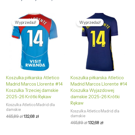
Pierwotna
Aktualna
Pierwotna
Aktualna
cena
cena
cena
cena
Wyprzedaż!
Wyprzedaż!
wynosiła:
wynosi:
wynosiła:
wynosi:
465,89 zł.
132,68 zł.
465,89 zł.
132,68 zł.
Koszulka piłkarska Atletico
Koszulka piłkarska Atletico
Madrid Marcos Llorente #14
Madrid Marcos Llorente #14
Koszulka Trzeciej damskie
Koszulka Wyjazdowej
2025-26 Krótki Rękaw
damskie 2025-26 Krótki
Rękaw
Koszulka Atletico Madrid dla
damskie
Koszulka Atletico Madrid dla
damskie
465,89
zł
132,68
zł
465,89
zł
132,68
zł