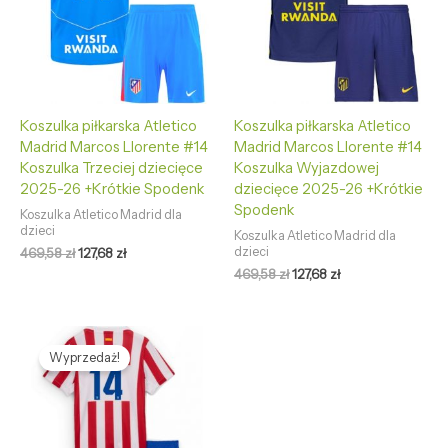
Koszulka piłkarska Atletico
Koszulka piłkarska Atletico
Madrid Marcos Llorente #14
Madrid Marcos Llorente #14
Koszulka Trzeciej dziecięce
Koszulka Wyjazdowej
2025-26 +Krótkie Spodenk
dziecięce 2025-26 +Krótkie
Spodenk
Koszulka Atletico Madrid dla
dzieci
Koszulka Atletico Madrid dla
dzieci
469,58
zł
127,68
zł
469,58
zł
127,68
zł
Pierwotna
Aktualna
cena
cena
Wyprzedaż!
wynosiła:
wynosi:
469,58 zł.
127,68 zł.