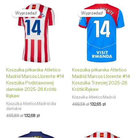
Pierwotna
Aktualna
Pierwotna
Aktualna
cena
cena
cena
cena
Wyprzedaż!
Wyprzedaż!
wynosiła:
wynosi:
wynosiła:
wynosi:
465,89 zł.
132,68 zł.
469,58 zł.
132,65 zł.
Koszulka piłkarska Atletico
Koszulka piłkarska Atletico
Madrid Marcos Llorente #14
Madrid Marcos Llorente #14
Koszulka Podstawowej
Koszulka Trzeciej 2025-26
damskie 2025-26 Krótki
Krótki Rękaw
Rękaw
Koszulka Atletico Madrid
Koszulka Atletico Madrid dla
469,58
zł
132,65
zł
damskie
465,89
zł
132,68
zł
Pierwotna
Aktualna
Pierwotna
Aktualna