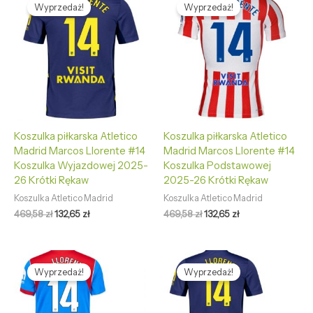
cena
cena
cena
cena
Wyprzedaż!
Wyprzedaż!
wynosiła:
wynosi:
wynosiła:
wynosi:
469,58 zł.
132,65 zł.
469,58 zł.
132,65 zł.
Koszulka piłkarska Atletico
Koszulka piłkarska Atletico
Madrid Marcos Llorente #14
Madrid Marcos Llorente #14
Koszulka Wyjazdowej 2025-
Koszulka Podstawowej
26 Krótki Rękaw
2025-26 Krótki Rękaw
Koszulka Atletico Madrid
Koszulka Atletico Madrid
469,58
zł
132,65
zł
469,58
zł
132,65
zł
Pierwotna
Aktualna
Pierwotna
Aktualna
cena
cena
cena
cena
Wyprzedaż!
Wyprzedaż!
wynosiła:
wynosi:
wynosiła:
wynosi:
469,58 zł.
127,68 zł.
469,58 zł.
127,68 zł.