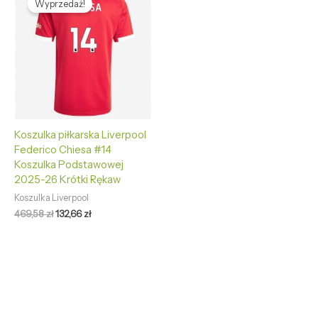
Wyprzedaż!
wynosiła:
wynosi:
469,58 zł.
132,66 zł.
Koszulka piłkarska Liverpool
Federico Chiesa #14
Koszulka Podstawowej
2025-26 Krótki Rękaw
Koszulka Liverpool
469,58
zł
132,66
zł