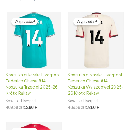
Pierwotna
Aktualna
Pierwotna
Aktualna
cena
cena
cena
cena
Wyprzedaż!
Wyprzedaż!
wynosiła:
wynosi:
wynosiła:
wynosi:
469,58 zł.
132,66 zł.
469,58 zł.
132,66 zł.
Koszulka piłkarska Liverpool
Koszulka piłkarska Liverpool
Federico Chiesa #14
Federico Chiesa #14
Koszulka Trzeciej 2025-26
Koszulka Wyjazdowej 2025-
Krótki Rękaw
26 Krótki Rękaw
Koszulka Liverpool
Koszulka Liverpool
469,58
zł
132,66
zł
469,58
zł
132,66
zł
Pierwotna
Aktualna
cena
cena