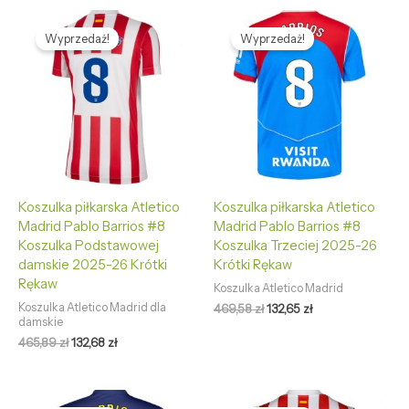
Pierwotna
Aktualna
Pierwotna
Aktualna
cena
cena
cena
cena
Wyprzedaż!
Wyprzedaż!
wynosiła:
wynosi:
wynosiła:
wynosi:
465,89 zł.
132,68 zł.
469,58 zł.
132,65 zł.
Koszulka piłkarska Atletico
Koszulka piłkarska Atletico
Madrid Pablo Barrios #8
Madrid Pablo Barrios #8
Koszulka Podstawowej
Koszulka Trzeciej 2025-26
damskie 2025-26 Krótki
Krótki Rękaw
Rękaw
Koszulka Atletico Madrid
Koszulka Atletico Madrid dla
469,58
zł
132,65
zł
damskie
465,89
zł
132,68
zł
Pierwotna
Aktualna
Pierwotna
Aktualna