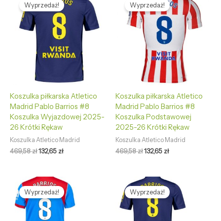
cena
cena
cena
cena
Wyprzedaż!
Wyprzedaż!
wynosiła:
wynosi:
wynosiła:
wynosi:
469,58 zł.
132,65 zł.
469,58 zł.
132,65 zł.
Koszulka piłkarska Atletico
Koszulka piłkarska Atletico
Madrid Pablo Barrios #8
Madrid Pablo Barrios #8
Koszulka Wyjazdowej 2025-
Koszulka Podstawowej
26 Krótki Rękaw
2025-26 Krótki Rękaw
Koszulka Atletico Madrid
Koszulka Atletico Madrid
469,58
zł
132,65
zł
469,58
zł
132,65
zł
Pierwotna
Aktualna
Pierwotna
Aktualna
cena
cena
cena
cena
Wyprzedaż!
Wyprzedaż!
wynosiła:
wynosi:
wynosiła:
wynosi:
469,58 zł.
127,68 zł.
469,58 zł.
127,68 zł.