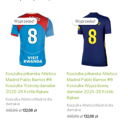
Pierwotna
Aktualna
Pierwotna
Aktualna
cena
cena
cena
cena
Wyprzedaż!
Wyprzedaż!
wynosiła:
wynosi:
wynosiła:
wynosi:
465,89 zł.
132,68 zł.
465,89 zł.
132,68 zł.
Koszulka piłkarska Atletico
Koszulka piłkarska Atletico
Madrid Pablo Barrios #8
Madrid Pablo Barrios #8
Koszulka Trzeciej damskie
Koszulka Wyjazdowej
2025-26 Krótki Rękaw
damskie 2025-26 Krótki
Rękaw
Koszulka Atletico Madrid dla
damskie
Koszulka Atletico Madrid dla
damskie
465,89
zł
132,68
zł
465,89
zł
132,68
zł