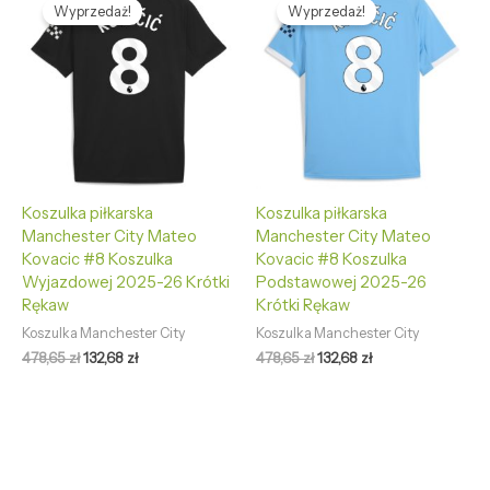
cena
cena
cena
cena
Wyprzedaż!
Wyprzedaż!
wynosiła:
wynosi:
wynosiła:
wynosi:
478,65 zł.
132,68 zł.
478,65 zł.
132,68 zł.
Koszulka piłkarska
Koszulka piłkarska
Manchester City Mateo
Manchester City Mateo
Kovacic #8 Koszulka
Kovacic #8 Koszulka
Wyjazdowej 2025-26 Krótki
Podstawowej 2025-26
Rękaw
Krótki Rękaw
Koszulka Manchester City
Koszulka Manchester City
478,65
zł
132,68
zł
478,65
zł
132,68
zł