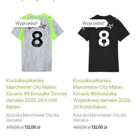
Pierwotna
Aktualna
Pierwotna
Aktualna
cena
cena
cena
cena
Wyprzedaż!
Wyprzedaż!
wynosiła:
wynosi:
wynosiła:
wynosi:
469,58 zł.
132,66 zł.
469,58 zł.
132,66 zł.
Koszulka piłkarska
Koszulka piłkarska
Manchester City Mateo
Manchester City Mateo
Kovacic #8 Koszulka Trzeciej
Kovacic #8 Koszulka
damskie 2025-26 Krótki
Wyjazdowej damskie 2025-
Rękaw
26 Krótki Rękaw
Koszulka Manchester City dla
Koszulka Manchester City dla
damskie
damskie
469,58
zł
132,66
zł
469,58
zł
132,66
zł