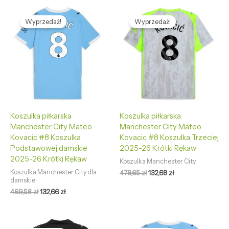
Pierwotna
Aktualna
Pierwotna
Aktualna
cena
cena
cena
cena
Wyprzedaż!
Wyprzedaż!
wynosiła:
wynosi:
wynosiła:
wynosi:
469,58 zł.
132,66 zł.
478,65 zł.
132,68 zł.
Koszulka piłkarska
Koszulka piłkarska
Manchester City Mateo
Manchester City Mateo
Kovacic #8 Koszulka
Kovacic #8 Koszulka Trzeciej
Podstawowej damskie
2025-26 Krótki Rękaw
2025-26 Krótki Rękaw
Koszulka Manchester City
Koszulka Manchester City dla
478,65
zł
132,68
zł
damskie
469,58
zł
132,66
zł
Pierwotna
Aktualna
Pierwotna
Aktualna