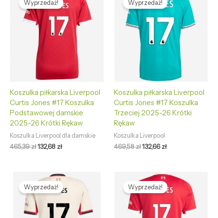
Wyprzedaż!
Wyprzedaż!
wynosiła:
wynosi:
wynosiła:
wynosi:
465,39 zł.
132,68 zł.
469,58 zł.
132,66 zł.
Koszulka piłkarska Liverpool
Koszulka piłkarska Liverpool
Curtis Jones #17 Koszulka
Curtis Jones #17 Koszulka
Podstawowej damskie
Trzeciej 2025-26 Krótki
2025-26 Krótki Rękaw
Rękaw
Koszulka Liverpool dla damskie
Koszulka Liverpool
465,39
zł
132,68
zł
469,58
zł
132,66
zł
Pierwotna
Aktualna
Pierwotna
Aktualna
cena
cena
cena
cena
Wyprzedaż!
Wyprzedaż!
wynosiła:
wynosi:
wynosiła:
wynosi:
469,58 zł.
132,66 zł.
469,58 zł.
132,66 zł.