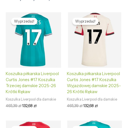
Pierwotna
Aktualna
Pierwotna
Aktualna
cena
cena
cena
cena
Wyprzedaż!
Wyprzedaż!
wynosiła:
wynosi:
wynosiła:
wynosi:
465,39 zł.
132,68 zł.
465,39 zł.
132,68 zł.
Koszulka piłkarska Liverpool
Koszulka piłkarska Liverpool
Curtis Jones #17 Koszulka
Curtis Jones #17 Koszulka
Trzeciej damskie 2025-26
Wyjazdowej damskie 2025-
Krótki Rękaw
26 Krótki Rękaw
Koszulka Liverpool dla damskie
Koszulka Liverpool dla damskie
465,39
zł
132,68
zł
465,39
zł
132,68
zł
Pierwotna
Aktualna
Pierwotna
Aktualna
cena
cena
cena
cena