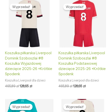
Pierwotna
Aktualna
Pierwotna
Aktualna
cena
cena
cena
cena
Wyprzedaż!
Wyprzedaż!
wynosiła:
wynosi:
wynosiła:
wynosi:
465,89 zł.
128,65 zł.
465,89 zł.
128,65 zł.
Koszulka piłkarska Liverpool
Koszulka piłkarska Liverpool
Dominik Szoboszlai #8
Dominik Szoboszlai #8
Koszulka Wyjazdowej
Koszulka Podstawowej
dziecięce 2025-26 +Krótkie
dziecięce 2025-26 +Krótkie
Spodenk
Spodenk
Koszulka Liverpool dla dzieci
Koszulka Liverpool dla dzieci
465,89
zł
128,65
zł
465,89
zł
128,65
zł
Pierwotna
Aktualna
Pierwotna
Aktualna
cena
cena
cena
cena
Wyprzedaż!
Wyprzedaż!
wynosiła:
wynosi:
wynosiła:
wynosi: