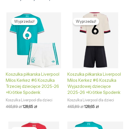
Pierwotna
Aktualna
Pierwotna
Aktualna
cena
cena
cena
cena
Wyprzedaż!
Wyprzedaż!
wynosiła:
wynosi:
wynosiła:
wynosi:
465,89 zł.
128,65 zł.
465,89 zł.
128,65 zł.
Koszulka piłkarska Liverpool
Koszulka piłkarska Liverpool
Milos Kerkez #6 Koszulka
Milos Kerkez #6 Koszulka
Trzeciej dziecięce 2025-26
Wyjazdowej dziecięce
+Krótkie Spodenk
2025-26 +Krótkie Spodenk
Koszulka Liverpool dla dzieci
Koszulka Liverpool dla dzieci
465,89
zł
128,65
zł
465,89
zł
128,65
zł
Pierwotna
Aktualna
Pierwotna
Aktualna
cena
cena
cena
cena