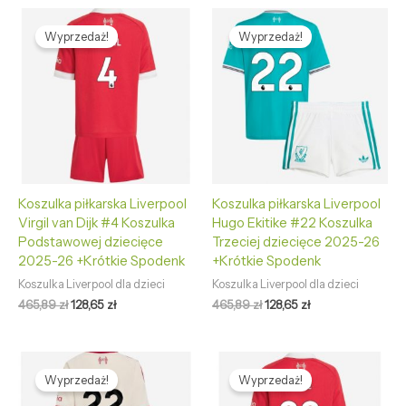
Pierwotna
Aktualna
Pierwotna
Aktualna
cena
cena
cena
cena
Wyprzedaż!
Wyprzedaż!
wynosiła:
wynosi:
wynosiła:
wynosi:
465,89 zł.
128,65 zł.
465,89 zł.
128,65 zł.
Koszulka piłkarska Liverpool
Koszulka piłkarska Liverpool
Virgil van Dijk #4 Koszulka
Hugo Ekitike #22 Koszulka
Podstawowej dziecięce
Trzeciej dziecięce 2025-26
2025-26 +Krótkie Spodenk
+Krótkie Spodenk
Koszulka Liverpool dla dzieci
Koszulka Liverpool dla dzieci
465,89
zł
128,65
zł
465,89
zł
128,65
zł
Pierwotna
Aktualna
Pierwotna
Aktualna
cena
cena
cena
cena
Wyprzedaż!
Wyprzedaż!
wynosiła:
wynosi:
wynosiła:
wynosi:
465,89 zł.
128,65 zł.
465,89 zł.
128,65 zł.