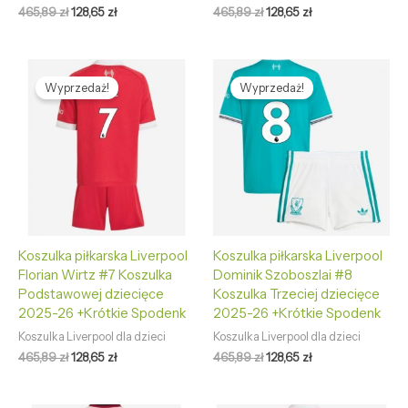
465,89
zł
128,65
zł
465,89
zł
128,65
zł
Pierwotna
Aktualna
Pierwotna
Aktualna
cena
cena
cena
cena
Wyprzedaż!
Wyprzedaż!
wynosiła:
wynosi:
wynosiła:
wynosi:
465,89 zł.
128,65 zł.
465,89 zł.
128,65 zł.
Koszulka piłkarska Liverpool
Koszulka piłkarska Liverpool
Florian Wirtz #7 Koszulka
Dominik Szoboszlai #8
Podstawowej dziecięce
Koszulka Trzeciej dziecięce
2025-26 +Krótkie Spodenk
2025-26 +Krótkie Spodenk
Koszulka Liverpool dla dzieci
Koszulka Liverpool dla dzieci
465,89
zł
128,65
zł
465,89
zł
128,65
zł