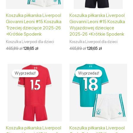
Koszulka piłkarska Liverpool
Koszulka piłkarska Liverpool
Giovanni Leoni #15 Koszulka
Giovanni Leoni #15 Koszulka
Trzeciej dziecięce 2025-26
Wyjazdowej dziecięce
+Krótkie Spodenk
2025-26 +Krótkie Spodenk
Koszulka Liverpool dla dzieci
Koszulka Liverpool dla dzieci
465,89
zł
128,65
zł
465,89
zł
128,65
zł
Pierwotna
Aktualna
Pierwotna
Aktualna
cena
cena
cena
cena
Wyprzedaż!
Wyprzedaż!
wynosiła:
wynosi:
wynosiła:
wynosi:
465,89 zł.
128,65 zł.
465,89 zł.
128,65 zł.
Koszulka piłkarska Liverpool
Koszulka piłkarska Liverpool