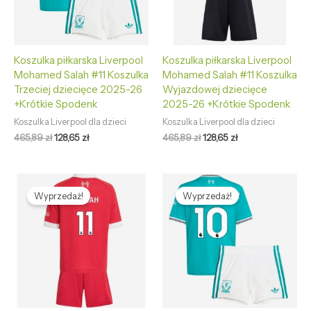
Koszulka piłkarska Liverpool
Koszulka piłkarska Liverpool
Mohamed Salah #11 Koszulka
Mohamed Salah #11 Koszulka
Trzeciej dziecięce 2025-26
Wyjazdowej dziecięce
+Krótkie Spodenk
2025-26 +Krótkie Spodenk
Koszulka Liverpool dla dzieci
Koszulka Liverpool dla dzieci
465,89
zł
128,65
zł
465,89
zł
128,65
zł
Pierwotna
Aktualna
Pierwotna
Aktualna
cena
cena
cena
cena
Wyprzedaż!
Wyprzedaż!
wynosiła:
wynosi:
wynosiła:
wynosi:
465,89 zł.
128,65 zł.
465,89 zł.
128,65 zł.