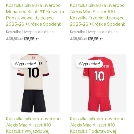
Koszulka piłkarska Liverpool
Koszulka piłkarska Liverpool
Mohamed Salah #11 Koszulka
Alexis Mac Allister #10
Podstawowej dziecięce
Koszulka Trzeciej dziecięce
2025-26 +Krótkie Spodenk
2025-26 +Krótkie Spodenk
Koszulka Liverpool dla dzieci
Koszulka Liverpool dla dzieci
465,89
zł
128,65
zł
465,89
zł
128,65
zł
Pierwotna
Aktualna
Pierwotna
Aktualna
cena
cena
cena
cena
Wyprzedaż!
Wyprzedaż!
wynosiła:
wynosi:
wynosiła:
wynosi:
465,89 zł.
128,65 zł.
465,89 zł.
128,65 zł.
Koszulka piłkarska Liverpool
Koszulka piłkarska Liverpool
Alexis Mac Allister #10
Alexis Mac Allister #10
Koszulka Wyjazdowej
Koszulka Podstawowej