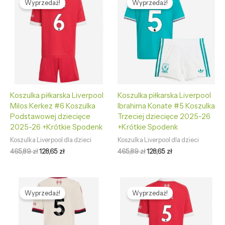
Wyprzedaż!
Wyprzedaż!
wynosiła:
wynosi:
wynosiła:
wynosi:
465,89 zł.
128,65 zł.
465,89 zł.
128,65 zł.
Koszulka piłkarska Liverpool
Koszulka piłkarska Liverpool
Milos Kerkez #6 Koszulka
Ibrahima Konate #5 Koszulka
Podstawowej dziecięce
Trzeciej dziecięce 2025-26
2025-26 +Krótkie Spodenk
+Krótkie Spodenk
Koszulka Liverpool dla dzieci
Koszulka Liverpool dla dzieci
465,89
zł
128,65
zł
465,89
zł
128,65
zł
Pierwotna
Aktualna
Pierwotna
Aktualna
cena
cena
cena
cena
Wyprzedaż!
Wyprzedaż!
wynosiła:
wynosi:
wynosiła:
wynosi:
465,89 zł.
128,65 zł.
465,89 zł.
128,65 zł.