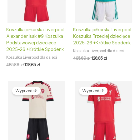
Koszulka piłkarska Liverpool
Koszulka piłkarska Liverpool
Alexander Isak #9 Koszulka
Koszulka Trzeciej dziecięce
Podstawowej dziecięce
2025-26 +Krótkie Spodenk
2025-26 +Krótkie Spodenk
Koszulka Liverpool dla dzieci
Koszulka Liverpool dla dzieci
465,89
zł
128,65
zł
465,89
zł
128,65
zł
Pierwotna
Aktualna
Pierwotna
Aktualna
cena
cena
cena
cena
Wyprzedaż!
Wyprzedaż!
wynosiła:
wynosi:
wynosiła:
wynosi:
465,89 zł.
128,65 zł.
465,89 zł.
128,65 zł.