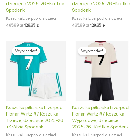
dziecięce 2025-26 +Krótkie
dziecięce 2025-26 +Krótkie
Spodenk
Spodenk
Koszulka Liverpool dla dzieci
Koszulka Liverpool dla dzieci
465,89
zł
128,65
zł
465,89
zł
128,65
zł
Pierwotna
Aktualna
Pierwotna
Aktualna
cena
cena
cena
cena
Wyprzedaż!
Wyprzedaż!
wynosiła:
wynosi:
wynosiła:
wynosi:
465,89 zł.
128,65 zł.
465,89 zł.
128,65 zł.
Koszulka piłkarska Liverpool
Koszulka piłkarska Liverpool
Florian Wirtz #7 Koszulka
Florian Wirtz #7 Koszulka
Trzeciej dziecięce 2025-26
Wyjazdowej dziecięce
+Krótkie Spodenk
2025-26 +Krótkie Spodenk
Koszulka Liverpool dla dzieci
Koszulka Liverpool dla dzieci