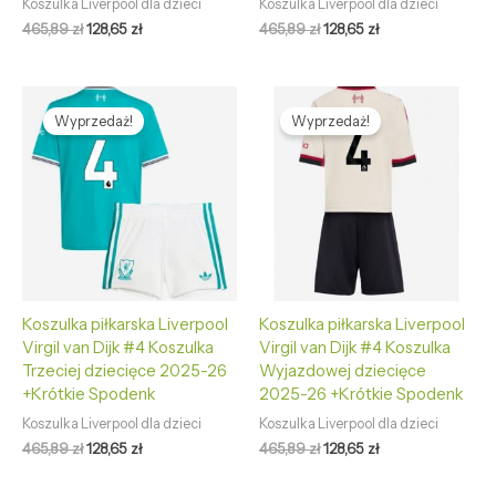
Koszulka Liverpool dla dzieci
Koszulka Liverpool dla dzieci
465,89
zł
128,65
zł
465,89
zł
128,65
zł
Pierwotna
Aktualna
Pierwotna
Aktualna
cena
cena
cena
cena
Wyprzedaż!
Wyprzedaż!
wynosiła:
wynosi:
wynosiła:
wynosi:
465,89 zł.
128,65 zł.
465,89 zł.
128,65 zł.
Koszulka piłkarska Liverpool
Koszulka piłkarska Liverpool
Virgil van Dijk #4 Koszulka
Virgil van Dijk #4 Koszulka
Trzeciej dziecięce 2025-26
Wyjazdowej dziecięce
+Krótkie Spodenk
2025-26 +Krótkie Spodenk
Koszulka Liverpool dla dzieci
Koszulka Liverpool dla dzieci
465,89
zł
128,65
zł
465,89
zł
128,65
zł