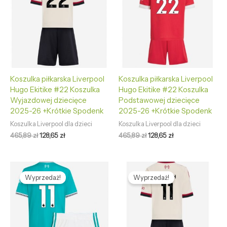
Koszulka piłkarska Liverpool
Koszulka piłkarska Liverpool
Hugo Ekitike #22 Koszulka
Hugo Ekitike #22 Koszulka
Wyjazdowej dziecięce
Podstawowej dziecięce
2025-26 +Krótkie Spodenk
2025-26 +Krótkie Spodenk
Koszulka Liverpool dla dzieci
Koszulka Liverpool dla dzieci
465,89
zł
128,65
zł
465,89
zł
128,65
zł
Pierwotna
Aktualna
Pierwotna
Aktualna
cena
cena
cena
cena
Wyprzedaż!
Wyprzedaż!
wynosiła:
wynosi:
wynosiła:
wynosi:
465,89 zł.
128,65 zł.
465,89 zł.
128,65 zł.