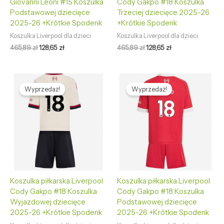
Giovanni Leoni #15 Koszulka
Cody Gakpo #18 Koszulka
Podstawowej dziecięce
Trzeciej dziecięce 2025-26
2025-26 +Krótkie Spodenk
+Krótkie Spodenk
Koszulka Liverpool dla dzieci
Koszulka Liverpool dla dzieci
465,89
zł
128,65
zł
465,89
zł
128,65
zł
Pierwotna
Aktualna
Pierwotna
Aktualna
cena
cena
cena
cena
Wyprzedaż!
Wyprzedaż!
wynosiła:
wynosi:
wynosiła:
wynosi:
465,89 zł.
128,65 zł.
465,89 zł.
128,65 zł.
Koszulka piłkarska Liverpool
Koszulka piłkarska Liverpool
Cody Gakpo #18 Koszulka
Cody Gakpo #18 Koszulka
Wyjazdowej dziecięce
Podstawowej dziecięce
2025-26 +Krótkie Spodenk
2025-26 +Krótkie Spodenk