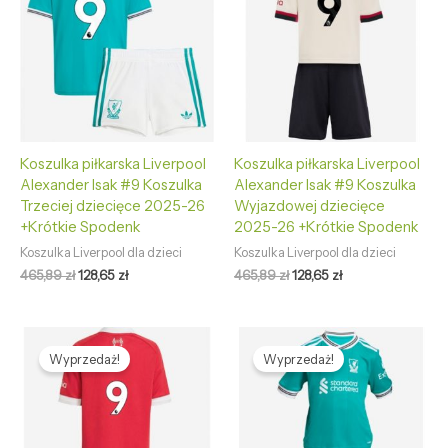
465,89 zł.
128,65 zł.
465,89 zł.
128,65 zł.
Koszulka piłkarska Liverpool
Koszulka piłkarska Liverpool
Alexander Isak #9 Koszulka
Alexander Isak #9 Koszulka
Trzeciej dziecięce 2025-26
Wyjazdowej dziecięce
+Krótkie Spodenk
2025-26 +Krótkie Spodenk
Koszulka Liverpool dla dzieci
Koszulka Liverpool dla dzieci
465,89
zł
128,65
zł
465,89
zł
128,65
zł
Pierwotna
Aktualna
Pierwotna
Aktualna
cena
cena
cena
cena
Wyprzedaż!
Wyprzedaż!
wynosiła:
wynosi:
wynosiła:
wynosi:
465,89 zł.
128,65 zł.
465,89 zł.
128,65 zł.