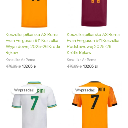
Koszulka piłkarska AS Roma
Koszulka piłkarska AS Roma
Evan Ferguson #11 Koszulka
Evan Ferguson #11 Koszulka
Wyjazdowej 2025-26 Krótki
Podstawowej 2025-26
Rękaw
Krótki Rękaw
Koszulka As Roma
Koszulka As Roma
478,69
zł
132,65
zł
478,69
zł
132,65
zł
Pierwotna
Aktualna
Pierwotna
Aktualna
cena
cena
cena
cena
Wyprzedaż!
Wyprzedaż!
wynosiła:
wynosi:
wynosiła:
wynosi:
478,69 zł.
132,65 zł.
478,69 zł.
132,65 zł.