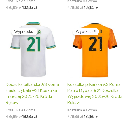
Koszulka As Roma
Koszulka As Roma
478,69
zł
132,65
zł
478,69
zł
132,65
zł
Pierwotna
Aktualna
Pierwotna
Aktualna
cena
cena
cena
cena
Wyprzedaż!
Wyprzedaż!
wynosiła:
wynosi:
wynosiła:
wynosi:
478,69 zł.
132,65 zł.
478,69 zł.
132,65 zł.
Koszulka piłkarska AS Roma
Koszulka piłkarska AS Roma
Paulo Dybala #21 Koszulka
Paulo Dybala #21 Koszulka
Trzeciej 2025-26 Krótki
Wyjazdowej 2025-26 Krótki
Rękaw
Rękaw
Koszulka As Roma
Koszulka As Roma
478,69
zł
132,65
zł
478,69
zł
132,65
zł