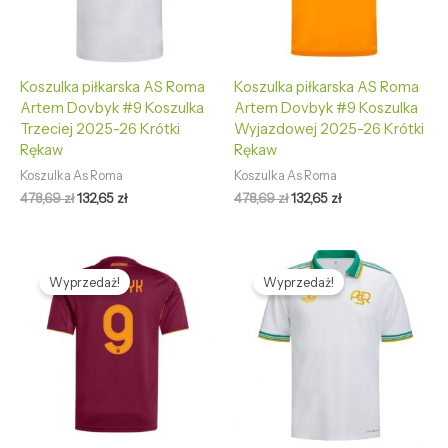
Koszulka piłkarska AS Roma
Koszulka piłkarska AS Roma
Artem Dovbyk #9 Koszulka
Artem Dovbyk #9 Koszulka
Trzeciej 2025-26 Krótki
Wyjazdowej 2025-26 Krótki
Rękaw
Rękaw
Koszulka As Roma
Koszulka As Roma
478,69
zł
132,65
zł
478,69
zł
132,65
zł
Pierwotna
Aktualna
Pierwotna
Aktualna
cena
cena
cena
cena
Wyprzedaż!
Wyprzedaż!
wynosiła:
wynosi:
wynosiła:
wynosi:
478,69 zł.
132,65 zł.
478,69 zł.
132,65 zł.