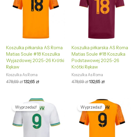
Koszulka piłkarska AS Roma
Koszulka piłkarska AS Roma
Matias Soule #18 Koszulka
Matias Soule #18 Koszulka
Wyjazdowej 2025-26 Krótki
Podstawowej 2025-26
Rękaw
Krótki Rękaw
Koszulka As Roma
Koszulka As Roma
478,69
zł
132,65
zł
478,69
zł
132,65
zł
Pierwotna
Aktualna
Pierwotna
Aktualna
cena
cena
cena
cena
Wyprzedaż!
Wyprzedaż!
wynosiła:
wynosi:
wynosiła:
wynosi:
478,69 zł.
132,65 zł.
478,69 zł.
132,65 zł.