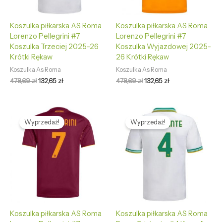
Koszulka piłkarska AS Roma
Koszulka piłkarska AS Roma
Lorenzo Pellegrini #7
Lorenzo Pellegrini #7
Koszulka Trzeciej 2025-26
Koszulka Wyjazdowej 2025-
Krótki Rękaw
26 Krótki Rękaw
Koszulka As Roma
Koszulka As Roma
478,69
zł
132,65
zł
478,69
zł
132,65
zł
Pierwotna
Aktualna
Pierwotna
Aktualna
cena
cena
cena
cena
Wyprzedaż!
Wyprzedaż!
wynosiła:
wynosi:
wynosiła:
wynosi:
478,69 zł.
132,65 zł.
478,69 zł.
132,65 zł.
Koszulka piłkarska AS Roma
Koszulka piłkarska AS Roma