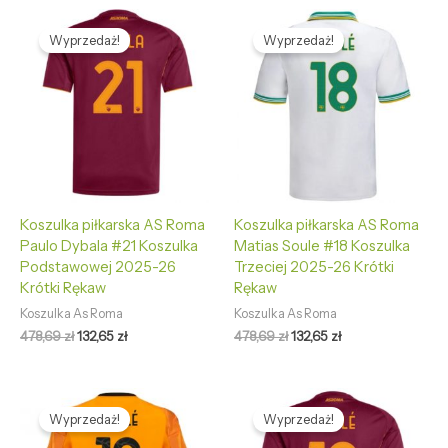
Pierwotna
Aktualna
Pierwotna
Aktualna
cena
cena
cena
cena
Wyprzedaż!
Wyprzedaż!
wynosiła:
wynosi:
wynosiła:
wynosi:
478,69 zł.
132,65 zł.
478,69 zł.
132,65 zł.
Koszulka piłkarska AS Roma
Koszulka piłkarska AS Roma
Paulo Dybala #21 Koszulka
Matias Soule #18 Koszulka
Podstawowej 2025-26
Trzeciej 2025-26 Krótki
Krótki Rękaw
Rękaw
Koszulka As Roma
Koszulka As Roma
478,69
zł
132,65
zł
478,69
zł
132,65
zł
Pierwotna
Aktualna
Pierwotna
Aktualna
cena
cena
cena
cena
Wyprzedaż!
Wyprzedaż!
wynosiła:
wynosi:
wynosiła:
wynosi:
478,69 zł.
132,65 zł.
478,69 zł.
132,65 zł.