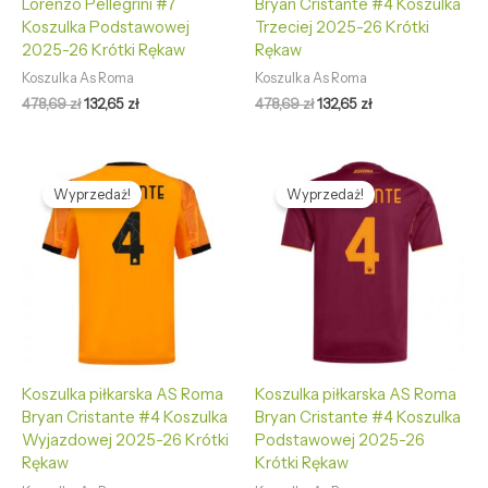
Lorenzo Pellegrini #7
Bryan Cristante #4 Koszulka
Koszulka Podstawowej
Trzeciej 2025-26 Krótki
2025-26 Krótki Rękaw
Rękaw
Koszulka As Roma
Koszulka As Roma
478,69
zł
132,65
zł
478,69
zł
132,65
zł
Pierwotna
Aktualna
Pierwotna
Aktualna
cena
cena
cena
cena
Wyprzedaż!
Wyprzedaż!
wynosiła:
wynosi:
wynosiła:
wynosi:
478,69 zł.
132,65 zł.
478,69 zł.
132,65 zł.
Koszulka piłkarska AS Roma
Koszulka piłkarska AS Roma
Bryan Cristante #4 Koszulka
Bryan Cristante #4 Koszulka
Wyjazdowej 2025-26 Krótki
Podstawowej 2025-26
Rękaw
Krótki Rękaw