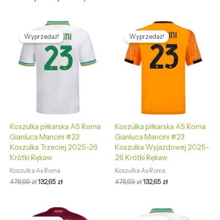
Pierwotna
Aktualna
Pierwotna
Aktualna
cena
cena
cena
cena
Wyprzedaż!
Wyprzedaż!
wynosiła:
wynosi:
wynosiła:
wynosi:
478,69 zł.
132,65 zł.
478,69 zł.
132,65 zł.
Koszulka piłkarska AS Roma
Koszulka piłkarska AS Roma
Gianluca Mancini #23
Gianluca Mancini #23
Koszulka Trzeciej 2025-26
Koszulka Wyjazdowej 2025-
Krótki Rękaw
26 Krótki Rękaw
Koszulka As Roma
Koszulka As Roma
478,69
zł
132,65
zł
478,69
zł
132,65
zł
Pierwotna
Aktualna
Pierwotna
Aktualna
cena
cena
cena
cena