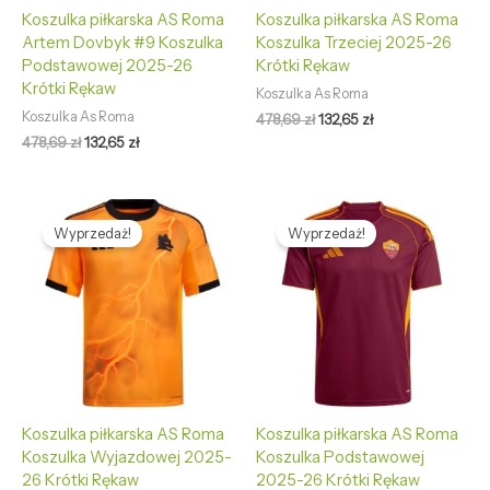
Koszulka piłkarska AS Roma
Koszulka piłkarska AS Roma
Artem Dovbyk #9 Koszulka
Koszulka Trzeciej 2025-26
Podstawowej 2025-26
Krótki Rękaw
Krótki Rękaw
Koszulka As Roma
Koszulka As Roma
478,69
zł
132,65
zł
478,69
zł
132,65
zł
Pierwotna
Aktualna
Pierwotna
Aktualna
cena
cena
cena
cena
Wyprzedaż!
Wyprzedaż!
wynosiła:
wynosi:
wynosiła:
wynosi:
478,69 zł.
132,65 zł.
478,69 zł.
132,65 zł.
Koszulka piłkarska AS Roma
Koszulka piłkarska AS Roma
Koszulka Wyjazdowej 2025-
Koszulka Podstawowej
26 Krótki Rękaw
2025-26 Krótki Rękaw