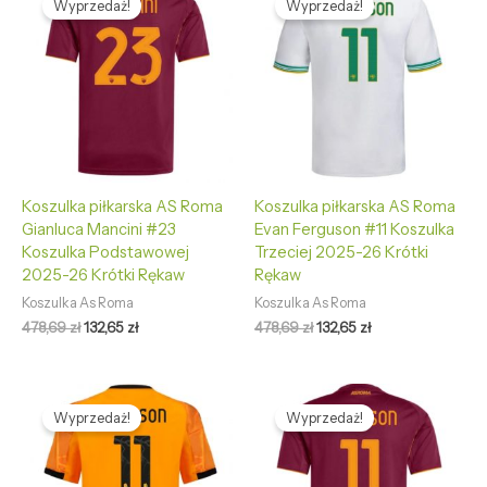
Wyprzedaż!
Wyprzedaż!
wynosiła:
wynosi:
wynosiła:
wynosi:
478,69 zł.
132,65 zł.
478,69 zł.
132,65 zł.
Koszulka piłkarska AS Roma
Koszulka piłkarska AS Roma
Gianluca Mancini #23
Evan Ferguson #11 Koszulka
Koszulka Podstawowej
Trzeciej 2025-26 Krótki
2025-26 Krótki Rękaw
Rękaw
Koszulka As Roma
Koszulka As Roma
478,69
zł
132,65
zł
478,69
zł
132,65
zł
Pierwotna
Aktualna
Pierwotna
Aktualna
cena
cena
cena
cena
Wyprzedaż!
Wyprzedaż!
wynosiła:
wynosi:
wynosiła:
wynosi:
478,69 zł.
132,65 zł.
478,69 zł.
132,65 zł.