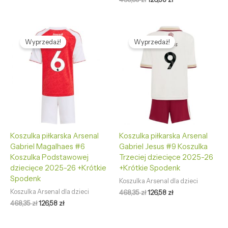
Pierwotna
Aktualna
Pierwotna
Aktualna
cena
cena
cena
cena
Wyprzedaż!
Wyprzedaż!
wynosiła:
wynosi:
wynosiła:
wynosi:
468,35 zł.
126,58 zł.
468,35 zł.
126,58 zł.
Koszulka piłkarska Arsenal
Koszulka piłkarska Arsenal
Gabriel Magalhaes #6
Gabriel Jesus #9 Koszulka
Koszulka Podstawowej
Trzeciej dziecięce 2025-26
dziecięce 2025-26 +Krótkie
+Krótkie Spodenk
Spodenk
Koszulka Arsenal dla dzieci
Koszulka Arsenal dla dzieci
468,35
zł
126,58
zł
468,35
zł
126,58
zł