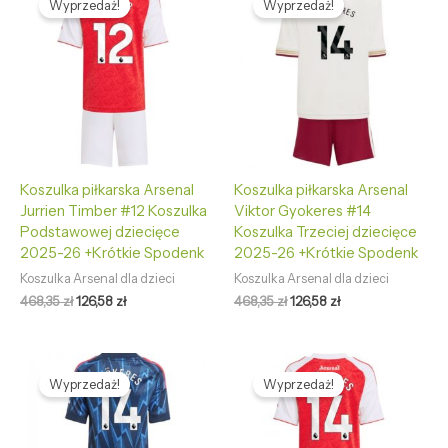
Wyprzedaż!
Wyprzedaż!
wynosiła:
wynosi:
wynosiła:
wynosi:
468,35 zł.
126,58 zł.
468,35 zł.
126,58 zł.
Koszulka piłkarska Arsenal
Koszulka piłkarska Arsenal
Jurrien Timber #12 Koszulka
Viktor Gyokeres #14
Podstawowej dziecięce
Koszulka Trzeciej dziecięce
2025-26 +Krótkie Spodenk
2025-26 +Krótkie Spodenk
Koszulka Arsenal dla dzieci
Koszulka Arsenal dla dzieci
468,35
zł
126,58
zł
468,35
zł
126,58
zł
Pierwotna
Aktualna
Pierwotna
Aktualna
cena
cena
cena
cena
Wyprzedaż!
Wyprzedaż!
wynosiła:
wynosi:
wynosiła:
wynosi:
468,35 zł.
126,58 zł.
468,35 zł.
126,58 zł.