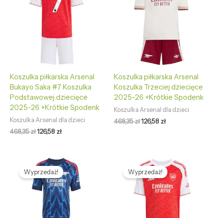
468,35 zł.
126,58 zł.
468,35 zł.
126,58 zł.
Koszulka piłkarska Arsenal
Koszulka piłkarska Arsenal
Bukayo Saka #7 Koszulka
Koszulka Trzeciej dziecięce
Podstawowej dziecięce
2025-26 +Krótkie Spodenk
2025-26 +Krótkie Spodenk
Koszulka Arsenal dla dzieci
Koszulka Arsenal dla dzieci
468,35
zł
126,58
zł
468,35
zł
126,58
zł
Pierwotna
Aktualna
Pierwotna
Aktualna
cena
cena
cena
cena
Wyprzedaż!
Wyprzedaż!
wynosiła:
wynosi:
wynosiła:
wynosi:
468,35 zł.
126,58 zł.
468,35 zł.
126,58 zł.