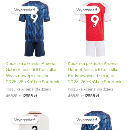
Pierwotna
Aktualna
Pierwotna
Aktualna
cena
cena
cena
cena
Wyprzedaż!
Wyprzedaż!
wynosiła:
wynosi:
wynosiła:
wynosi:
468,35 zł.
126,58 zł.
468,35 zł.
126,58 zł.
Koszulka piłkarska Arsenal
Koszulka piłkarska Arsenal
Gabriel Jesus #9 Koszulka
Gabriel Jesus #9 Koszulka
Wyjazdowej dziecięce
Podstawowej dziecięce
2025-26 +Krótkie Spodenk
2025-26 +Krótkie Spodenk
Koszulka Arsenal dla dzieci
Koszulka Arsenal dla dzieci
468,35
zł
126,58
zł
468,35
zł
126,58
zł
Pierwotna
Aktualna
Pierwotna
Aktualna
cena
cena
cena
cena
Wyprzedaż!
Wyprzedaż!
wynosiła:
wynosi:
wynosiła:
wynosi:
468,35 zł.
126,58 zł.
468,35 zł.
126,58 zł.