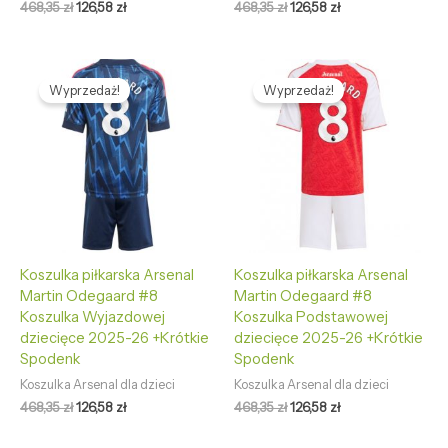
468,35
zł
126,58
zł
468,35
zł
126,58
zł
Pierwotna
Aktualna
Pierwotna
Aktualna
cena
cena
cena
cena
Wyprzedaż!
Wyprzedaż!
wynosiła:
wynosi:
wynosiła:
wynosi:
468,35 zł.
126,58 zł.
468,35 zł.
126,58 zł.
Koszulka piłkarska Arsenal
Koszulka piłkarska Arsenal
Martin Odegaard #8
Martin Odegaard #8
Koszulka Wyjazdowej
Koszulka Podstawowej
dziecięce 2025-26 +Krótkie
dziecięce 2025-26 +Krótkie
Spodenk
Spodenk
Koszulka Arsenal dla dzieci
Koszulka Arsenal dla dzieci
468,35
zł
126,58
zł
468,35
zł
126,58
zł