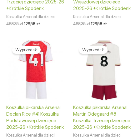
Trzeciej dziecięce 2025-26
Wyjazdowej dziecięce
+Krótkie Spodenk
2025-26 +Krótkie Spodenk
Koszulka Arsenal dla dzieci
Koszulka Arsenal dla dzieci
468,35
zł
126,58
zł
468,35
zł
126,58
zł
Pierwotna
Aktualna
Pierwotna
Aktualna
cena
cena
cena
cena
Wyprzedaż!
Wyprzedaż!
wynosiła:
wynosi:
wynosiła:
wynosi:
468,35 zł.
126,58 zł.
468,35 zł.
126,58 zł.
Koszulka piłkarska Arsenal
Koszulka piłkarska Arsenal
Declan Rice #41 Koszulka
Martin Odegaard #8
Podstawowej dziecięce
Koszulka Trzeciej dziecięce
2025-26 +Krótkie Spodenk
2025-26 +Krótkie Spodenk
Koszulka Arsenal dla dzieci
Koszulka Arsenal dla dzieci