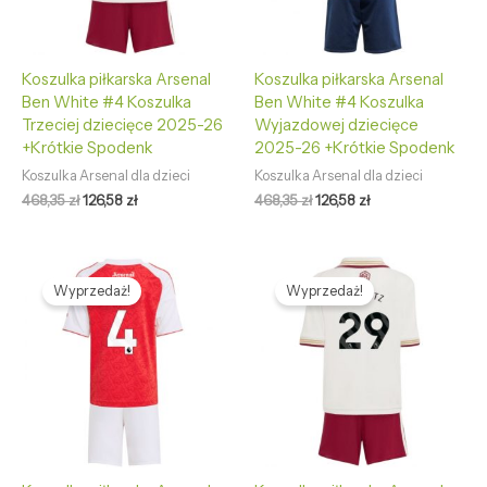
Koszulka piłkarska Arsenal
Koszulka piłkarska Arsenal
Ben White #4 Koszulka
Ben White #4 Koszulka
Trzeciej dziecięce 2025-26
Wyjazdowej dziecięce
+Krótkie Spodenk
2025-26 +Krótkie Spodenk
Koszulka Arsenal dla dzieci
Koszulka Arsenal dla dzieci
468,35
zł
126,58
zł
468,35
zł
126,58
zł
Pierwotna
Aktualna
Pierwotna
Aktualna
cena
cena
cena
cena
Wyprzedaż!
Wyprzedaż!
wynosiła:
wynosi:
wynosiła:
wynosi:
468,35 zł.
126,58 zł.
468,35 zł.
126,58 zł.