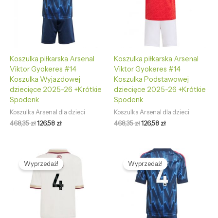
Koszulka piłkarska Arsenal
Koszulka piłkarska Arsenal
Viktor Gyokeres #14
Viktor Gyokeres #14
Koszulka Wyjazdowej
Koszulka Podstawowej
dziecięce 2025-26 +Krótkie
dziecięce 2025-26 +Krótkie
Spodenk
Spodenk
Koszulka Arsenal dla dzieci
Koszulka Arsenal dla dzieci
468,35
zł
126,58
zł
468,35
zł
126,58
zł
Pierwotna
Aktualna
Pierwotna
Aktualna
cena
cena
cena
cena
Wyprzedaż!
Wyprzedaż!
wynosiła:
wynosi:
wynosiła:
wynosi:
468,35 zł.
126,58 zł.
468,35 zł.
126,58 zł.