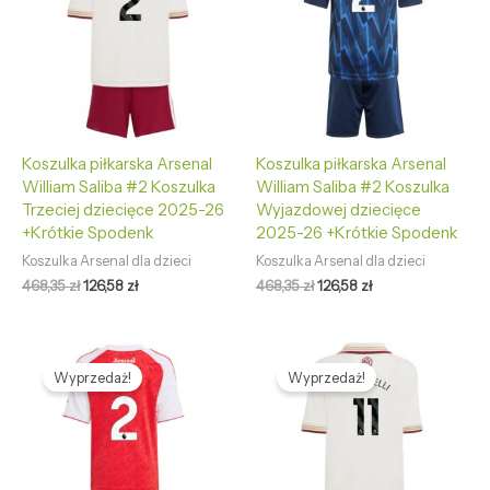
Koszulka piłkarska Arsenal
Koszulka piłkarska Arsenal
William Saliba #2 Koszulka
William Saliba #2 Koszulka
Trzeciej dziecięce 2025-26
Wyjazdowej dziecięce
+Krótkie Spodenk
2025-26 +Krótkie Spodenk
Koszulka Arsenal dla dzieci
Koszulka Arsenal dla dzieci
468,35
zł
126,58
zł
468,35
zł
126,58
zł
Pierwotna
Aktualna
Pierwotna
Aktualna
cena
cena
cena
cena
Wyprzedaż!
Wyprzedaż!
wynosiła:
wynosi:
wynosiła:
wynosi:
468,35 zł.
126,58 zł.
468,35 zł.
126,58 zł.