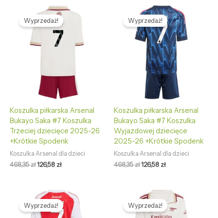
Pierwotna
Aktualna
Pierwotna
Aktualna
cena
cena
cena
cena
Wyprzedaż!
Wyprzedaż!
wynosiła:
wynosi:
wynosiła:
wynosi:
468,35 zł.
126,58 zł.
468,35 zł.
126,58 zł.
Koszulka piłkarska Arsenal
Koszulka piłkarska Arsenal
Bukayo Saka #7 Koszulka
Bukayo Saka #7 Koszulka
Trzeciej dziecięce 2025-26
Wyjazdowej dziecięce
+Krótkie Spodenk
2025-26 +Krótkie Spodenk
Koszulka Arsenal dla dzieci
Koszulka Arsenal dla dzieci
468,35
zł
126,58
zł
468,35
zł
126,58
zł
Pierwotna
Aktualna
Pierwotna
Aktualna
cena
cena
cena
cena
Wyprzedaż!
Wyprzedaż!
wynosiła:
wynosi:
wynosiła:
wynosi: