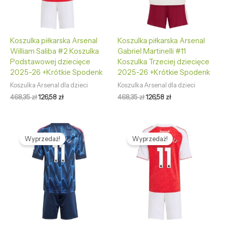
Koszulka piłkarska Arsenal
Koszulka piłkarska Arsenal
William Saliba #2 Koszulka
Gabriel Martinelli #11
Podstawowej dziecięce
Koszulka Trzeciej dziecięce
2025-26 +Krótkie Spodenk
2025-26 +Krótkie Spodenk
Koszulka Arsenal dla dzieci
Koszulka Arsenal dla dzieci
468,35
zł
126,58
zł
468,35
zł
126,58
zł
Pierwotna
Aktualna
Pierwotna
Aktualna
cena
cena
cena
cena
Wyprzedaż!
Wyprzedaż!
wynosiła:
wynosi:
wynosiła:
wynosi:
468,35 zł.
126,58 zł.
468,35 zł.
126,58 zł.