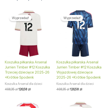
Pierwotna
Aktualna
Pierwotna
Aktualna
cena
cena
cena
cena
Wyprzedaż!
Wyprzedaż!
wynosiła:
wynosi:
wynosiła:
wynosi:
468,35 zł.
126,58 zł.
468,35 zł.
126,58 zł.
Koszulka piłkarska Arsenal
Koszulka piłkarska Arsenal
Jurrien Timber #12 Koszulka
Jurrien Timber #12 Koszulka
Trzeciej dziecięce 2025-26
Wyjazdowej dziecięce
+Krótkie Spodenk
2025-26 +Krótkie Spodenk
Koszulka Arsenal dla dzieci
Koszulka Arsenal dla dzieci
468,35
zł
126,58
zł
468,35
zł
126,58
zł
Pierwotna
Aktualna
Pierwotna
Aktualna
cena
cena
cena
cena