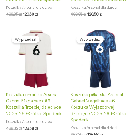
Koszulka Arsenal dla dzieci
Koszulka Arsenal dla dzieci
468,35
zł
126,58
zł
468,35
zł
126,58
zł
Pierwotna
Aktualna
Pierwotna
Aktualna
cena
cena
cena
cena
Wyprzedaż!
Wyprzedaż!
wynosiła:
wynosi:
wynosiła:
wynosi:
468,35 zł.
126,58 zł.
468,35 zł.
126,58 zł.
Koszulka piłkarska Arsenal
Koszulka piłkarska Arsenal
Gabriel Magalhaes #6
Gabriel Magalhaes #6
Koszulka Trzeciej dziecięce
Koszulka Wyjazdowej
2025-26 +Krótkie Spodenk
dziecięce 2025-26 +Krótkie
Spodenk
Koszulka Arsenal dla dzieci
Koszulka Arsenal dla dzieci
468,35
zł
126,58
zł
468,35
zł
126,58
zł