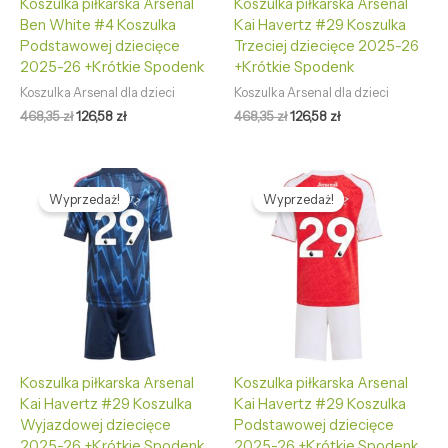
Koszulka piłkarska Arsenal
Koszulka piłkarska Arsenal
Ben White #4 Koszulka
Kai Havertz #29 Koszulka
Podstawowej dziecięce
Trzeciej dziecięce 2025-26
2025-26 +Krótkie Spodenk
+Krótkie Spodenk
Koszulka Arsenal dla dzieci
Koszulka Arsenal dla dzieci
468,35
zł
126,58
zł
468,35
zł
126,58
zł
Pierwotna
Aktualna
Pierwotna
Aktualna
cena
cena
cena
cena
Wyprzedaż!
Wyprzedaż!
wynosiła:
wynosi:
wynosiła:
wynosi:
468,35 zł.
126,58 zł.
468,35 zł.
126,58 zł.
Koszulka piłkarska Arsenal
Koszulka piłkarska Arsenal
Kai Havertz #29 Koszulka
Kai Havertz #29 Koszulka
Wyjazdowej dziecięce
Podstawowej dziecięce
2025-26 +Krótkie Spodenk
2025-26 +Krótkie Spodenk