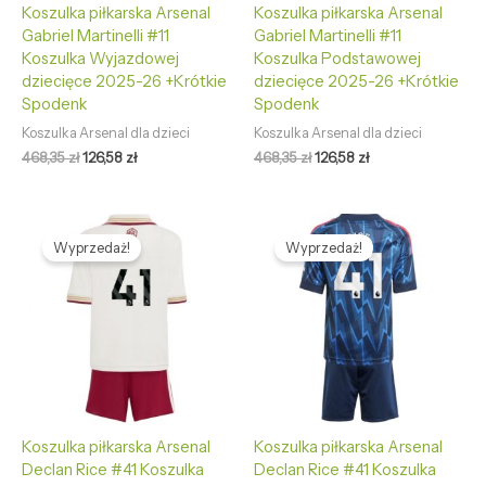
Koszulka piłkarska Arsenal
Koszulka piłkarska Arsenal
Gabriel Martinelli #11
Gabriel Martinelli #11
Koszulka Wyjazdowej
Koszulka Podstawowej
dziecięce 2025-26 +Krótkie
dziecięce 2025-26 +Krótkie
Spodenk
Spodenk
Koszulka Arsenal dla dzieci
Koszulka Arsenal dla dzieci
468,35
zł
126,58
zł
468,35
zł
126,58
zł
Pierwotna
Aktualna
Pierwotna
Aktualna
cena
cena
cena
cena
Wyprzedaż!
Wyprzedaż!
wynosiła:
wynosi:
wynosiła:
wynosi:
468,35 zł.
126,58 zł.
468,35 zł.
126,58 zł.
Koszulka piłkarska Arsenal
Koszulka piłkarska Arsenal
Declan Rice #41 Koszulka
Declan Rice #41 Koszulka