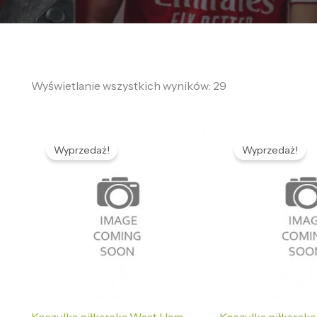
Wyświetlanie wszystkich wyników: 29
Pierwotna
Aktualna
Pierwotna
Ak
cena
cena
cena
ce
Wyprzedaż!
Wyprzedaż!
wynosiła:
wynosi:
wynosiła:
wy
478,65 zł.
132,69 zł.
478,65 zł.
13