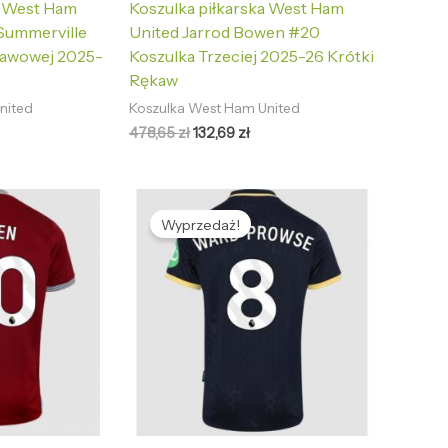
a West Ham
Koszulka piłkarska West Ham
Summerville
United Jarrod Bowen #20
tawowej 2025-
Koszulka Trzeciej 2025-26 Krótki
Rękaw
nited
Koszulka West Ham United
478,65
zł
132,69
zł
tualna
Pierwotna
Aktualna
na
cena
cena
Wyprzedaż!
nosi:
wynosiła:
wynosi:
2,69 zł.
478,65 zł.
132,69 zł.