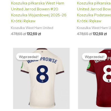
Koszulka piłkarska West Ham
Koszulka piłkarsk
United Jarrod Bowen #20
United Jarrod Bo
Koszulka Wyjazdowej 2025-26
Koszulka Podstaw
Krótki Rękaw
Krótki Rękaw
Koszulka West Ham United
Koszulka West Ham U
478,65
zł
132,69
zł
478,65
zł
132,69
zł
Pierwotna
Aktualna
Pierwotna
Ak
cena
cena
cena
ce
Wyprzedaż!
Wyprzedaż!
wynosiła:
wynosi:
wynosiła:
wy
478,65 zł.
132,69 zł.
478,65 zł.
13