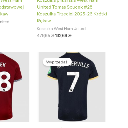
a West Ham
Koszulka piłkarska West Ham
Podstawowej
United Tomas Soucek #28
ękaw
Koszulka Trzeciej 2025-26 Krótki
Rękaw
nited
Koszulka West Ham United
478,65
zł
132,69
zł
tualna
Pierwotna
Aktualna
na
cena
cena
Wyprzedaż!
nosi:
wynosiła:
wynosi:
2,69 zł.
478,65 zł.
132,69 zł.