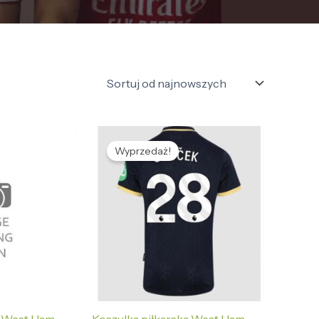
tualna
Pierwotna
Aktualna
na
cena
cena
Wyprzedaż!
nosi:
wynosiła:
wynosi:
2,69 zł.
478,65 zł.
132,69 zł.