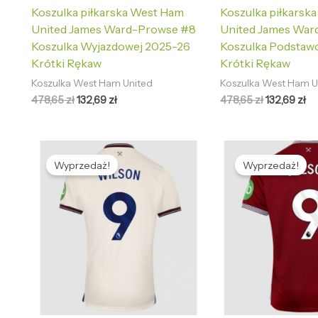
Koszulka piłkarska West Ham
Koszulka piłkarsk
United James Ward-Prowse #8
United James War
Koszulka Wyjazdowej 2025-26
Koszulka Podstaw
Krótki Rękaw
Krótki Rękaw
Koszulka West Ham United
Koszulka West Ham U
478,65
zł
132,69
zł
478,65
zł
132,69
zł
Pierwotna
Aktualna
Pierwotna
Ak
cena
cena
cena
ce
Wyprzedaż!
Wyprzedaż!
wynosiła:
wynosi:
wynosiła:
wy
478,65 zł.
132,69 zł.
478,65 zł.
13