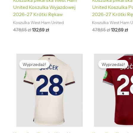
Koszulka piłkarska West Ham
Koszulka piłkarsk
United Koszulka Wyjazdowej
United Koszulka 
2026-27 Krótki Rękaw
2026-27 Krótki R
Koszulka West Ham United
Koszulka West Ham U
478,65
zł
132,69
zł
478,65
zł
132,69
zł
Pierwotna
Aktualna
Pierwotna
Ak
cena
cena
cena
ce
Wyprzedaż!
Wyprzedaż!
wynosiła:
wynosi:
wynosiła:
wy
478,65 zł.
132,69 zł.
478,65 zł.
13