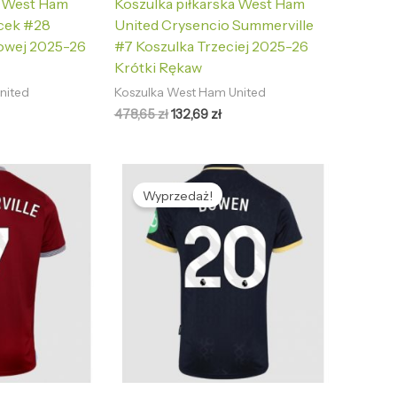
a West Ham
Koszulka piłkarska West Ham
cek #28
United Crysencio Summerville
owej 2025-26
#7 Koszulka Trzeciej 2025-26
Krótki Rękaw
nited
Koszulka West Ham United
478,65
zł
132,69
zł
tualna
Pierwotna
Aktualna
na
cena
cena
Wyprzedaż!
nosi:
wynosiła:
wynosi:
2,69 zł.
478,65 zł.
132,69 zł.