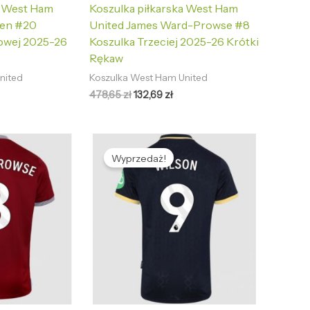
a West Ham
Koszulka piłkarska West Ham
wen #20
United James Ward-Prowse #8
owej 2025-26
Koszulka Trzeciej 2025-26 Krótki
Rękaw
nited
Koszulka West Ham United
478,65
zł
132,69
zł
tualna
Pierwotna
Aktualna
na
cena
cena
Wyprzedaż!
nosi:
wynosiła:
wynosi:
2,69 zł.
478,65 zł.
132,69 zł.