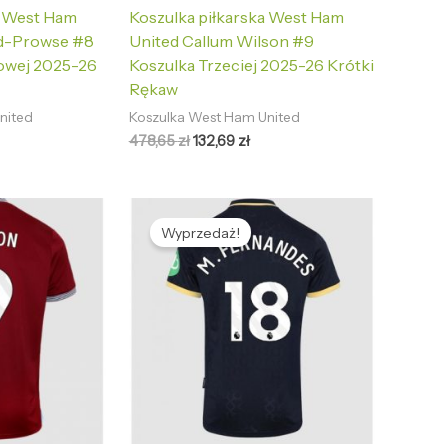
a West Ham
Koszulka piłkarska West Ham
d-Prowse #8
United Callum Wilson #9
owej 2025-26
Koszulka Trzeciej 2025-26 Krótki
Rękaw
nited
Koszulka West Ham United
478,65
zł
132,69
zł
tualna
Pierwotna
Aktualna
na
cena
cena
Wyprzedaż!
nosi:
wynosiła:
wynosi:
2,69 zł.
478,65 zł.
132,69 zł.