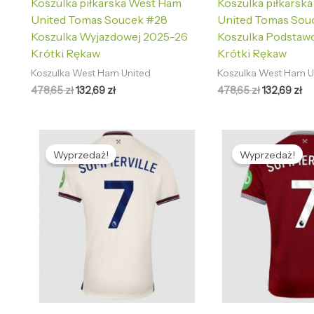
Koszulka piłkarska West Ham
Koszulka piłkarsk
United Tomas Soucek #28
United Tomas Sou
Koszulka Wyjazdowej 2025-26
Koszulka Podstaw
Krótki Rękaw
Krótki Rękaw
Koszulka West Ham United
Koszulka West Ham U
478,65
zł
132,69
zł
478,65
zł
132,69
zł
Pierwotna
Aktualna
Pierwotna
Ak
cena
cena
cena
ce
Wyprzedaż!
Wyprzedaż!
wynosiła:
wynosi:
wynosiła:
wy
478,65 zł.
132,69 zł.
478,65 zł.
13