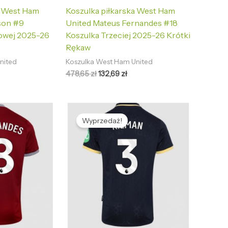
a West Ham
Koszulka piłkarska West Ham
son #9
United Mateus Fernandes #18
owej 2025-26
Koszulka Trzeciej 2025-26 Krótki
Rękaw
nited
Koszulka West Ham United
478,65
zł
132,69
zł
tualna
Pierwotna
Aktualna
na
cena
cena
Wyprzedaż!
nosi:
wynosiła:
wynosi:
2,69 zł.
478,65 zł.
132,69 zł.