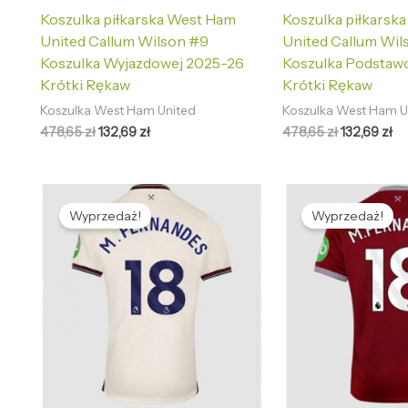
Koszulka piłkarska West Ham
Koszulka piłkarsk
United Callum Wilson #9
United Callum Wil
Koszulka Wyjazdowej 2025-26
Koszulka Podstaw
Krótki Rękaw
Krótki Rękaw
Koszulka West Ham United
Koszulka West Ham U
478,65
zł
132,69
zł
478,65
zł
132,69
zł
Pierwotna
Aktualna
Pierwotna
Ak
cena
cena
cena
ce
Wyprzedaż!
Wyprzedaż!
wynosiła:
wynosi:
wynosiła:
wy
478,65 zł.
132,69 zł.
478,65 zł.
13