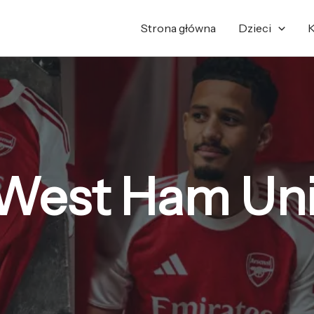
Posortowane
według
najnowszych
Strona główna
Dzieci
K
 West Ham Uni