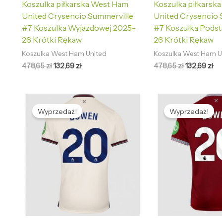
Koszulka piłkarska West Ham
Koszulka piłkarsk
United Crysencio Summerville
United Crysencio 
#7 Koszulka Wyjazdowej 2025-
#7 Koszulka Pods
26 Krótki Rękaw
26 Krótki Rękaw
Koszulka West Ham United
Koszulka West Ham U
478,65
zł
132,69
zł
478,65
zł
132,69
zł
Pierwotna
Aktualna
Pierwotna
Ak
cena
cena
cena
ce
Wyprzedaż!
Wyprzedaż!
wynosiła:
wynosi:
wynosiła:
wy
478,65 zł.
132,69 zł.
478,65 zł.
13