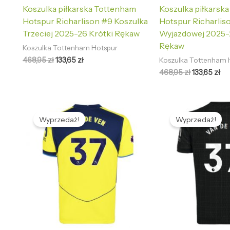
Koszulka piłkarska Tottenham
Koszulka piłkarsk
Hotspur Richarlison #9 Koszulka
Hotspur Richarlis
Trzeciej 2025-26 Krótki Rękaw
Wyjazdowej 2025-
Rękaw
Koszulka Tottenham Hotspur
468,95
zł
133,65
zł
Koszulka Tottenham 
468,95
zł
133,65
zł
Pierwotna
Aktualna
Pierwotna
Ak
cena
cena
cena
ce
Wyprzedaż!
Wyprzedaż!
wynosiła:
wynosi:
wynosiła:
wy
468,95 zł.
133,65 zł.
468,95 zł.
133