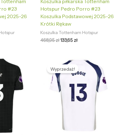
a Tottenham
Koszulka piłkarska Tottenham
rro #23
Hotspur Pedro Porro #23
wej 2025-26
Koszulka Podstawowej 2025-26
Krótki Rękaw
Hotspur
Koszulka Tottenham Hotspur
468,95
zł
133,65
zł
tualna
Pierwotna
Aktualna
na
cena
cena
Wyprzedaż!
nosi:
wynosiła:
wynosi:
,65 zł.
468,95 zł.
133,65 zł.