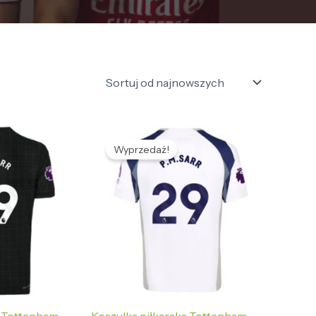
tualna
Pierwotna
Aktualna
na
cena
cena
Wyprzedaż!
nosi:
wynosiła:
wynosi:
,65 zł.
468,95 zł.
133,65 zł.