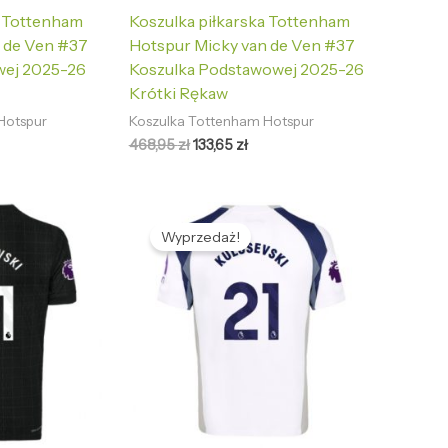
a Tottenham
Koszulka piłkarska Tottenham
 de Ven #37
Hotspur Micky van de Ven #37
wej 2025-26
Koszulka Podstawowej 2025-26
Krótki Rękaw
Hotspur
Koszulka Tottenham Hotspur
468,95
zł
133,65
zł
tualna
Pierwotna
Aktualna
na
cena
cena
Wyprzedaż!
nosi:
wynosiła:
wynosi:
,65 zł.
468,95 zł.
133,65 zł.