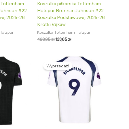
a Tottenham
Koszulka piłkarska Tottenham
Johnson #22
Hotspur Brennan Johnson #22
wej 2025-26
Koszulka Podstawowej 2025-26
Krótki Rękaw
Hotspur
Koszulka Tottenham Hotspur
468,95
zł
133,65
zł
tualna
Pierwotna
Aktualna
na
cena
cena
Wyprzedaż!
nosi:
wynosiła:
wynosi:
,65 zł.
468,95 zł.
133,65 zł.