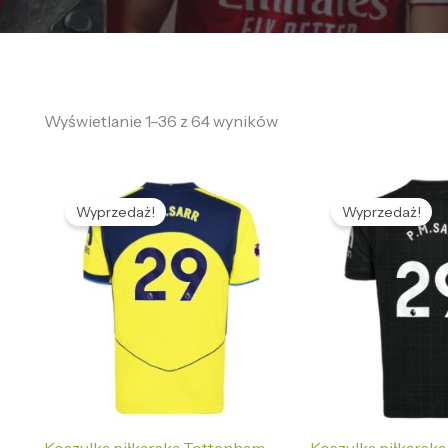
Wyświetlanie 1–36 z 64 wyników
Pierwotna
Aktualna
Pierwotna
Ak
cena
cena
cena
ce
Wyprzedaż!
Wyprzedaż!
wynosiła:
wynosi:
wynosiła:
wy
468,95 zł.
133,65 zł.
468,95 zł.
133