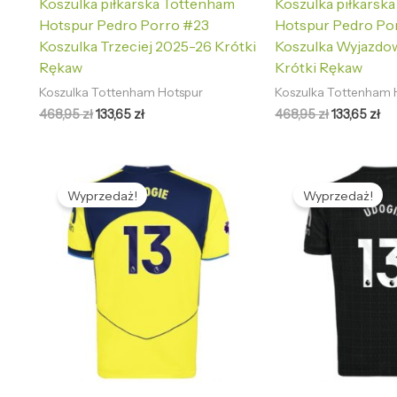
Koszulka piłkarska Tottenham
Koszulka piłkarsk
Hotspur Pedro Porro #23
Hotspur Pedro Po
Koszulka Trzeciej 2025-26 Krótki
Koszulka Wyjazdo
Rękaw
Krótki Rękaw
Koszulka Tottenham Hotspur
Koszulka Tottenham 
468,95
zł
133,65
zł
468,95
zł
133,65
zł
Pierwotna
Aktualna
Pierwotna
Ak
cena
cena
cena
ce
Wyprzedaż!
Wyprzedaż!
wynosiła:
wynosi:
wynosiła:
wy
468,95 zł.
133,65 zł.
468,95 zł.
133