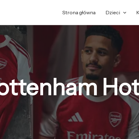
Posortowane
według
najnowszych
Strona główna
Dzieci
K
Tottenham Hot