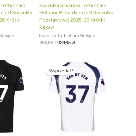
a Tottenham
Koszulka piłkarska Tottenham
on #9 Koszulka
Hotspur Richarlison #9 Koszulka
26 Krótki
Podstawowej 2025-26 Krótki
Rękaw
Hotspur
Koszulka Tottenham Hotspur
468,95
zł
133,65
zł
tualna
Pierwotna
Aktualna
na
cena
cena
Wyprzedaż!
nosi:
wynosiła:
wynosi:
,65 zł.
468,95 zł.
133,65 zł.