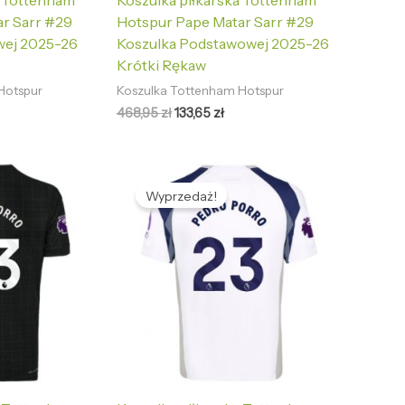
a Tottenham
Koszulka piłkarska Tottenham
r Sarr #29
Hotspur Pape Matar Sarr #29
wej 2025-26
Koszulka Podstawowej 2025-26
Krótki Rękaw
Hotspur
Koszulka Tottenham Hotspur
468,95
zł
133,65
zł
tualna
Pierwotna
Aktualna
na
cena
cena
Wyprzedaż!
nosi:
wynosiła:
wynosi:
,65 zł.
468,95 zł.
133,65 zł.