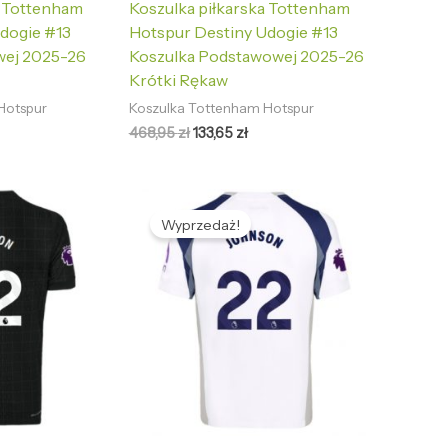
a Tottenham
Koszulka piłkarska Tottenham
dogie #13
Hotspur Destiny Udogie #13
wej 2025-26
Koszulka Podstawowej 2025-26
Krótki Rękaw
Hotspur
Koszulka Tottenham Hotspur
468,95
zł
133,65
zł
tualna
Pierwotna
Aktualna
na
cena
cena
Wyprzedaż!
nosi:
wynosiła:
wynosi:
,65 zł.
468,95 zł.
133,65 zł.