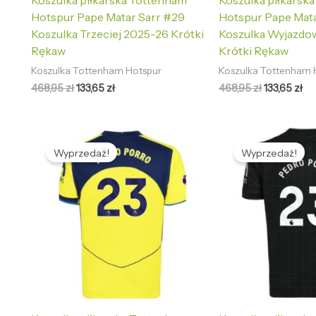
Koszulka piłkarska Tottenham
Koszulka piłkarsk
Hotspur Pape Matar Sarr #29
Hotspur Pape Mata
Koszulka Trzeciej 2025-26 Krótki
Koszulka Wyjazdo
Rękaw
Krótki Rękaw
Koszulka Tottenham Hotspur
Koszulka Tottenham 
468,95
zł
133,65
zł
468,95
zł
133,65
zł
Pierwotna
Aktualna
Pierwotna
Ak
cena
cena
cena
ce
Wyprzedaż!
Wyprzedaż!
wynosiła:
wynosi:
wynosiła:
wy
468,95 zł.
133,65 zł.
468,95 zł.
133