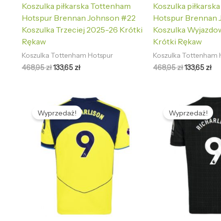
Koszulka piłkarska Tottenham
Koszulka piłkarsk
Hotspur Brennan Johnson #22
Hotspur Brennan 
Koszulka Trzeciej 2025-26 Krótki
Koszulka Wyjazdo
Rękaw
Krótki Rękaw
Koszulka Tottenham Hotspur
Koszulka Tottenham 
468,95
zł
133,65
zł
468,95
zł
133,65
zł
Pierwotna
Aktualna
Pierwotna
Ak
cena
cena
cena
ce
Wyprzedaż!
Wyprzedaż!
wynosiła:
wynosi:
wynosiła:
wy
468,95 zł.
133,65 zł.
468,95 zł.
133