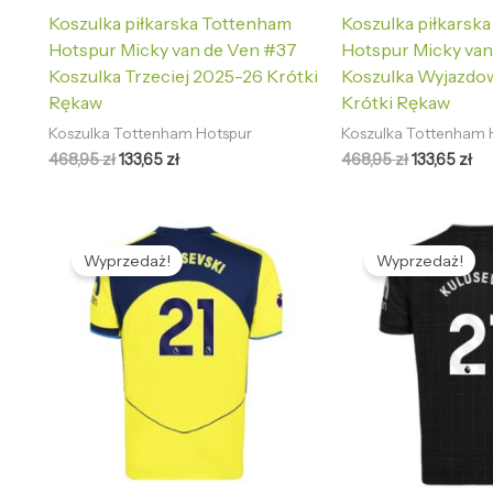
Koszulka piłkarska Tottenham
Koszulka piłkarsk
Hotspur Micky van de Ven #37
Hotspur Micky van
Koszulka Trzeciej 2025-26 Krótki
Koszulka Wyjazdo
Rękaw
Krótki Rękaw
Koszulka Tottenham Hotspur
Koszulka Tottenham 
468,95
zł
133,65
zł
468,95
zł
133,65
zł
Pierwotna
Aktualna
Pierwotna
Ak
cena
cena
cena
ce
Wyprzedaż!
Wyprzedaż!
wynosiła:
wynosi:
wynosiła:
wy
468,95 zł.
133,65 zł.
468,95 zł.
133