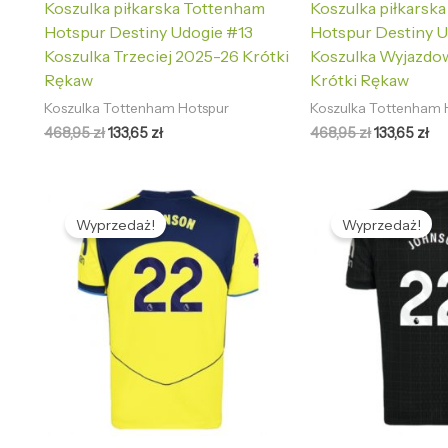
Koszulka piłkarska Tottenham
Koszulka piłkarsk
Hotspur Destiny Udogie #13
Hotspur Destiny U
Koszulka Trzeciej 2025-26 Krótki
Koszulka Wyjazdo
Rękaw
Krótki Rękaw
Koszulka Tottenham Hotspur
Koszulka Tottenham 
468,95
zł
133,65
zł
468,95
zł
133,65
zł
Pierwotna
Aktualna
Pierwotna
Ak
cena
cena
cena
ce
Wyprzedaż!
Wyprzedaż!
wynosiła:
wynosi:
wynosiła:
wy
468,95 zł.
133,65 zł.
468,95 zł.
133