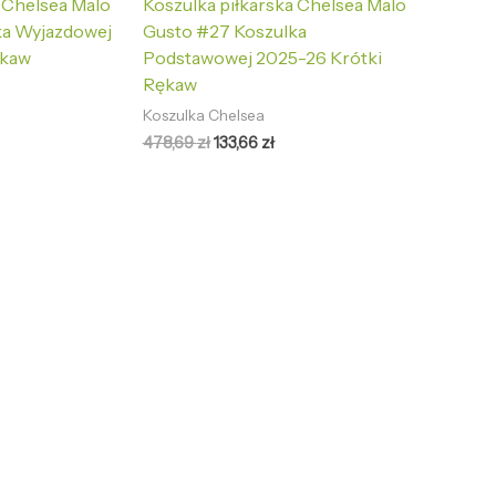
a Chelsea Malo
Koszulka piłkarska Chelsea Malo
ka Wyjazdowej
Gusto #27 Koszulka
ękaw
Podstawowej 2025-26 Krótki
Rękaw
Koszulka Chelsea
478,69
zł
133,66
zł