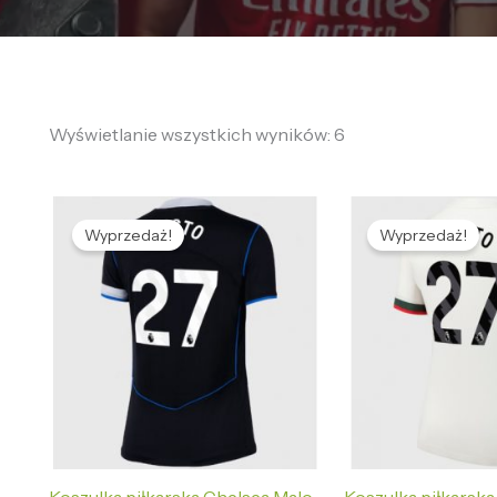
Wyświetlanie wszystkich wyników: 6
Pierwotna
Aktualna
Pierwotna
Ak
cena
cena
cena
ce
Wyprzedaż!
Wyprzedaż!
wynosiła:
wynosi:
wynosiła:
wy
469,58 zł.
132,65 zł.
469,58 zł.
13