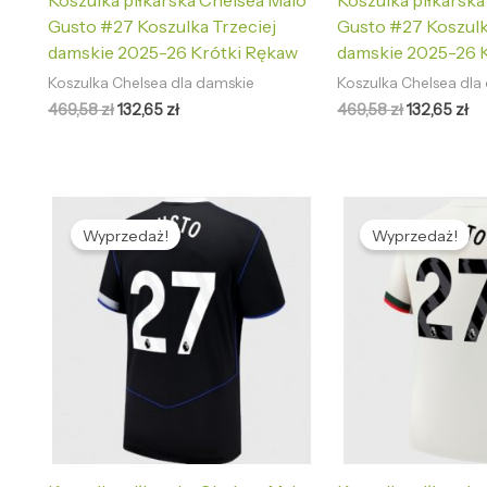
Koszulka piłkarska Chelsea Malo
Koszulka piłkarsk
Gusto #27 Koszulka Trzeciej
Gusto #27 Koszul
damskie 2025-26 Krótki Rękaw
damskie 2025-26 
Koszulka Chelsea dla damskie
Koszulka Chelsea dla
469,58
zł
132,65
zł
469,58
zł
132,65
zł
Pierwotna
Aktualna
Pierwotna
Ak
cena
cena
cena
ce
Wyprzedaż!
Wyprzedaż!
wynosiła:
wynosi:
wynosiła:
wy
478,69 zł.
133,66 zł.
478,69 zł.
133