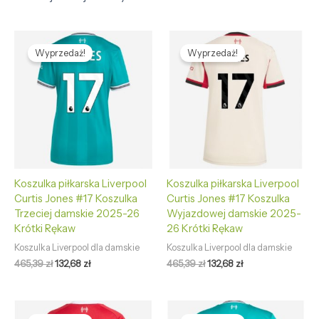
Pierwotna
Aktualna
Pierwotna
Aktualna
cena
cena
cena
cena
Wyprzedaż!
Wyprzedaż!
wynosiła:
wynosi:
wynosiła:
wynosi:
465,39 zł.
132,68 zł.
465,39 zł.
132,68 zł.
Koszulka piłkarska Liverpool
Koszulka piłkarska Liverpool
Curtis Jones #17 Koszulka
Curtis Jones #17 Koszulka
Trzeciej damskie 2025-26
Wyjazdowej damskie 2025-
Krótki Rękaw
26 Krótki Rękaw
Koszulka Liverpool dla damskie
Koszulka Liverpool dla damskie
465,39
zł
132,68
zł
465,39
zł
132,68
zł
Pierwotna
Aktualna
Pierwotna
Aktualna
cena
cena
cena
cena