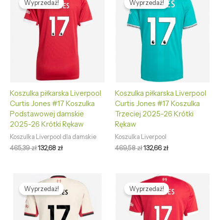
Wyprzedaż!
Wyprzedaż!
wynosiła:
wynosi:
wynosiła:
wynosi:
465,39 zł.
132,68 zł.
469,58 zł.
132,66 zł.
Koszulka piłkarska Liverpool
Koszulka piłkarska Liverpool
Curtis Jones #17 Koszulka
Curtis Jones #17 Koszulka
Podstawowej damskie
Trzeciej 2025-26 Krótki
2025-26 Krótki Rękaw
Rękaw
Koszulka Liverpool dla damskie
Koszulka Liverpool
465,39
zł
132,68
zł
469,58
zł
132,66
zł
Pierwotna
Aktualna
Pierwotna
Aktualna
cena
cena
cena
cena
Wyprzedaż!
Wyprzedaż!
wynosiła:
wynosi:
wynosiła:
wynosi:
469,58 zł.
132,66 zł.
469,58 zł.
132,66 zł.