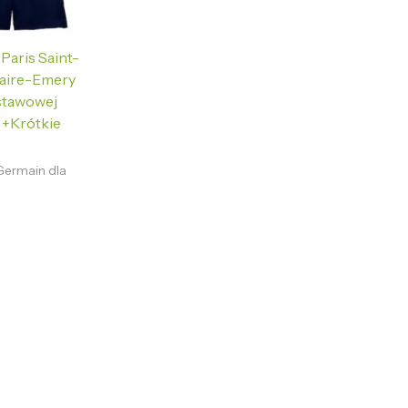
 Paris Saint-
aire-Emery
stawowej
 +Krótkie
-Germain dla