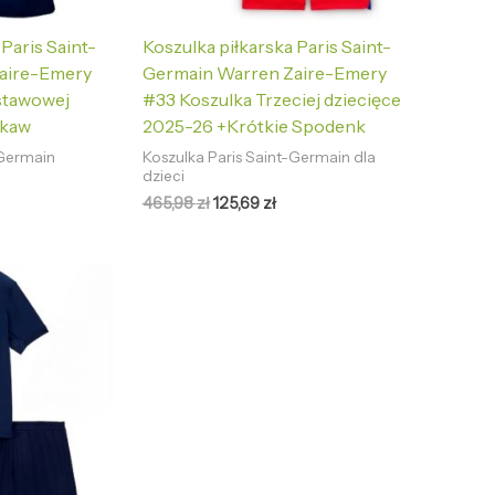
 Paris Saint-
Koszulka piłkarska Paris Saint-
aire-Emery
Germain Warren Zaire-Emery
stawowej
#33 Koszulka Trzeciej dziecięce
ękaw
2025-26 +Krótkie Spodenk
-Germain
Koszulka Paris Saint-Germain dla
dzieci
465,98
zł
125,69
zł
tualna
na
nosi:
5,69 zł.