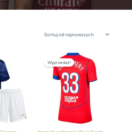
tualna
Pierwotna
Aktualna
na
cena
cena
Wyprzedaż!
nosi:
wynosiła:
wynosi:
6,89 zł.
478,96 zł.
132,69 zł.