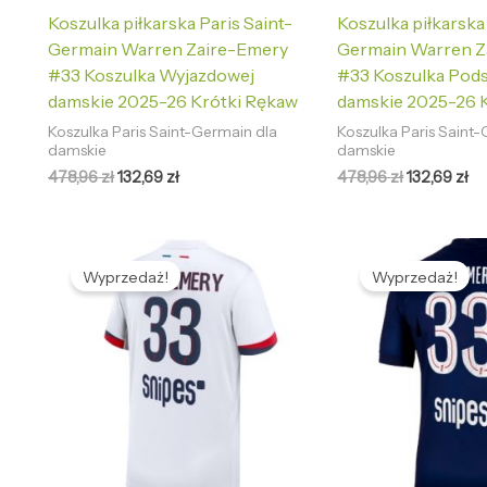
Koszulka piłkarska Paris Saint-
Koszulka piłkarska
Germain Warren Zaire-Emery
Germain Warren Z
#33 Koszulka Wyjazdowej
#33 Koszulka Pod
damskie 2025-26 Krótki Rękaw
damskie 2025-26 
Koszulka Paris Saint-Germain dla
Koszulka Paris Saint
damskie
damskie
478,96
zł
132,69
zł
478,96
zł
132,69
zł
Pierwotna
Aktualna
Pierwotna
Ak
cena
cena
cena
ce
Wyprzedaż!
Wyprzedaż!
wynosiła:
wynosi:
wynosiła:
wy
486,59 zł.
133,67 zł.
486,59 zł.
133