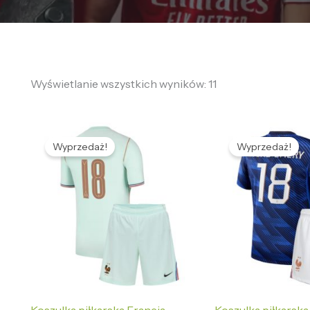
Wyświetlanie wszystkich wyników: 11
Pierwotna
Aktualna
Pierwotna
Ak
cena
cena
cena
ce
Wyprzedaż!
Wyprzedaż!
wynosiła:
wynosi:
wynosiła:
wy
469,58 zł.
126,89 zł.
469,58 zł.
12