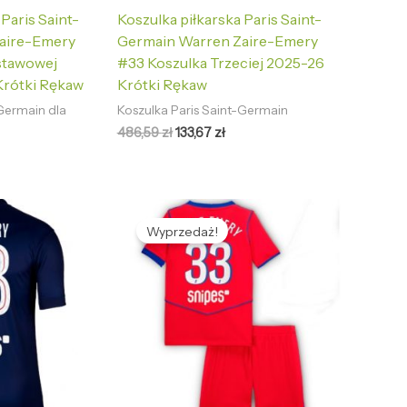
 Paris Saint-
Koszulka piłkarska Paris Saint-
aire-Emery
Germain Warren Zaire-Emery
stawowej
#33 Koszulka Trzeciej 2025-26
Krótki Rękaw
Krótki Rękaw
-Germain dla
Koszulka Paris Saint-Germain
486,59
zł
133,67
zł
tualna
Pierwotna
Aktualna
na
cena
cena
Wyprzedaż!
nosi:
wynosiła:
wynosi:
,67 zł.
465,98 zł.
125,69 zł.