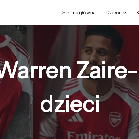
Posortowane
według
najnowszych
Strona główna
Dzieci
K
Warren Zaire
dzieci