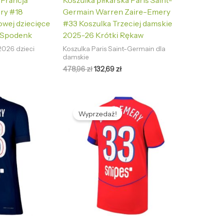
 Francja
Koszulka piłkarska Paris Saint-
ry #18
Germain Warren Zaire-Emery
wej dziecięce
#33 Koszulka Trzeciej damskie
 Spodenk
2025-26 Krótki Rękaw
2026 dzieci
Koszulka Paris Saint-Germain dla
damskie
478,96
zł
132,69
zł
tualna
Pierwotna
Aktualna
na
cena
cena
Wyprzedaż!
nosi:
wynosiła:
wynosi:
2,69 zł.
486,59 zł.
133,67 zł.