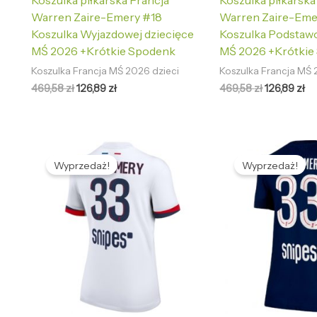
Koszulka piłkarska Francja
Koszulka piłkarska
Warren Zaire-Emery #18
Warren Zaire-Eme
Koszulka Wyjazdowej dziecięce
Koszulka Podstawo
MŚ 2026 +Krótkie Spodenk
MŚ 2026 +Krótkie
Koszulka Francja MŚ 2026 dzieci
Koszulka Francja MŚ 
469,58
zł
126,89
zł
469,58
zł
126,89
zł
Pierwotna
Aktualna
Pierwotna
Ak
cena
cena
cena
ce
Wyprzedaż!
Wyprzedaż!
wynosiła:
wynosi:
wynosiła:
wy
478,96 zł.
132,69 zł.
478,96 zł.
13