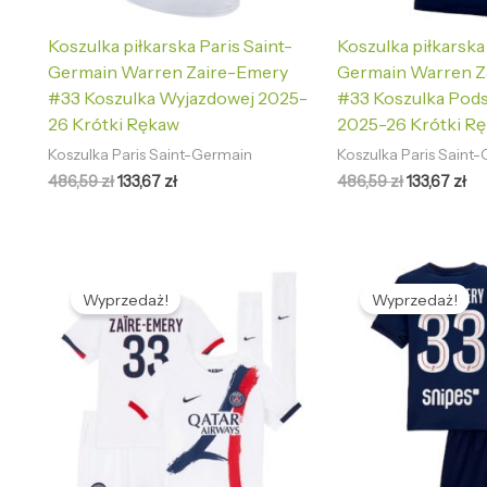
Koszulka piłkarska Paris Saint-
Koszulka piłkarska
Germain Warren Zaire-Emery
Germain Warren Z
#33 Koszulka Wyjazdowej 2025-
#33 Koszulka Pod
26 Krótki Rękaw
2025-26 Krótki R
Koszulka Paris Saint-Germain
Koszulka Paris Saint
486,59
zł
133,67
zł
486,59
zł
133,67
zł
Pierwotna
Aktualna
Pierwotna
Ak
cena
cena
cena
ce
Wyprzedaż!
Wyprzedaż!
wynosiła:
wynosi:
wynosiła:
wy
465,98 zł.
125,69 zł.
465,98 zł.
12