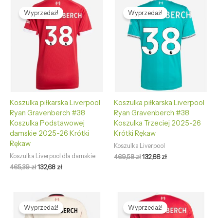
Pierwotna
Aktualna
Pierwotna
Aktualna
cena
cena
cena
cena
Wyprzedaż!
Wyprzedaż!
wynosiła:
wynosi:
wynosiła:
wynosi:
465,39 zł.
132,68 zł.
469,58 zł.
132,66 zł.
Koszulka piłkarska Liverpool
Koszulka piłkarska Liverpool
Ryan Gravenberch #38
Ryan Gravenberch #38
Koszulka Podstawowej
Koszulka Trzeciej 2025-26
damskie 2025-26 Krótki
Krótki Rękaw
Rękaw
Koszulka Liverpool
Koszulka Liverpool dla damskie
469,58
zł
132,66
zł
465,39
zł
132,68
zł
Pierwotna
Aktualna
Pierwotna
Aktualna
cena
cena
cena
cena
Wyprzedaż!
Wyprzedaż!
wynosiła:
wynosi:
wynosiła:
wynosi: