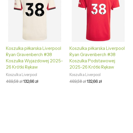
469,58 zł.
132,66 zł.
469,58 zł.
132,66 zł.
Koszulka piłkarska Liverpool
Koszulka piłkarska Liverpool
Ryan Gravenberch #38
Ryan Gravenberch #38
Koszulka Wyjazdowej 2025-
Koszulka Podstawowej
26 Krótki Rękaw
2025-26 Krótki Rękaw
Koszulka Liverpool
Koszulka Liverpool
469,58
zł
132,66
zł
469,58
zł
132,66
zł