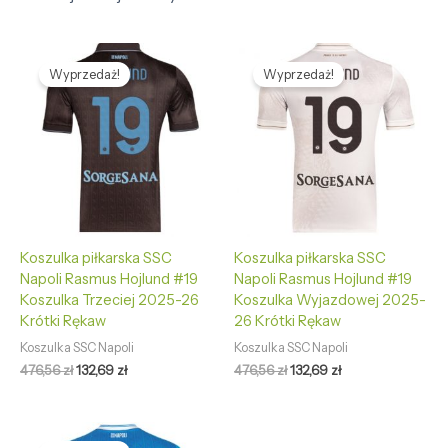
Pierwotna
Aktualna
Pierwotna
Aktualna
cena
cena
cena
cena
Wyprzedaż!
Wyprzedaż!
wynosiła:
wynosi:
wynosiła:
wynosi:
476,56 zł.
132,69 zł.
476,56 zł.
132,69 zł.
Koszulka piłkarska SSC
Koszulka piłkarska SSC
Napoli Rasmus Hojlund #19
Napoli Rasmus Hojlund #19
Koszulka Trzeciej 2025-26
Koszulka Wyjazdowej 2025-
Krótki Rękaw
26 Krótki Rękaw
Koszulka SSC Napoli
Koszulka SSC Napoli
476,56
zł
132,69
zł
476,56
zł
132,69
zł
Pierwotna
Aktualna
cena
cena