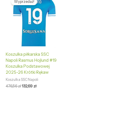
Wyprzedaż!
wynosiła:
wynosi:
476,56 zł.
132,69 zł.
Koszulka piłkarska SSC
Napoli Rasmus Hojlund #19
Koszulka Podstawowej
2025-26 Krótki Rękaw
Koszulka SSC Napoli
476,56
zł
132,69
zł