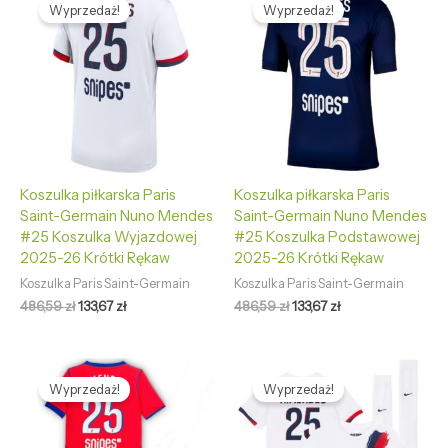
cena
cena
cena
cena
Wyprzedaż!
Wyprzedaż!
wynosiła:
wynosi:
wynosiła:
wynosi:
486,59 zł.
133,67 zł.
486,59 zł.
133,67 zł.
Koszulka piłkarska Paris
Koszulka piłkarska Paris
Saint-Germain Nuno Mendes
Saint-Germain Nuno Mendes
#25 Koszulka Wyjazdowej
#25 Koszulka Podstawowej
2025-26 Krótki Rękaw
2025-26 Krótki Rękaw
Koszulka Paris Saint-Germain
Koszulka Paris Saint-Germain
486,59
zł
133,67
zł
486,59
zł
133,67
zł
Pierwotna
Aktualna
Pierwotna
Aktualna
cena
cena
cena
cena
Wyprzedaż!
Wyprzedaż!
wynosiła:
wynosi:
wynosiła:
wynosi:
465,98 zł.
125,69 zł.
465,98 zł.
125,69 zł.