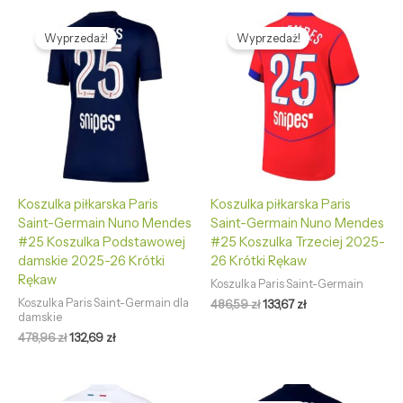
Pierwotna
Aktualna
Pierwotna
Aktualna
cena
cena
cena
cena
Wyprzedaż!
Wyprzedaż!
wynosiła:
wynosi:
wynosiła:
wynosi:
478,96 zł.
132,69 zł.
486,59 zł.
133,67 zł.
Koszulka piłkarska Paris
Koszulka piłkarska Paris
Saint-Germain Nuno Mendes
Saint-Germain Nuno Mendes
#25 Koszulka Podstawowej
#25 Koszulka Trzeciej 2025-
damskie 2025-26 Krótki
26 Krótki Rękaw
Rękaw
Koszulka Paris Saint-Germain
Koszulka Paris Saint-Germain dla
486,59
zł
133,67
zł
damskie
478,96
zł
132,69
zł
Pierwotna
Aktualna
Pierwotna
Aktualna