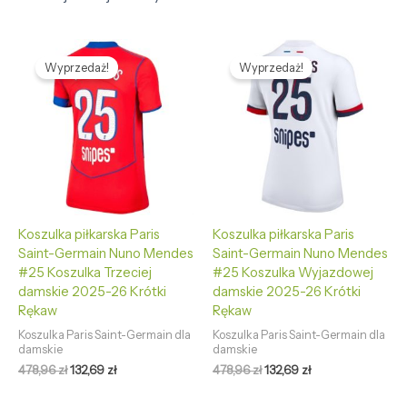
Pierwotna
Aktualna
Pierwotna
Aktualna
cena
cena
cena
cena
Wyprzedaż!
Wyprzedaż!
wynosiła:
wynosi:
wynosiła:
wynosi:
478,96 zł.
132,69 zł.
478,96 zł.
132,69 zł.
Koszulka piłkarska Paris
Koszulka piłkarska Paris
Saint-Germain Nuno Mendes
Saint-Germain Nuno Mendes
#25 Koszulka Trzeciej
#25 Koszulka Wyjazdowej
damskie 2025-26 Krótki
damskie 2025-26 Krótki
Rękaw
Rękaw
Koszulka Paris Saint-Germain dla
Koszulka Paris Saint-Germain dla
damskie
damskie
478,96
zł
132,69
zł
478,96
zł
132,69
zł