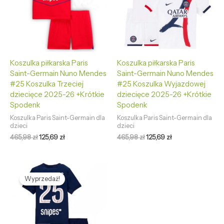
Koszulka piłkarska Paris
Koszulka piłkarska Paris
Saint-Germain Nuno Mendes
Saint-Germain Nuno Mendes
#25 Koszulka Trzeciej
#25 Koszulka Wyjazdowej
dziecięce 2025-26 +Krótkie
dziecięce 2025-26 +Krótkie
Spodenk
Spodenk
Koszulka Paris Saint-Germain dla
Koszulka Paris Saint-Germain dla
dzieci
dzieci
465,98
zł
125,69
zł
465,98
zł
125,69
zł
Pierwotna
Aktualna
cena
cena
Wyprzedaż!
wynosiła:
wynosi:
465,98 zł.
125,69 zł.