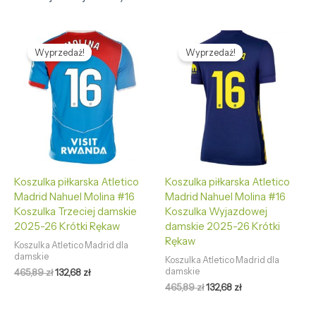
Pierwotna
Aktualna
Pierwotna
Aktualna
cena
cena
cena
cena
Wyprzedaż!
Wyprzedaż!
wynosiła:
wynosi:
wynosiła:
wynosi:
465,89 zł.
132,68 zł.
465,89 zł.
132,68 zł.
Koszulka piłkarska Atletico
Koszulka piłkarska Atletico
Madrid Nahuel Molina #16
Madrid Nahuel Molina #16
Koszulka Trzeciej damskie
Koszulka Wyjazdowej
2025-26 Krótki Rękaw
damskie 2025-26 Krótki
Rękaw
Koszulka Atletico Madrid dla
damskie
Koszulka Atletico Madrid dla
damskie
465,89
zł
132,68
zł
465,89
zł
132,68
zł