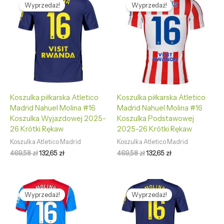
cena
cena
cena
cena
Wyprzedaż!
Wyprzedaż!
wynosiła:
wynosi:
wynosiła:
wynosi:
469,58 zł.
132,65 zł.
469,58 zł.
132,65 zł.
Koszulka piłkarska Atletico
Koszulka piłkarska Atletico
Madrid Nahuel Molina #16
Madrid Nahuel Molina #16
Koszulka Wyjazdowej 2025-
Koszulka Podstawowej
26 Krótki Rękaw
2025-26 Krótki Rękaw
Koszulka Atletico Madrid
Koszulka Atletico Madrid
469,58
zł
132,65
zł
469,58
zł
132,65
zł
Pierwotna
Aktualna
Pierwotna
Aktualna
cena
cena
cena
cena
Wyprzedaż!
Wyprzedaż!
wynosiła:
wynosi:
wynosiła:
wynosi:
469,58 zł.
127,68 zł.
469,58 zł.
127,68 zł.