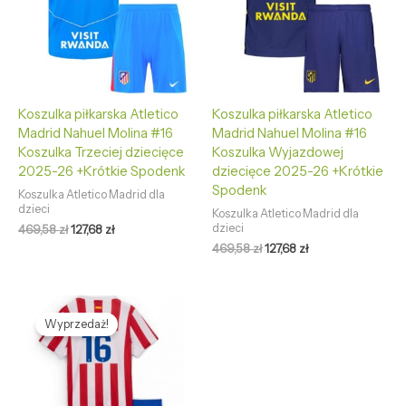
Koszulka piłkarska Atletico
Koszulka piłkarska Atletico
Madrid Nahuel Molina #16
Madrid Nahuel Molina #16
Koszulka Trzeciej dziecięce
Koszulka Wyjazdowej
2025-26 +Krótkie Spodenk
dziecięce 2025-26 +Krótkie
Spodenk
Koszulka Atletico Madrid dla
dzieci
Koszulka Atletico Madrid dla
dzieci
469,58
zł
127,68
zł
469,58
zł
127,68
zł
Pierwotna
Aktualna
cena
cena
Wyprzedaż!
wynosiła:
wynosi:
469,58 zł.
127,68 zł.