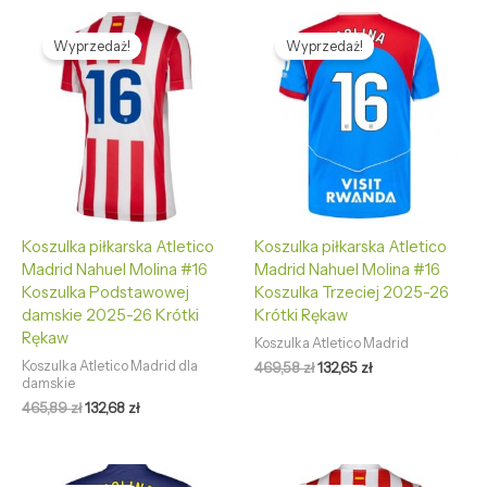
Pierwotna
Aktualna
Pierwotna
Aktualna
cena
cena
cena
cena
Wyprzedaż!
Wyprzedaż!
wynosiła:
wynosi:
wynosiła:
wynosi:
465,89 zł.
132,68 zł.
469,58 zł.
132,65 zł.
Koszulka piłkarska Atletico
Koszulka piłkarska Atletico
Madrid Nahuel Molina #16
Madrid Nahuel Molina #16
Koszulka Podstawowej
Koszulka Trzeciej 2025-26
damskie 2025-26 Krótki
Krótki Rękaw
Rękaw
Koszulka Atletico Madrid
Koszulka Atletico Madrid dla
469,58
zł
132,65
zł
damskie
465,89
zł
132,68
zł
Pierwotna
Aktualna
Pierwotna
Aktualna