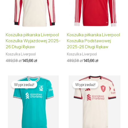
Koszulka piłkarska Liverpool
Koszulka piłkarska Liverpool
Koszulka Wyjazdowej 2025-
Koszulka Podstawowej
26 Długi Rękaw
2025-26 Długi Rękaw
Koszulka Liverpool
Koszulka Liverpool
489,58
zł
145,66
zł
489,58
zł
145,66
zł
Pierwotna
Aktualna
Pierwotna
Aktualna
cena
cena
cena
cena
Wyprzedaż!
Wyprzedaż!
wynosiła:
wynosi:
wynosiła:
wynosi:
469,58 zł.
132,66 zł.
469,58 zł.
132,66 zł.