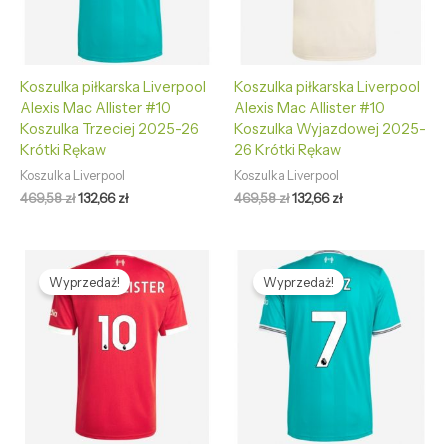
Koszulka piłkarska Liverpool
Koszulka piłkarska Liverpool
Alexis Mac Allister #10
Alexis Mac Allister #10
Koszulka Trzeciej 2025-26
Koszulka Wyjazdowej 2025-
Krótki Rękaw
26 Krótki Rękaw
Koszulka Liverpool
Koszulka Liverpool
469,58
zł
132,66
zł
469,58
zł
132,66
zł
Pierwotna
Aktualna
Pierwotna
Aktualna
cena
cena
cena
cena
Wyprzedaż!
Wyprzedaż!
wynosiła:
wynosi:
wynosiła:
wynosi:
469,58 zł.
132,66 zł.
469,58 zł.
132,66 zł.