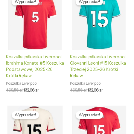
Wyprzedaż!
Wyprzedaż!
wynosiła:
wynosi:
wynosiła:
wynosi:
469,58 zł.
132,66 zł.
469,58 zł.
132,66 zł.
Koszulka piłkarska Liverpool
Koszulka piłkarska Liverpool
Ibrahima Konate #5 Koszulka
Giovanni Leoni #15 Koszulka
Podstawowej 2025-26
Trzeciej 2025-26 Krótki
Krótki Rękaw
Rękaw
Koszulka Liverpool
Koszulka Liverpool
469,58
zł
132,66
zł
469,58
zł
132,66
zł
Pierwotna
Aktualna
Pierwotna
Aktualna
cena
cena
cena
cena
Wyprzedaż!
Wyprzedaż!
wynosiła:
wynosi:
wynosiła:
wynosi:
469,58 zł.
132,66 zł.
469,58 zł.
132,66 zł.