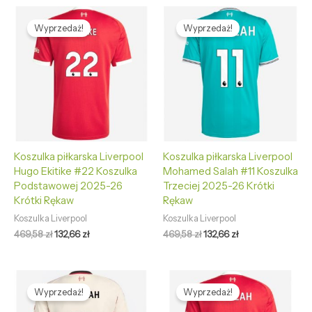
Pierwotna
Aktualna
Pierwotna
Aktualna
cena
cena
cena
cena
Wyprzedaż!
Wyprzedaż!
wynosiła:
wynosi:
wynosiła:
wynosi:
469,58 zł.
132,66 zł.
469,58 zł.
132,66 zł.
Koszulka piłkarska Liverpool
Koszulka piłkarska Liverpool
Hugo Ekitike #22 Koszulka
Mohamed Salah #11 Koszulka
Podstawowej 2025-26
Trzeciej 2025-26 Krótki
Krótki Rękaw
Rękaw
Koszulka Liverpool
Koszulka Liverpool
469,58
zł
132,66
zł
469,58
zł
132,66
zł
Pierwotna
Aktualna
Pierwotna
Aktualna
cena
cena
cena
cena
Wyprzedaż!
Wyprzedaż!
wynosiła:
wynosi:
wynosiła:
wynosi:
469,58 zł.
132,66 zł.
469,58 zł.
132,66 zł.