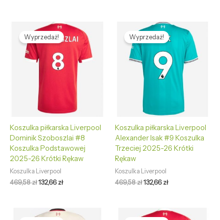
Pierwotna
Aktualna
Pierwotna
Aktualna
cena
cena
cena
cena
Wyprzedaż!
Wyprzedaż!
wynosiła:
wynosi:
wynosiła:
wynosi:
469,58 zł.
132,66 zł.
469,58 zł.
132,66 zł.
Koszulka piłkarska Liverpool
Koszulka piłkarska Liverpool
Dominik Szoboszlai #8
Alexander Isak #9 Koszulka
Koszulka Podstawowej
Trzeciej 2025-26 Krótki
2025-26 Krótki Rękaw
Rękaw
Koszulka Liverpool
Koszulka Liverpool
469,58
zł
132,66
zł
469,58
zł
132,66
zł
Pierwotna
Aktualna
Pierwotna
Aktualna
cena
cena
cena
cena