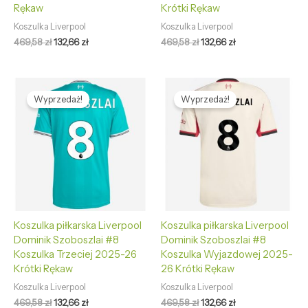
Rękaw
Krótki Rękaw
Koszulka Liverpool
Koszulka Liverpool
469,58
zł
132,66
zł
469,58
zł
132,66
zł
Pierwotna
Aktualna
Pierwotna
Aktualna
cena
cena
cena
cena
Wyprzedaż!
Wyprzedaż!
wynosiła:
wynosi:
wynosiła:
wynosi:
469,58 zł.
132,66 zł.
469,58 zł.
132,66 zł.
Koszulka piłkarska Liverpool
Koszulka piłkarska Liverpool
Dominik Szoboszlai #8
Dominik Szoboszlai #8
Koszulka Trzeciej 2025-26
Koszulka Wyjazdowej 2025-
Krótki Rękaw
26 Krótki Rękaw
Koszulka Liverpool
Koszulka Liverpool
469,58
zł
132,66
zł
469,58
zł
132,66
zł