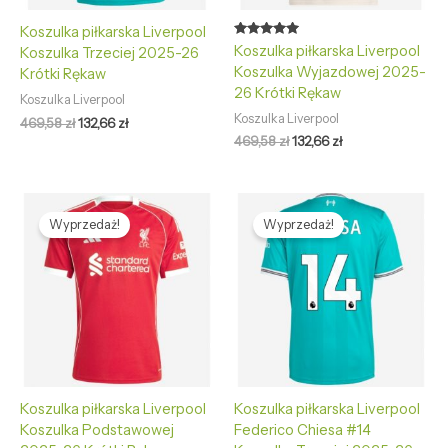
Koszulka piłkarska Liverpool
Oceniono
Koszulka piłkarska Liverpool
Koszulka Trzeciej 2025-26
5.00
Koszulka Wyjazdowej 2025-
na 5
Krótki Rękaw
26 Krótki Rękaw
Koszulka Liverpool
Koszulka Liverpool
469,58
zł
132,66
zł
469,58
zł
132,66
zł
Pierwotna
Aktualna
Pierwotna
Aktualna
cena
cena
cena
cena
Wyprzedaż!
Wyprzedaż!
wynosiła:
wynosi:
wynosiła:
wynosi:
469,58 zł.
132,66 zł.
469,58 zł.
132,66 zł.
Koszulka piłkarska Liverpool
Koszulka piłkarska Liverpool
Koszulka Podstawowej
Federico Chiesa #14