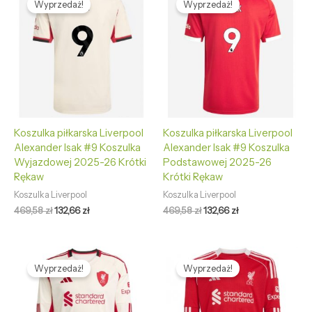
Wyprzedaż!
Wyprzedaż!
wynosiła:
wynosi:
wynosiła:
wynosi:
469,58 zł.
132,66 zł.
469,58 zł.
132,66 zł.
Koszulka piłkarska Liverpool
Koszulka piłkarska Liverpool
Alexander Isak #9 Koszulka
Alexander Isak #9 Koszulka
Wyjazdowej 2025-26 Krótki
Podstawowej 2025-26
Rękaw
Krótki Rękaw
Koszulka Liverpool
Koszulka Liverpool
469,58
zł
132,66
zł
469,58
zł
132,66
zł
Pierwotna
Aktualna
Pierwotna
Aktualna
cena
cena
cena
cena
Wyprzedaż!
Wyprzedaż!
wynosiła:
wynosi:
wynosiła:
wynosi:
489,58 zł.
145,66 zł.
489,58 zł.
145,66 zł.