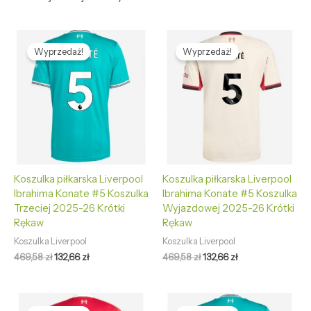
Pierwotna
Aktualna
Pierwotna
Aktualna
cena
cena
cena
cena
Wyprzedaż!
Wyprzedaż!
wynosiła:
wynosi:
wynosiła:
wynosi:
469,58 zł.
132,66 zł.
469,58 zł.
132,66 zł.
Koszulka piłkarska Liverpool
Koszulka piłkarska Liverpool
Ibrahima Konate #5 Koszulka
Ibrahima Konate #5 Koszulka
Trzeciej 2025-26 Krótki
Wyjazdowej 2025-26 Krótki
Rękaw
Rękaw
Koszulka Liverpool
Koszulka Liverpool
469,58
zł
132,66
zł
469,58
zł
132,66
zł
Pierwotna
Aktualna
Pierwotna
Aktualna
cena
cena
cena
cena