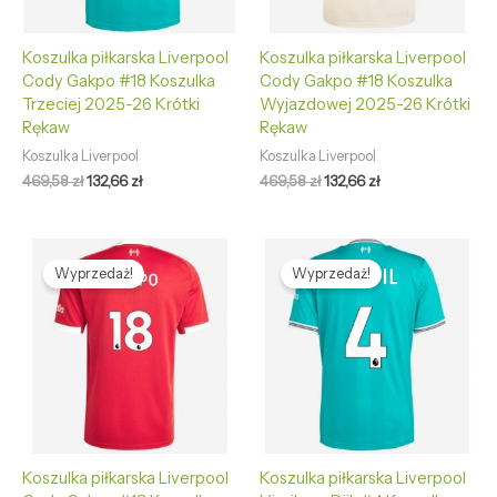
Koszulka piłkarska Liverpool
Koszulka piłkarska Liverpool
Cody Gakpo #18 Koszulka
Cody Gakpo #18 Koszulka
Trzeciej 2025-26 Krótki
Wyjazdowej 2025-26 Krótki
Rękaw
Rękaw
Koszulka Liverpool
Koszulka Liverpool
469,58
zł
132,66
zł
469,58
zł
132,66
zł
Pierwotna
Aktualna
Pierwotna
Aktualna
cena
cena
cena
cena
Wyprzedaż!
Wyprzedaż!
wynosiła:
wynosi:
wynosiła:
wynosi:
469,58 zł.
132,66 zł.
469,58 zł.
132,66 zł.
Koszulka piłkarska Liverpool
Koszulka piłkarska Liverpool