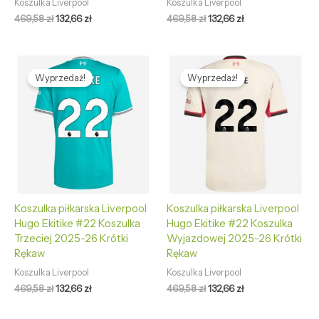
Koszulka Liverpool
Koszulka Liverpool
469,58
zł
132,66
zł
469,58
zł
132,66
zł
Pierwotna
Aktualna
Pierwotna
Aktualna
cena
cena
cena
cena
Wyprzedaż!
Wyprzedaż!
wynosiła:
wynosi:
wynosiła:
wynosi:
469,58 zł.
132,66 zł.
469,58 zł.
132,66 zł.
Koszulka piłkarska Liverpool
Koszulka piłkarska Liverpool
Hugo Ekitike #22 Koszulka
Hugo Ekitike #22 Koszulka
Trzeciej 2025-26 Krótki
Wyjazdowej 2025-26 Krótki
Rękaw
Rękaw
Koszulka Liverpool
Koszulka Liverpool
469,58
zł
132,66
zł
469,58
zł
132,66
zł