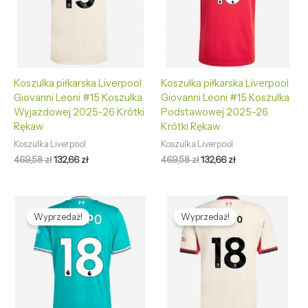
Koszulka piłkarska Liverpool
Koszulka piłkarska Liverpool
Giovanni Leoni #15 Koszulka
Giovanni Leoni #15 Koszulka
Wyjazdowej 2025-26 Krótki
Podstawowej 2025-26
Rękaw
Krótki Rękaw
Koszulka Liverpool
Koszulka Liverpool
469,58
zł
132,66
zł
469,58
zł
132,66
zł
Pierwotna
Aktualna
Pierwotna
Aktualna
cena
cena
cena
cena
Wyprzedaż!
Wyprzedaż!
wynosiła:
wynosi:
wynosiła:
wynosi:
469,58 zł.
132,66 zł.
469,58 zł.
132,66 zł.