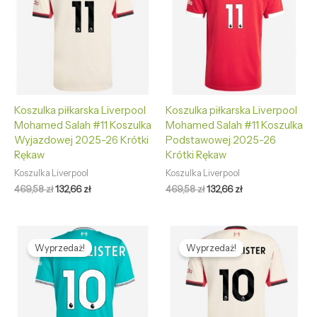
Koszulka piłkarska Liverpool
Koszulka piłkarska Liverpool
Mohamed Salah #11 Koszulka
Mohamed Salah #11 Koszulka
Wyjazdowej 2025-26 Krótki
Podstawowej 2025-26
Rękaw
Krótki Rękaw
Koszulka Liverpool
Koszulka Liverpool
469,58
zł
132,66
zł
469,58
zł
132,66
zł
Pierwotna
Aktualna
Pierwotna
Aktualna
cena
cena
cena
cena
Wyprzedaż!
Wyprzedaż!
wynosiła:
wynosi:
wynosiła:
wynosi:
469,58 zł.
132,66 zł.
469,58 zł.
132,66 zł.