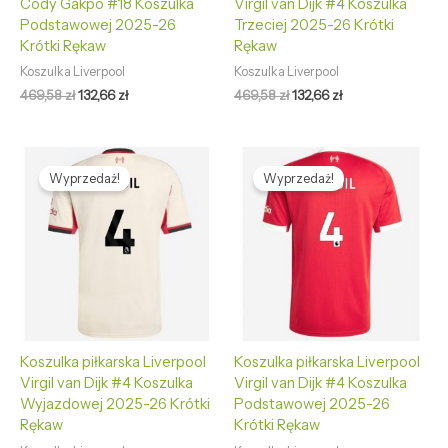
Cody Gakpo #18 Koszulka
Virgil van Dijk #4 Koszulka
Podstawowej 2025-26
Trzeciej 2025-26 Krótki
Krótki Rękaw
Rękaw
Koszulka Liverpool
Koszulka Liverpool
469,58
zł
132,66
zł
469,58
zł
132,66
zł
Pierwotna
Aktualna
Pierwotna
Aktualna
cena
cena
cena
cena
Wyprzedaż!
Wyprzedaż!
wynosiła:
wynosi:
wynosiła:
wynosi:
469,58 zł.
132,66 zł.
469,58 zł.
132,66 zł.
Koszulka piłkarska Liverpool
Koszulka piłkarska Liverpool
Virgil van Dijk #4 Koszulka
Virgil van Dijk #4 Koszulka
Wyjazdowej 2025-26 Krótki
Podstawowej 2025-26
Rękaw
Krótki Rękaw