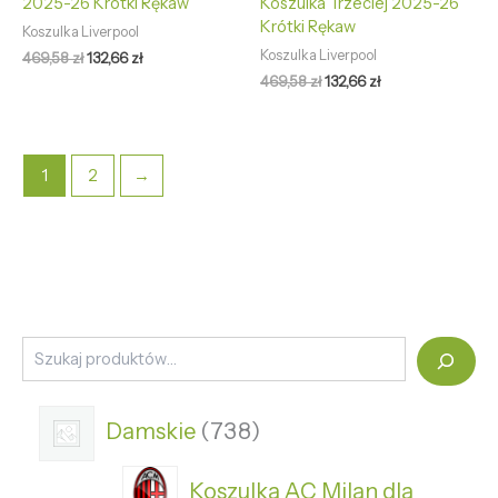
2025-26 Krótki Rękaw
Koszulka Trzeciej 2025-26
Krótki Rękaw
Koszulka Liverpool
Koszulka Liverpool
469,58
zł
132,66
zł
469,58
zł
132,66
zł
1
2
→
Damskie
738
Koszulka AC Milan dla