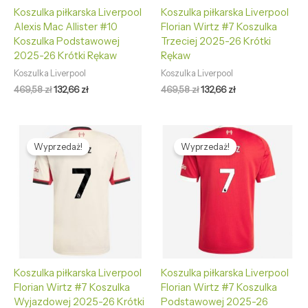
Koszulka piłkarska Liverpool
Koszulka piłkarska Liverpool
Alexis Mac Allister #10
Florian Wirtz #7 Koszulka
Koszulka Podstawowej
Trzeciej 2025-26 Krótki
2025-26 Krótki Rękaw
Rękaw
Koszulka Liverpool
Koszulka Liverpool
469,58
zł
132,66
zł
469,58
zł
132,66
zł
Pierwotna
Aktualna
Pierwotna
Aktualna
cena
cena
cena
cena
Wyprzedaż!
Wyprzedaż!
wynosiła:
wynosi:
wynosiła:
wynosi:
469,58 zł.
132,66 zł.
469,58 zł.
132,66 zł.
Koszulka piłkarska Liverpool
Koszulka piłkarska Liverpool
Florian Wirtz #7 Koszulka
Florian Wirtz #7 Koszulka
Wyjazdowej 2025-26 Krótki
Podstawowej 2025-26