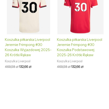
469,58 zł.
132,66 zł.
469,58 zł.
132,66 zł.
Koszulka piłkarska Liverpool
Koszulka piłkarska Liverpool
Jeremie Frimpong #30
Jeremie Frimpong #30
Koszulka Wyjazdowej 2025-
Koszulka Podstawowej
26 Krótki Rękaw
2025-26 Krótki Rękaw
Koszulka Liverpool
Koszulka Liverpool
469,58
zł
132,66
zł
469,58
zł
132,66
zł