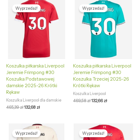
Pierwotna
Aktualna
Pierwotna
Aktualna
cena
cena
cena
cena
Wyprzedaż!
Wyprzedaż!
wynosiła:
wynosi:
wynosiła:
wynosi:
465,39 zł.
132,68 zł.
469,58 zł.
132,66 zł.
Koszulka piłkarska Liverpool
Koszulka piłkarska Liverpool
Jeremie Frimpong #30
Jeremie Frimpong #30
Koszulka Podstawowej
Koszulka Trzeciej 2025-26
damskie 2025-26 Krótki
Krótki Rękaw
Rękaw
Koszulka Liverpool
Koszulka Liverpool dla damskie
469,58
zł
132,66
zł
465,39
zł
132,68
zł
Pierwotna
Aktualna
Pierwotna
Aktualna
cena
cena
cena
cena
Wyprzedaż!
Wyprzedaż!
wynosiła:
wynosi:
wynosiła:
wynosi: