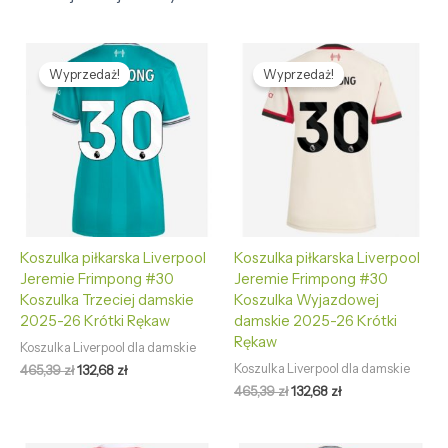
Pierwotna
Aktualna
Pierwotna
Aktualna
cena
cena
cena
cena
Wyprzedaż!
Wyprzedaż!
wynosiła:
wynosi:
wynosiła:
wynosi:
465,39 zł.
132,68 zł.
465,39 zł.
132,68 zł.
Koszulka piłkarska Liverpool
Koszulka piłkarska Liverpool
Jeremie Frimpong #30
Jeremie Frimpong #30
Koszulka Trzeciej damskie
Koszulka Wyjazdowej
2025-26 Krótki Rękaw
damskie 2025-26 Krótki
Rękaw
Koszulka Liverpool dla damskie
Koszulka Liverpool dla damskie
465,39
zł
132,68
zł
465,39
zł
132,68
zł