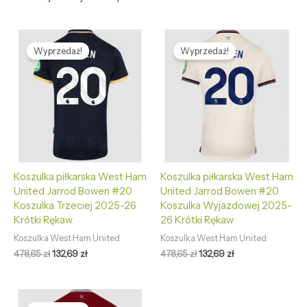
Pierwotna
Aktualna
Pierwotna
Aktualna
cena
cena
cena
cena
Wyprzedaż!
Wyprzedaż!
wynosiła:
wynosi:
wynosiła:
wynosi:
478,65 zł.
132,69 zł.
478,65 zł.
132,69 zł.
Koszulka piłkarska West Ham
Koszulka piłkarska West Ham
United Jarrod Bowen #20
United Jarrod Bowen #20
Koszulka Trzeciej 2025-26
Koszulka Wyjazdowej 2025-
Krótki Rękaw
26 Krótki Rękaw
Koszulka West Ham United
Koszulka West Ham United
478,65
zł
132,69
zł
478,65
zł
132,69
zł
Pierwotna
Aktualna
cena
cena