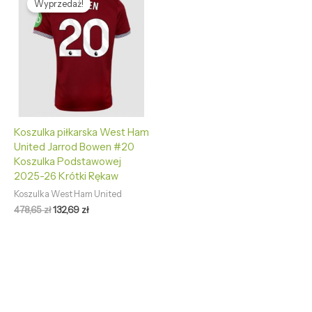
Wyprzedaż!
wynosiła:
wynosi:
478,65 zł.
132,69 zł.
Koszulka piłkarska West Ham
United Jarrod Bowen #20
Koszulka Podstawowej
2025-26 Krótki Rękaw
Koszulka West Ham United
478,65
zł
132,69
zł