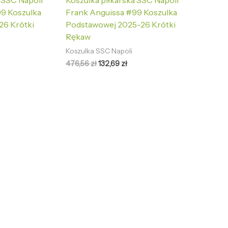
a SSC Napoli
Koszulka piłkarska SSC Napoli
99 Koszulka
Frank Anguissa #99 Koszulka
26 Krótki
Podstawowej 2025-26 Krótki
Rękaw
Koszulka SSC Napoli
476,56
zł
132,69
zł