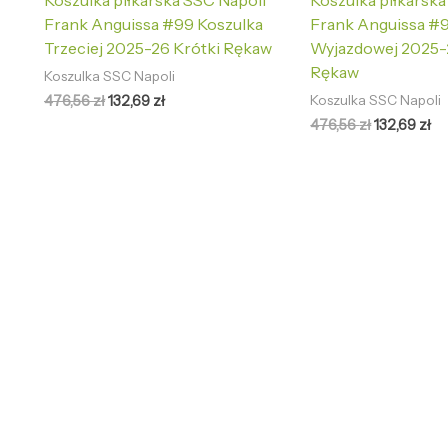
Koszulka piłkarska SSC Napoli
Koszulka piłkarsk
Frank Anguissa #99 Koszulka
Frank Anguissa #
Trzeciej 2025-26 Krótki Rękaw
Wyjazdowej 2025-
Rękaw
Koszulka SSC Napoli
476,56
zł
132,69
zł
Koszulka SSC Napoli
476,56
zł
132,69
zł