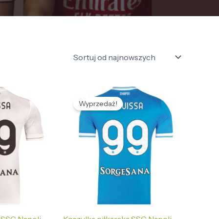
tualna
Pierwotna
Aktualna
na
cena
cena
Wyprzedaż!
nosi:
wynosiła:
wynosi:
2,69 zł.
476,56 zł.
132,69 zł.