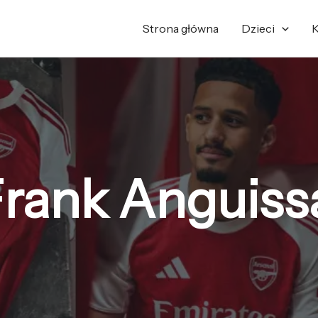
Posortowane
według
najnowszych
Strona główna
Dzieci
K
rank Anguissa