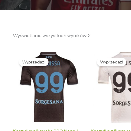
Wyświetlanie wszystkich wyników: 3
Pierwotna
Aktualna
Pierwotna
Ak
cena
cena
cena
ce
Wyprzedaż!
Wyprzedaż!
wynosiła:
wynosi:
wynosiła:
wy
476,56 zł.
132,69 zł.
476,56 zł.
13