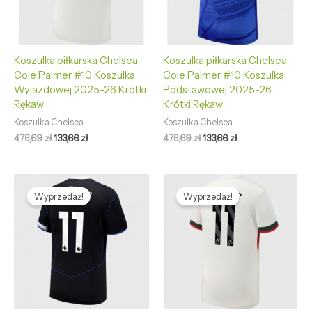
Koszulka piłkarska Chelsea
Koszulka piłkarska Chelsea
Cole Palmer #10 Koszulka
Cole Palmer #10 Koszulka
Wyjazdowej 2025-26 Krótki
Podstawowej 2025-26
Rękaw
Krótki Rękaw
Koszulka Chelsea
Koszulka Chelsea
478,69
zł
133,66
zł
478,69
zł
133,66
zł
Pierwotna
Aktualna
Pierwotna
Aktualna
cena
cena
cena
cena
Wyprzedaż!
Wyprzedaż!
wynosiła:
wynosi:
wynosiła:
wynosi:
478,69 zł.
133,66 zł.
478,69 zł.
133,66 zł.