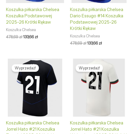
Koszulka piłkarska Chelsea
Koszulka piłkarska Chelsea
Koszulka Podstawowej
Dario Essugo #14 Koszulka
2025-26 Krótki Rękaw
Podstawowej 2025-26
Krótki Rękaw
Koszulka Chelsea
Koszulka Chelsea
478,69
zł
133,66
zł
478,69
zł
133,66
zł
Pierwotna
Aktualna
Pierwotna
Aktualna
cena
cena
cena
cena
Wyprzedaż!
Wyprzedaż!
wynosiła:
wynosi:
wynosiła:
wynosi:
478,69 zł.
133,66 zł.
478,69 zł.
133,66 zł.
Koszulka piłkarska Chelsea
Koszulka piłkarska Chelsea
Jorrel Hato #21 Koszulka
Jorrel Hato #21 Koszulka