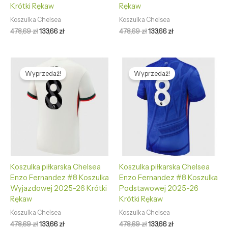
Krótki Rękaw
Rękaw
Koszulka Chelsea
Koszulka Chelsea
478,69
zł
133,66
zł
478,69
zł
133,66
zł
Pierwotna
Aktualna
Pierwotna
Aktualna
cena
cena
cena
cena
Wyprzedaż!
Wyprzedaż!
wynosiła:
wynosi:
wynosiła:
wynosi:
478,69 zł.
133,66 zł.
478,69 zł.
133,66 zł.
Koszulka piłkarska Chelsea
Koszulka piłkarska Chelsea
Enzo Fernandez #8 Koszulka
Enzo Fernandez #8 Koszulka
Wyjazdowej 2025-26 Krótki
Podstawowej 2025-26
Rękaw
Krótki Rękaw
Koszulka Chelsea
Koszulka Chelsea
478,69
zł
133,66
zł
478,69
zł
133,66
zł