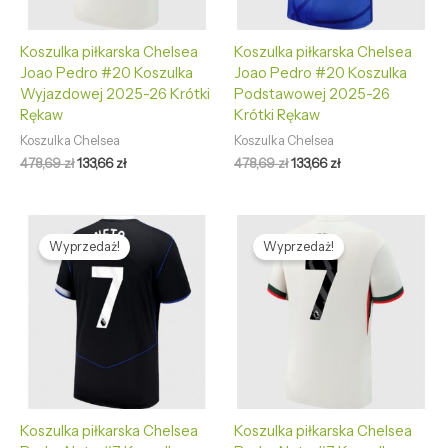
Koszulka piłkarska Chelsea
Koszulka piłkarska Chelsea
Joao Pedro #20 Koszulka
Joao Pedro #20 Koszulka
Wyjazdowej 2025-26 Krótki
Podstawowej 2025-26
Rękaw
Krótki Rękaw
Koszulka Chelsea
Koszulka Chelsea
478,69
zł
133,66
zł
478,69
zł
133,66
zł
Pierwotna
Aktualna
Pierwotna
Aktualna
cena
cena
cena
cena
Wyprzedaż!
Wyprzedaż!
wynosiła:
wynosi:
wynosiła:
wynosi:
478,69 zł.
133,66 zł.
478,69 zł.
133,66 zł.
Koszulka piłkarska Chelsea
Koszulka piłkarska Chelsea