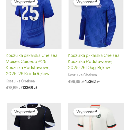
Wyprzedaż!
Wyprzedaż!
wynosiła:
wynosi:
wynosiła:
wynosi:
478,69 zł.
133,66 zł.
498,69 zł.
153,62 zł.
Koszulka piłkarska Chelsea
Koszulka piłkarska Chelsea
Moises Caicedo #25
Koszulka Podstawowej
Koszulka Podstawowej
2025-26 Długi Rękaw
2025-26 Krótki Rękaw
Koszulka Chelsea
Koszulka Chelsea
498,69
zł
153,62
zł
478,69
zł
133,66
zł
Pierwotna
Aktualna
Pierwotna
Aktualna
cena
cena
cena
cena
Wyprzedaż!
Wyprzedaż!
wynosiła:
wynosi:
wynosiła:
wynosi:
478,69 zł.
133,66 zł.
478,69 zł.
133,66 zł.