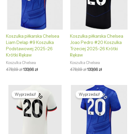
Koszulka piłkarska Chelsea
Koszulka piłkarska Chelsea
Liam Delap #9 Koszulka
Joao Pedro #20 Koszulka
Podstawowej 2025-26
Trzeciej 2025-26 Krótki
Krótki Rękaw
Rękaw
Koszulka Chelsea
Koszulka Chelsea
478,69
zł
133,66
zł
478,69
zł
133,66
zł
Pierwotna
Aktualna
Pierwotna
Aktualna
cena
cena
cena
cena
Wyprzedaż!
Wyprzedaż!
wynosiła:
wynosi:
wynosiła:
wynosi:
478,69 zł.
133,66 zł.
478,69 zł.
133,66 zł.