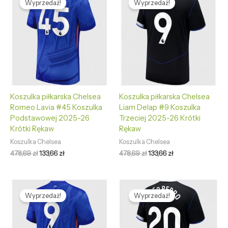
Wyprzedaż!
Wyprzedaż!
wynosiła:
wynosi:
wynosiła:
wynosi:
478,69 zł.
133,66 zł.
478,69 zł.
133,66 zł.
Koszulka piłkarska Chelsea
Koszulka piłkarska Chelsea
Romeo Lavia #45 Koszulka
Liam Delap #9 Koszulka
Podstawowej 2025-26
Trzeciej 2025-26 Krótki
Krótki Rękaw
Rękaw
Koszulka Chelsea
Koszulka Chelsea
478,69
zł
133,66
zł
478,69
zł
133,66
zł
Pierwotna
Aktualna
Pierwotna
Aktualna
cena
cena
cena
cena
Wyprzedaż!
Wyprzedaż!
wynosiła:
wynosi:
wynosiła:
wynosi:
478,69 zł.
133,66 zł.
478,69 zł.
133,66 zł.