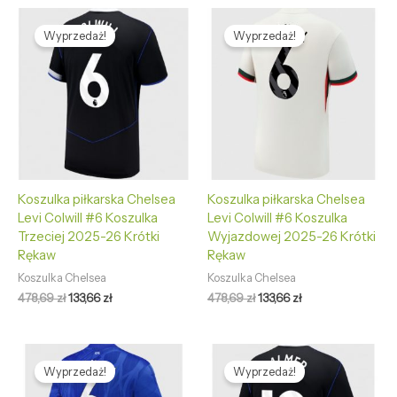
Pierwotna
Aktualna
Pierwotna
Aktualna
cena
cena
cena
cena
Wyprzedaż!
Wyprzedaż!
wynosiła:
wynosi:
wynosiła:
wynosi:
478,69 zł.
133,66 zł.
478,69 zł.
133,66 zł.
Koszulka piłkarska Chelsea
Koszulka piłkarska Chelsea
Levi Colwill #6 Koszulka
Levi Colwill #6 Koszulka
Trzeciej 2025-26 Krótki
Wyjazdowej 2025-26 Krótki
Rękaw
Rękaw
Koszulka Chelsea
Koszulka Chelsea
478,69
zł
133,66
zł
478,69
zł
133,66
zł
Pierwotna
Aktualna
Pierwotna
Aktualna
cena
cena
cena
cena
Wyprzedaż!
Wyprzedaż!
wynosiła:
wynosi:
wynosiła:
wynosi:
478,69 zł.
133,66 zł.
478,69 zł.
133,66 zł.