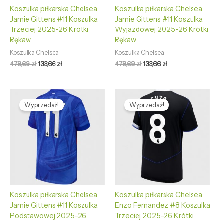
Koszulka piłkarska Chelsea
Koszulka piłkarska Chelsea
Jamie Gittens #11 Koszulka
Jamie Gittens #11 Koszulka
Trzeciej 2025-26 Krótki
Wyjazdowej 2025-26 Krótki
Rękaw
Rękaw
Koszulka Chelsea
Koszulka Chelsea
478,69
zł
133,66
zł
478,69
zł
133,66
zł
Pierwotna
Aktualna
Pierwotna
Aktualna
cena
cena
cena
cena
Wyprzedaż!
Wyprzedaż!
wynosiła:
wynosi:
wynosiła:
wynosi:
478,69 zł.
133,66 zł.
478,69 zł.
133,66 zł.
Koszulka piłkarska Chelsea
Koszulka piłkarska Chelsea
Jamie Gittens #11 Koszulka
Enzo Fernandez #8 Koszulka
Podstawowej 2025-26
Trzeciej 2025-26 Krótki