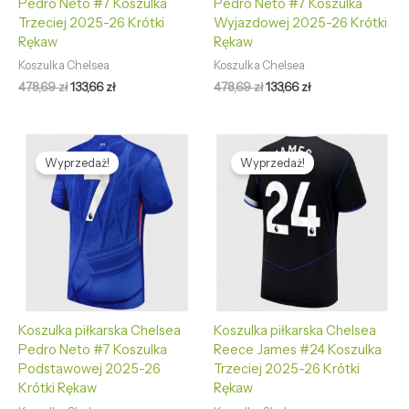
Pedro Neto #7 Koszulka
Pedro Neto #7 Koszulka
Trzeciej 2025-26 Krótki
Wyjazdowej 2025-26 Krótki
Rękaw
Rękaw
Koszulka Chelsea
Koszulka Chelsea
478,69
zł
133,66
zł
478,69
zł
133,66
zł
Pierwotna
Aktualna
Pierwotna
Aktualna
cena
cena
cena
cena
Wyprzedaż!
Wyprzedaż!
wynosiła:
wynosi:
wynosiła:
wynosi:
478,69 zł.
133,66 zł.
478,69 zł.
133,66 zł.
Koszulka piłkarska Chelsea
Koszulka piłkarska Chelsea
Pedro Neto #7 Koszulka
Reece James #24 Koszulka
Podstawowej 2025-26
Trzeciej 2025-26 Krótki
Krótki Rękaw
Rękaw