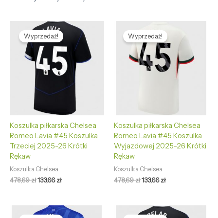
Pierwotna
Aktualna
Pierwotna
Aktualna
cena
cena
cena
cena
Wyprzedaż!
Wyprzedaż!
wynosiła:
wynosi:
wynosiła:
wynosi:
478,69 zł.
133,66 zł.
478,69 zł.
133,66 zł.
Koszulka piłkarska Chelsea
Koszulka piłkarska Chelsea
Romeo Lavia #45 Koszulka
Romeo Lavia #45 Koszulka
Trzeciej 2025-26 Krótki
Wyjazdowej 2025-26 Krótki
Rękaw
Rękaw
Koszulka Chelsea
Koszulka Chelsea
478,69
zł
133,66
zł
478,69
zł
133,66
zł
Pierwotna
Aktualna
Pierwotna
Aktualna
cena
cena
cena
cena