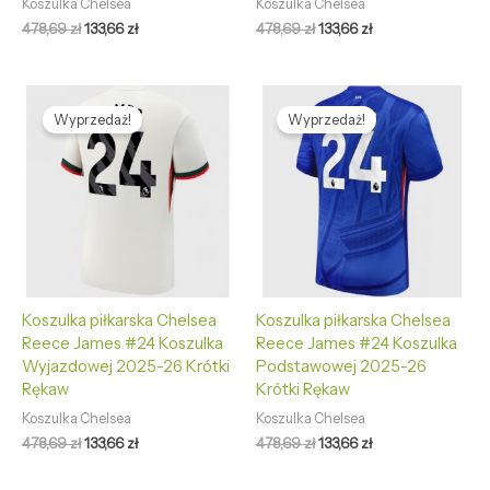
Koszulka Chelsea
Koszulka Chelsea
478,69
zł
133,66
zł
478,69
zł
133,66
zł
Pierwotna
Aktualna
Pierwotna
Aktualna
cena
cena
cena
cena
Wyprzedaż!
Wyprzedaż!
wynosiła:
wynosi:
wynosiła:
wynosi:
478,69 zł.
133,66 zł.
478,69 zł.
133,66 zł.
Koszulka piłkarska Chelsea
Koszulka piłkarska Chelsea
Reece James #24 Koszulka
Reece James #24 Koszulka
Wyjazdowej 2025-26 Krótki
Podstawowej 2025-26
Rękaw
Krótki Rękaw
Koszulka Chelsea
Koszulka Chelsea
478,69
zł
133,66
zł
478,69
zł
133,66
zł