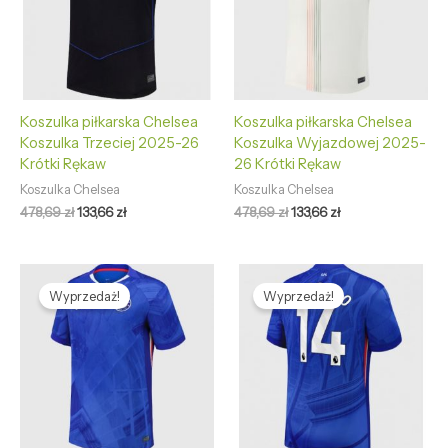
Koszulka piłkarska Chelsea
Koszulka piłkarska Chelsea
Koszulka Trzeciej 2025-26
Koszulka Wyjazdowej 2025-
Krótki Rękaw
26 Krótki Rękaw
Koszulka Chelsea
Koszulka Chelsea
478,69
zł
133,66
zł
478,69
zł
133,66
zł
Pierwotna
Aktualna
Pierwotna
Aktualna
cena
cena
cena
cena
Wyprzedaż!
Wyprzedaż!
wynosiła:
wynosi:
wynosiła:
wynosi:
478,69 zł.
133,66 zł.
478,69 zł.
133,66 zł.