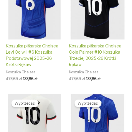
Koszulka piłkarska Chelsea
Koszulka piłkarska Chelsea
Levi Colwill #6 Koszulka
Cole Palmer #10 Koszulka
Podstawowej 2025-26
Trzeciej 2025-26 Krótki
Krótki Rękaw
Rękaw
Koszulka Chelsea
Koszulka Chelsea
478,69
zł
133,66
zł
478,69
zł
133,66
zł
Pierwotna
Aktualna
Pierwotna
Aktualna
cena
cena
cena
cena
Wyprzedaż!
Wyprzedaż!
wynosiła:
wynosi:
wynosiła:
wynosi:
478,69 zł.
133,66 zł.
478,69 zł.
133,66 zł.