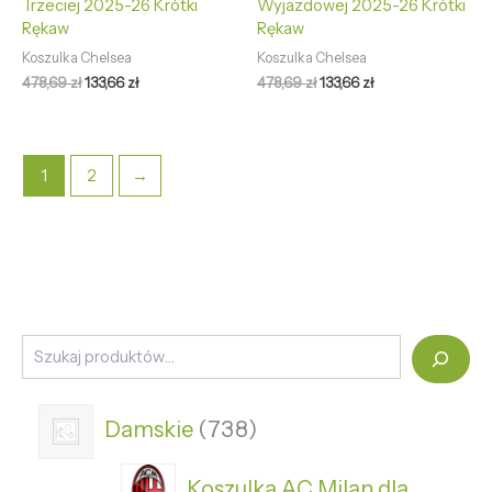
Trzeciej 2025-26 Krótki
Wyjazdowej 2025-26 Krótki
Rękaw
Rękaw
Koszulka Chelsea
Koszulka Chelsea
478,69
zł
133,66
zł
478,69
zł
133,66
zł
1
2
→
Damskie
738
Koszulka AC Milan dla