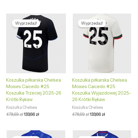
Pierwotna
Aktualna
Pierwotna
Aktualna
cena
cena
cena
cena
Wyprzedaż!
Wyprzedaż!
wynosiła:
wynosi:
wynosiła:
wynosi:
478,69 zł.
133,66 zł.
478,69 zł.
133,66 zł.
Koszulka piłkarska Chelsea
Koszulka piłkarska Chelsea
Moises Caicedo #25
Moises Caicedo #25
Koszulka Trzeciej 2025-26
Koszulka Wyjazdowej 2025-
Krótki Rękaw
26 Krótki Rękaw
Koszulka Chelsea
Koszulka Chelsea
478,69
zł
133,66
zł
478,69
zł
133,66
zł
Pierwotna
Aktualna
Pierwotna
Aktualna
cena
cena
cena
cena