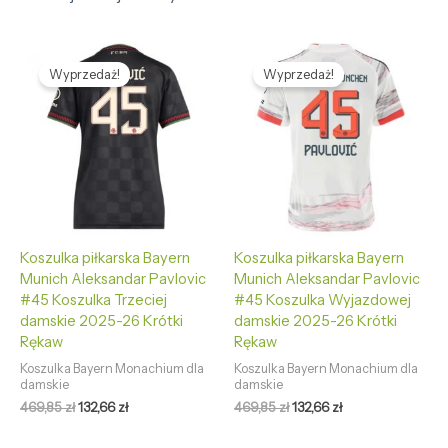
Pierwotna
Aktualna
Pierwotna
Aktualna
cena
cena
cena
cena
Wyprzedaż!
Wyprzedaż!
wynosiła:
wynosi:
wynosiła:
wynosi:
469,85 zł.
132,66 zł.
469,85 zł.
132,66 zł.
Koszulka piłkarska Bayern
Koszulka piłkarska Bayern
Munich Aleksandar Pavlovic
Munich Aleksandar Pavlovic
#45 Koszulka Trzeciej
#45 Koszulka Wyjazdowej
damskie 2025-26 Krótki
damskie 2025-26 Krótki
Rękaw
Rękaw
Koszulka Bayern Monachium dla
Koszulka Bayern Monachium dla
damskie
damskie
469,85
zł
132,66
zł
469,85
zł
132,66
zł