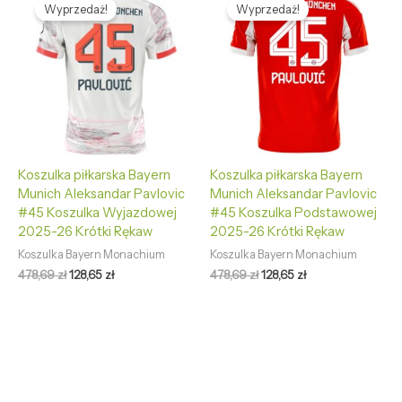
cena
cena
cena
cena
Wyprzedaż!
Wyprzedaż!
wynosiła:
wynosi:
wynosiła:
wynosi:
478,69 zł.
128,65 zł.
478,69 zł.
128,65 zł.
Koszulka piłkarska Bayern
Koszulka piłkarska Bayern
Munich Aleksandar Pavlovic
Munich Aleksandar Pavlovic
#45 Koszulka Wyjazdowej
#45 Koszulka Podstawowej
2025-26 Krótki Rękaw
2025-26 Krótki Rękaw
Koszulka Bayern Monachium
Koszulka Bayern Monachium
478,69
zł
128,65
zł
478,69
zł
128,65
zł