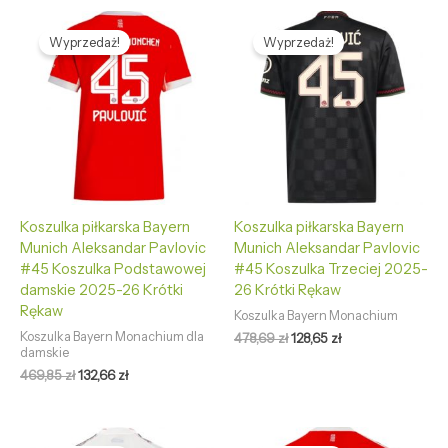
Pierwotna
Aktualna
Pierwotna
Aktualna
cena
cena
cena
cena
Wyprzedaż!
Wyprzedaż!
wynosiła:
wynosi:
wynosiła:
wynosi:
469,85 zł.
132,66 zł.
478,69 zł.
128,65 zł.
Koszulka piłkarska Bayern
Koszulka piłkarska Bayern
Munich Aleksandar Pavlovic
Munich Aleksandar Pavlovic
#45 Koszulka Podstawowej
#45 Koszulka Trzeciej 2025-
damskie 2025-26 Krótki
26 Krótki Rękaw
Rękaw
Koszulka Bayern Monachium
Koszulka Bayern Monachium dla
478,69
zł
128,65
zł
damskie
469,85
zł
132,66
zł
Pierwotna
Aktualna
Pierwotna
Aktualna