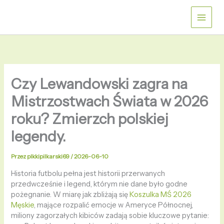
Przejdź
do
treści
Czy Lewandowski zagra na
Mistrzostwach Świata w 2026
roku? Zmierzch polskiej
legendy.
Przez
plkkipilkarski69
/
2026-06-10
Historia futbolu pełna jest historii przerwanych
przedwcześnie i legend, którym nie dane było godne
pożegnanie. W miarę jak zbliżają się
Koszulka MŚ 2026
Męskie
, mające rozpalić emocje w Ameryce Północnej,
miliony zagorzałych kibiców zadają sobie kluczowe pytanie: