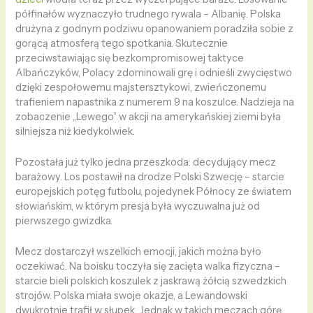
półfinałów wyznaczyło trudnego rywala – Albanię. Polska
drużyna z godnym podziwu opanowaniem poradziła sobie z
gorącą atmosferą tego spotkania. Skutecznie
przeciwstawiając się bezkompromisowej taktyce
Albańczyków, Polacy zdominowali grę i odnieśli zwycięstwo
dzięki zespołowemu majstersztykowi, zwieńczonemu
trafieniem napastnika z numerem 9 na koszulce. Nadzieja na
zobaczenie „Lewego” w akcji na amerykańskiej ziemi była
silniejsza niż kiedykolwiek.
Pozostała już tylko jedna przeszkoda: decydujący mecz
barażowy. Los postawił na drodze Polski Szwecję – starcie
europejskich potęg futbolu, pojedynek Północy ze światem
słowiańskim, w którym presja była wyczuwalna już od
pierwszego gwizdka.
Mecz dostarczył wszelkich emocji, jakich można było
oczekiwać. Na boisku toczyła się zacięta walka fizyczna –
starcie bieli polskich koszulek z jaskrawą żółcią szwedzkich
strojów. Polska miała swoje okazje, a Lewandowski
dwukrotnie trafił w słupek. Jednak w takich meczach górę