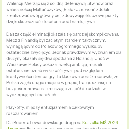
Walencji. Mierząc się z solidną defensywą Litwinów oraz
walecznością Maltańczyków, „Biało-Czerwoni” zdołali
zrealizować swój główny cel, zdobywając kluczowe punkty
dzięki skuteczności kapitana pod bramką rywali.
Dalsza część eliminacji okazała się bardziej skomplikowana.
Mecz z Finlandią był zaciętym starciem taktycznym,
wymagającym od Polaków ogromnego wysiłku, by
ostatecznie zwyciężyć. Jednak prawdziwym wyzwaniem dla
drużyny okazały się dwa spotkania z Holandią. Choć w
Warszawie Polacy pokazali wielką ambicję, musieli
ostatecznie uznać wyższość rywali pod względem
kreatywności i tempa gry. Ta kluczowa porażka sprawiła, że
Polska zajęła drugie miejsce w grupie, tracąc szansę na
bezpośredni awans i zmuszając zespół do udziału w
wyczerpujących barażach.
Play-offy: między entuzjazmem a całkowitym
rozczarowaniem
Dla Roberta Lewandowskiego droga na
Koszulka MŚ 2026
dzieci
wiodła teraz przez wyczerpujące baraże. Losowanie