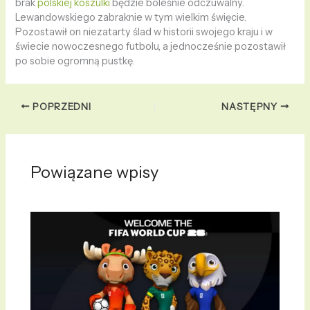
brak
polskiej koszulki
będzie boleśnie odczuwalny.
Lewandowskiego zabraknie w tym wielkim święcie.
Pozostawił on niezatarty ślad w historii swojego kraju i w
świecie nowoczesnego futbolu, a jednocześnie pozostawił
po sobie ogromną pustkę.
POPRZEDNI
NASTĘPNY
Powiązane wpisy