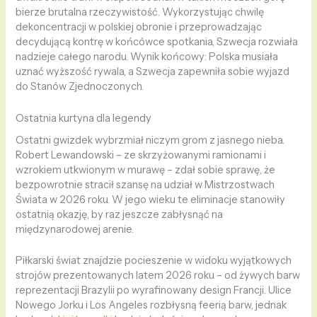
bierze brutalna rzeczywistość. Wykorzystując chwilę
dekoncentracji w polskiej obronie i przeprowadzając
decydującą kontrę w końcówce spotkania, Szwecja rozwiała
nadzieje całego narodu. Wynik końcowy: Polska musiała
uznać wyższość rywala, a Szwecja zapewniła sobie wyjazd
do Stanów Zjednoczonych.
Ostatnia kurtyna dla legendy
Ostatni gwizdek wybrzmiał niczym grom z jasnego nieba.
Robert Lewandowski – ze skrzyżowanymi ramionami i
wzrokiem utkwionym w murawę – zdał sobie sprawę, że
bezpowrotnie stracił szansę na udział w Mistrzostwach
Świata w 2026 roku. W jego wieku te eliminacje stanowiły
ostatnią okazję, by raz jeszcze zabłysnąć na
międzynarodowej arenie.
Piłkarski świat znajdzie pocieszenie w widoku wyjątkowych
strojów prezentowanych latem 2026 roku – od żywych barw
reprezentacji Brazylii po wyrafinowany design Francji. Ulice
Nowego Jorku i Los Angeles rozbłysną feerią barw, jednak