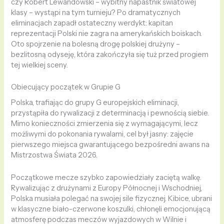
czy Robert Lewandowski – wybitny napastnik światowej
klasy – wystąpi na tym turnieju? Po dramatycznych
eliminacjach zapadł ostateczny werdykt: kapitan
reprezentacji Polski nie zagra na amerykańskich boiskach.
Oto spojrzenie na bolesną drogę polskiej drużyny –
bezlitosną odyseję, która zakończyła się tuż przed progiem
tej wielkiej sceny.
Obiecujący początek w Grupie G
Polska, trafiając do grupy G europejskich eliminacji,
przystąpiła do rywalizacji z determinacją i pewnością siebie.
Mimo konieczności zmierzenia się z wymagającymi, lecz
możliwymi do pokonania rywalami, cel był jasny: zajęcie
pierwszego miejsca gwarantującego bezpośredni awans na
Mistrzostwa Świata 2026.
Początkowe mecze szybko zapowiedziały zaciętą walkę.
Rywalizując z drużynami z Europy Północnej i Wschodniej,
Polska musiała polegać na swojej sile fizycznej. Kibice, ubrani
w klasyczne biało-czerwone koszulki, chłonęli emocjonującą
atmosferę podczas meczów wyjazdowych w Wilnie i